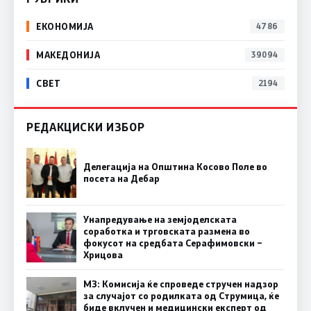
ЕКОНОМИЈА
4786
МАКЕДОНИЈА
39094
СВЕТ
2194
РЕДАКЦИСКИ ИЗБОР
Делегација на Општина Косово Поле во
посета на Дебар
Унапредување на земјоделската
соработка и трговската размена во
фокусот на средбата Серафимовски –
Хрицова
МЗ: Комисија ќе спроведе стручен надзор
за случајот со родилката од Струмица, ќе
биде вклучен и медицински експерт од