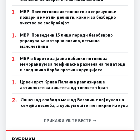
1
МВР: Превентивни активности за спречување
Ч
пожари и имотни деликти, како и за безбедно
учество во сообраќајот
1
МВР: Приведени 15 лица поради безобѕирно
Ч
управување моторно возило, петмина
малолетници
1
МВР и Бирото за јавни набавки потпишаа
Ч
меморандум за поефикасна размена на податоци
и заедничка борба против корупцијата
1
Црвен крст Крива Паланка реализираше
Ч
активности за заштита од топлотен бран
2
Лишен од слобода маж од Боговиње кој пукал на
Ч
семејна веселба, а куршум оштетил покрив на куќа
ПРИКАЖИ УШТЕ ВЕСТИ →
РУБРИКИ