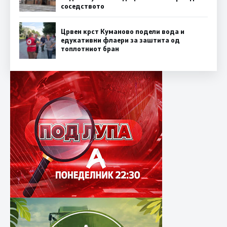
соседството
Црвен крст Куманово подели вода и
едукативни флаери за заштита од
топлотниот бран