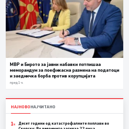
МВР и Бирото за јавни набавки потпишаа
меморандум за поефикасна размена на податоци
и заедничка борба против корупцијата
пред 1 ч.
НАЈНОВО
НАЈЧИТАНО
1
Десет години од катастрофалните поплави во
Ч
Скопско: Во невремето загинаа 22 лица