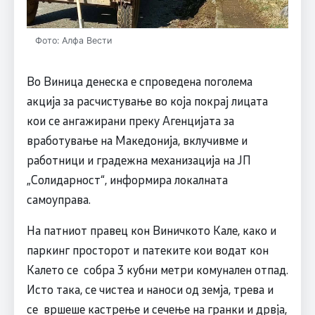
Фото: Алфа Вести
Во Виница денеска е спроведена поголема
акција за расчистување во која покрај лицата
кои се ангажирани преку Агенцијата за
вработување на Македонија, вклучивме и
работници и градежна механизација на ЈП
„Солидарност“, информира локалната
самоуправа.
На патниот правец кон Виничкото Кале, како и
паркинг просторот и патеките кои водат кон
Калето се собра 3 кубни метри комунален отпад.
Исто така, се чистеа и наноси од земја, трева и
се вршеше кастрење и сечење на гранки и дрвја,