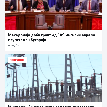
Македонија доби грант од 149 милиони евра за
пругата кон Бугарија
пред 7 ч.
ПРИЛОГ
Мицкоски: Акумулациите се полни, подготвени