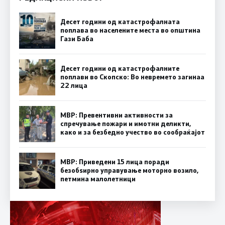
Десет години од катастрофалната
поплава во населените места во општина
Гази Баба
Десет години од катастрофалните
поплави во Скопско: Во невремето загинаа
22 лица
МВР: Превентивни активности за
спречување пожари и имотни деликти,
како и за безбедно учество во сообраќајот
МВР: Приведени 15 лица поради
безобѕирно управување моторно возило,
петмина малолетници