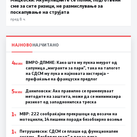
сме за сите ризици, не размислување за
поскапување на струјата
пред 8 ч.
НАЈНОВО
НАЈЧИТАНО
4
ВМРО-ДПМНЕ: Како што му пукна меурот од
МИН
сапуница „мигранти за пари“, така на талогот
на СДСМ му пука и најновата хистерија –
прифаќање на француски предлог
5
Даниловски: Ако правилно се применуваат
МИН
методите на заштита, може да се минимизира
ризикот од западнонилска треска
1
МВР: 222 сообраќајни прекршоци од возачи на
Ч
мотоцикли, 14 лишени поради безобѕирно возење
1
Петрушевски: СДСМ се плаши од функционален
Ч
систем, „Безбеден град“ е доказ дека