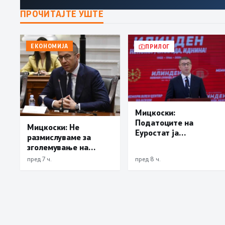
ПРОЧИТАЈТЕ УШТЕ
ЕКОНОМИЈА
ПРИЛОГ
Мицкоски:
Податоците на
Мицкоски: Не
Еуростат ја
размислуваме за
демантираат
зголемување на
опозицијата
цената на
пред 7 ч.
пред 8 ч.
електричната
енергија