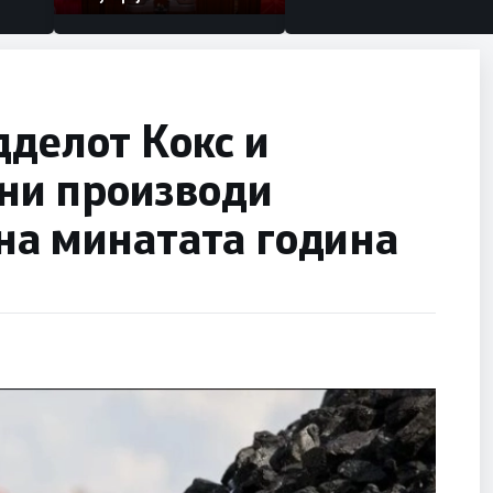
дделот Кокс и
ни производи
на минатата година