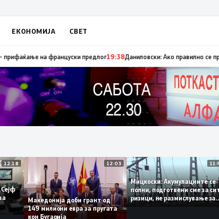
ЕКОНОМИЈА
СВЕТ
апуница „мигранти за пари“, така на талогот на СДСМ му пука и најнова
12:18
12:03
Мицкоски: Акумулациите
 од „Сејф
полни, подготвени сме за
огу за
ризици, не размислување
Македонија доби грант од
поскапување на струјата
149 милиони евра за пругата
кон Бугарија