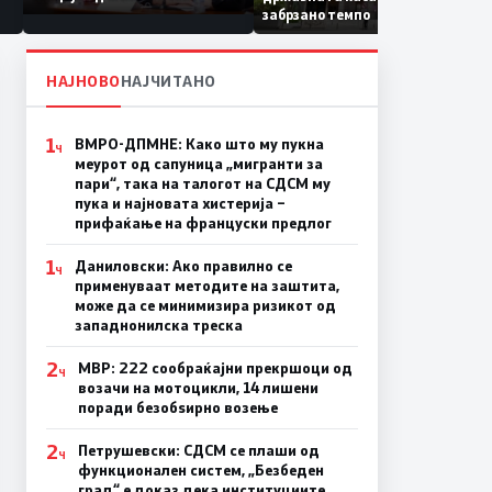
Коридор 8, Македонија
забрзано темпо
станува раскрсница на
Балканот
НАЈНОВО
НАЈЧИТАНО
1
ВМРО-ДПМНЕ: Како што му пукна
Ч
меурот од сапуница „мигранти за
пари“, така на талогот на СДСМ му
пука и најновата хистерија –
прифаќање на француски предлог
1
Даниловски: Ако правилно се
Ч
применуваат методите на заштита,
може да се минимизира ризикот од
западнонилска треска
2
МВР: 222 сообраќајни прекршоци од
Ч
возачи на мотоцикли, 14 лишени
поради безобѕирно возење
2
Петрушевски: СДСМ се плаши од
Ч
функционален систем, „Безбеден
град“ е доказ дека институциите