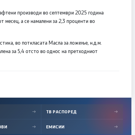
нафтени производи во септември 2025 година
от месец, а се намалени за 2,3 проценти во
ика, во поткласата Масла за ложење, н.д.м.
алена за 5,4 отсто во однос на претходниот
→
ТВ РАСПОРЕД
→
ОВИ
→
ЕМИСИИ
→