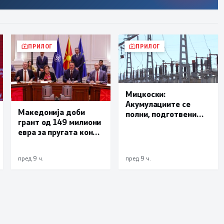
ПРИЛОГ
ПРИЛОГ
Мицкоски:
Акумулациите се
Македонија доби
полни, подготвени
грант од 149 милиони
сме за сите ризици, не
евра за пругата кон
размислување за
Бугарија
поскапување на
струјата
пред 9 ч.
пред 9 ч.