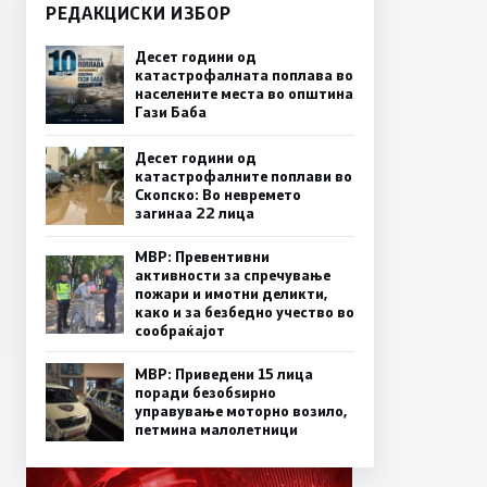
РЕДАКЦИСКИ ИЗБОР
Десет години од
катастрофалната поплава во
населените места во општина
Гази Баба
Десет години од
катастрофалните поплави во
Скопско: Во невремето
загинаа 22 лица
МВР: Превентивни
активности за спречување
пожари и имотни деликти,
како и за безбедно учество во
сообраќајот
МВР: Приведени 15 лица
поради безобѕирно
управување моторно возило,
петмина малолетници