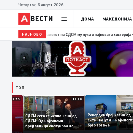
Четврток, 6 август 2026
ВЕСТИ
ДОМА
МАКЕДОНИЈА
НАЈНОВО
19:39
ВМРО-ДПМНЕ: Како што му пукна меурот од с
ТОП
12:30
12:28
Рекорден број казни
СДСМ сега се исплашени од
сити“ во јули – најмн
СДСМ: Од најголеми
тоците на
брзо возење
предавници еволуираа во
мантираат
најголеми патриоти