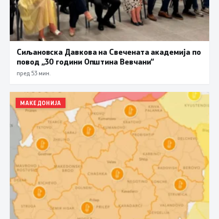
Сиљановска Давкова на Свечената академија по
повод „30 години Општина Вевчани“
пред 53 мин.
МАКЕДОНИЈА