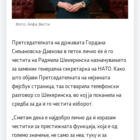
Фото: Алфа Вести
Претседателката на државата Гордана
Сиљановска-Давкова в петок лично ќе ѝ го
честита на Радмила Шекеринска назначувањето
за заменик генерална секретарка на НАТО. Како
што објави Претседателката на нејзината
фејсбук страница, таа остварила телефонски
разговор со Шекеринска, во кој ја поканила на
средба за да ѝ го честита изборот.
„Сметам дека е најдобро лично да ѝ изразам
честитки за престижната функција, која е од
големо значење, не само за неа, туку и за