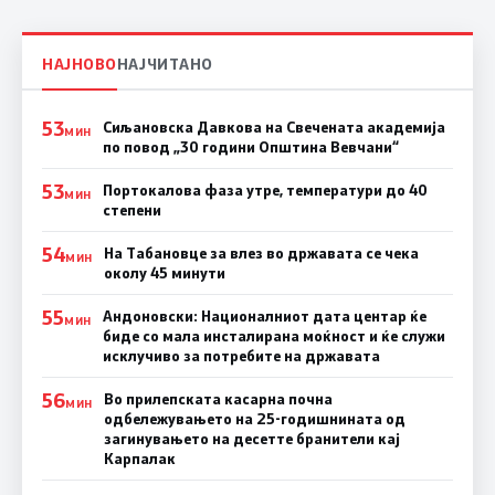
НАЈНОВО
НАЈЧИТАНО
53
Сиљановска Давкова на Свечената академија
МИН
по повод „30 години Општина Вевчани“
53
Портокалова фаза утре, температури до 40
МИН
степени
54
На Табановце за влез во државата се чека
МИН
околу 45 минути
55
Андоновски: Националниот дата центар ќе
МИН
биде со мала инсталирана моќност и ќе служи
исклучиво за потребите на државата
56
Во прилепската касарна почна
МИН
одбележувањето на 25-годишнината од
загинувањето на десетте бранители кај
Карпалак