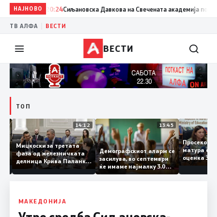
НАЈНОВО
20:24
Сиљановска Давкова на Свечената академија по повод 
|
ТВ АЛФА
ВЕСТИ
ВЕСТИ
ТОП
15:20
14:12
13:45
Просеко
Мицкоски за третата
матура е
Демографскиот аларм се
фаза од железничката
: Во
оценка 3
засилува, во септември
делница Крива Паланка
 22
ќе имаме најмалку 3.000
– Деве Баир: Проектот
првачиња помалку
нема да заврши на
половина тунел во слепа
улица, сега имаме
целина
МАКЕДОНИЈА
Утре средба Сиљановска-