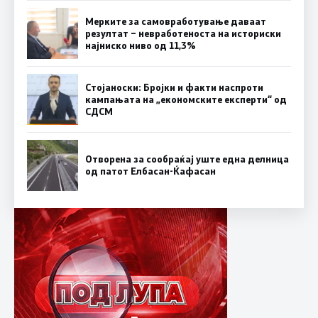
Мерките за самовработување даваат
резултат – невработеноста на историски
најниско ниво од 11,3%
Стојаноски: Бројки и факти наспроти
кампањата на „економските експерти“ од
СДСM
Отворена за сообраќај уште една делница
од патот Елбасан-Ќафасан