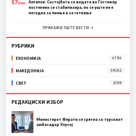
57
Ангелов: Состојбата со водата во Гостивар
МИН
постепено се стабилизира, но се уште не е
погодна за пиење и за готвење
ПРИКАЖИ УШТЕ ВЕСТИ →
РУБРИКИ
ЕКОНОМИЈА
4794
МАКЕДОНИЈА
39162
СВЕТ
2198
РЕДАКЦИСКИ ИЗБОР
Министерот Ферати се сретна со турскиот
амбасадор Улусој