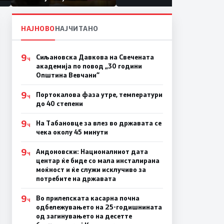
првачиња помалку
а
НАЈНОВО
НАЈЧИТАНО
9
Сиљановска Давкова на Свечената
Ч
академија по повод „30 години
Општина Вевчани“
9
Портокалова фаза утре, температури
Ч
до 40 степени
9
На Табановце за влез во државата се
Ч
чека околу 45 минути
9
Андоновски: Националниот дата
Ч
центар ќе биде со мала инсталирана
моќност и ќе служи исклучиво за
потребите на државата
9
Во прилепската касарна почна
Ч
одбележувањето на 25-годишнината
од загинувањето на десетте