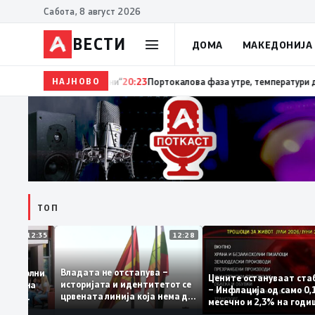
Сабота, 8 август 2026
ВЕСТИ
ДОМА
МАКЕДОНИЈА
НАЈНОВО
20:24
Сиљановска Давкова на Свечената академија
ТОП
12:35
12:28
Владата не отстапува –
 се задоволни
Цените остануваат
историјата и идентитетот се
учениците на
– Инфлација од сам
црвената линија која нема да
ржавната
месечно и 2,3% на 
се погази
ниво