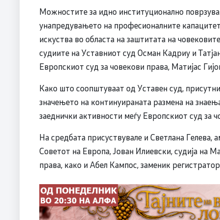
Можностите за идно институционално поврзување
унапредувањето на професионалните капацитети
искуства во областа на заштитата на човековите
судиите на Уставниот суд Осман Кадриу и Татја
Европскиот суд за човекови права, Матијас Гијо
Како што соопштуваат од Уставен суд, присутни
значењето на континуираната размена на знаења
заеднички активности меѓу Европскиот суд за ч
На средбата присуствувале и Светлана Гелева, 
Советот на Европа, Јован Илиевски, судија на М
права, како и Абел Кампос, заменик регистратор