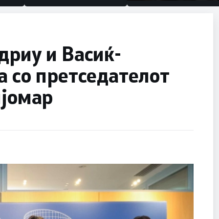
половина тунел во слепа
улица, сега имаме целин
дриу и Васиќ-
а со претседателот
ијомар