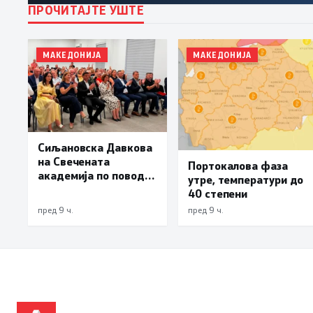
ПРОЧИТАЈТЕ УШТЕ
МАКЕДОНИЈА
МАКЕДОНИЈА
Сиљановска Давкова
на Свечената
Портокалова фаза
академија по повод
утре, температури до
„30 години Општина
40 степени
Вевчани“
пред 9 ч.
пред 9 ч.