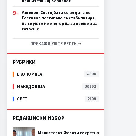
бранители кај Карпалак
9
Ангелов: Состојбата со водата во
Ч
Гостивар постепено се стабилизира,
но се уште не е погодна за пиење и за
готвење
ПРИКАЖИ УШТЕ ВЕСТИ →
РУБРИКИ
ЕКОНОМИЈА
4794
МАКЕДОНИЈА
39162
СВЕТ
2198
РЕДАКЦИСКИ ИЗБОР
Министерот Ферати се сретна