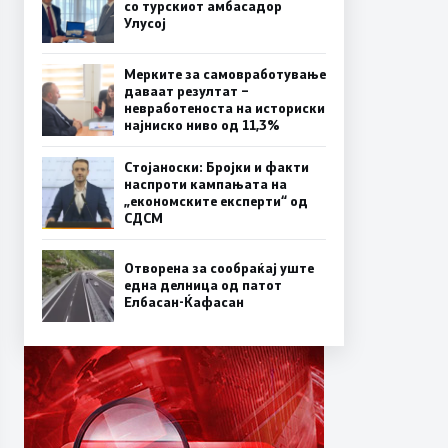
со турскиот амбасадор
Улусој
Мерките за самовработување
даваат резултат –
невработеноста на историски
најниско ниво од 11,3%
Стојаноски: Бројки и факти
наспроти кампањата на
„економските експерти“ од
СДСM
Отворена за сообраќај уште
една делница од патот
Елбасан-Ќафасан