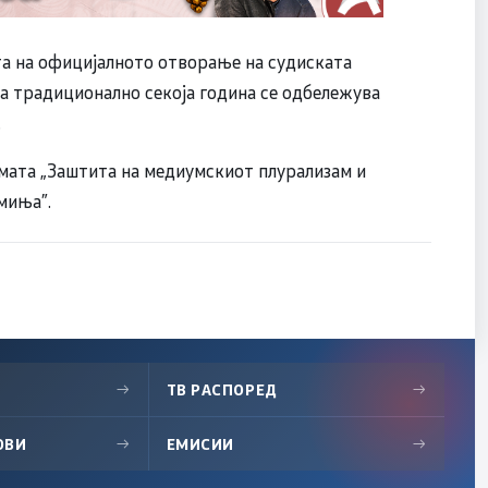
та на официјалното отворање на судиската
ја традиционално секоја година се одбележува
.
емата „Заштита на медиумскиот плурализам и
миња”.
→
ТВ РАСПОРЕД
→
ОВИ
→
ЕМИСИИ
→