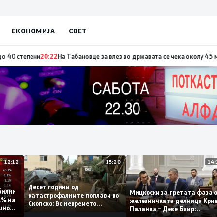
ЕКОНОМИЈА
СВЕТ
 по повод „30 години Општина Вевчани“
20:23
Портокалова фаза утре, т
12:12
15:20
Десет години од
 стабилни
Мицкоски за третата фа
катастрофалните поплави во
о 0,1% на
железничката делница 
Скопско: Во невремето
годишно
Паланка – Деве Баир:
загинаа 22 лица
Проектот нема да заврш