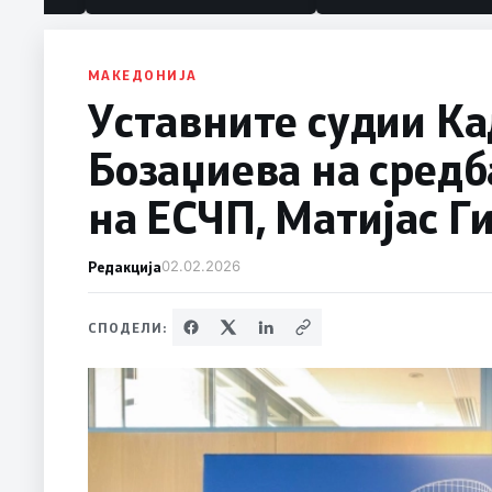
МАКЕДОНИЈА
Уставните судии Ка
Бозаџиева на средб
на ЕСЧП, Матијас Г
Редакција
02.02.2026
СПОДЕЛИ: