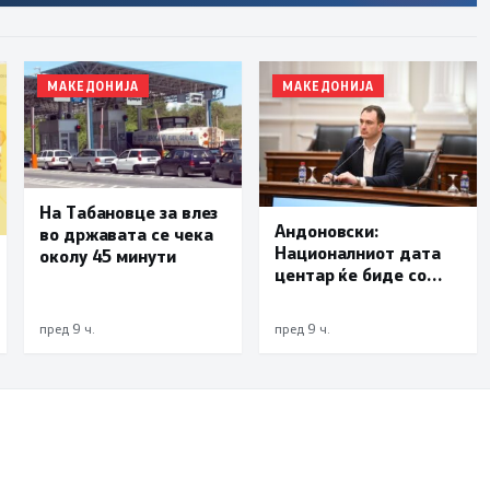
МАКЕДОНИЈА
МАКЕДОНИЈА
На Табановце за влез
Андоновски:
во државата се чека
Националниот дата
околу 45 минути
центар ќе биде со
мала инсталирана
моќност и ќе служи
пред 9 ч.
пред 9 ч.
исклучиво за
потребите на
државата