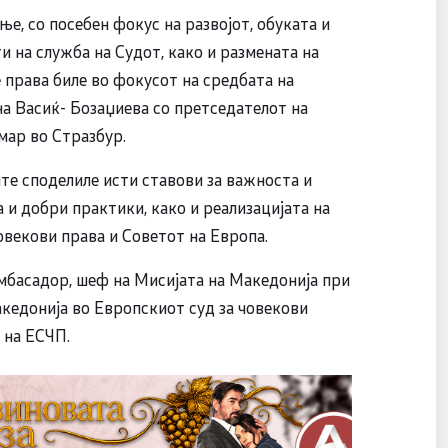
, со посебен фокус на развојот, обуката и
 на служба на Судот, како и размената на
 права биле во фокусот на средбата на
на Васиќ- Бозаџиева со претседателот на
мар во Стразбур.
те споделиле исти ставови за важноста и
 и добри практики, како и реализацијата на
овекови права и Советот на Европа.
амбасадор, шеф на Мисијата на Македонија при
акедонија во Европскиот суд за човекови
 на ЕСЧП.