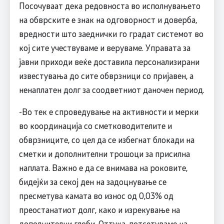
Посочуваат дека редовноста во исполнувањето
на обврските е знак на одговорност и доверба,
вредности што заеднички го градат системот во
кој сите учествуваме и веруваме. Управата за
јавни приходи веќе доставила персонализирани
известувања до сите обврзници со пријавен, а
ненаплатен долг за соодветниот даночен период.
-Во тек е спроведување на активности и мерки
во координација со сметководителите и
обврзниците, со цел да се избегнат блокади на
сметки и дополнителни трошоци за присилна
наплата. Важно е да се внимава на роковите,
бидејќи за секој ден на задоцнување се
пресметува камата во износ од 0,03% од
преостанатиот долг, како и изрекување на
дополнителни глоби. Оттука, потсетуваме на