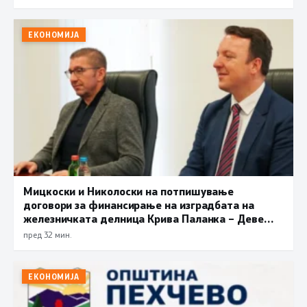
ЕКОНОМИЈА
Мицкоски и Николоски на потпишување
договори за финансирање на изградбата на
железничката делница Крива Паланка – Деве
Баир
пред 32 мин.
ЕКОНОМИЈА