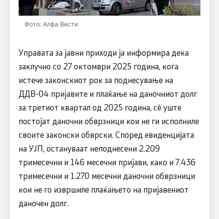
Фото: Алфа Вести
Управата за јавни приходи ја информира дека
заклучно со 27 октомври 2025 година, кога
истече законскиот рок за поднесување на
ДДВ-04 пријавите и плаќање на даночниот долг
за третиот квартал од 2025 година, сè уште
постојат даночни обврзници кои не ги исполниле
своите законски обврски. Според евиденцијата
на УЈП, остануваат неподнесени 2.209
тримесечни и 146 месечни пријави, како и 7.436
тримесечни и 1.270 месечни даночни обврзници
кои не го извршиле плаќањето на пријавениот
даночен долг.