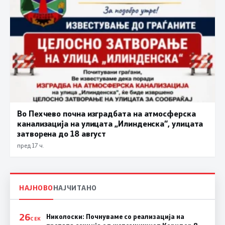
Во Пехчево почна изградбата на атмосферска
канализација на улицата „Илинденска“, улицата
затворена до 18 август
пред 17 ч.
НАЈНОВО
НАЈЧИТАНО
26
Николоски: Почнуваме со реализација на
СЕК