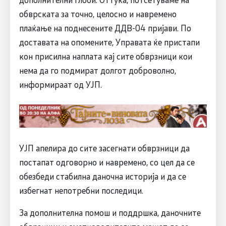
обврската за точно, целосно и навремено
плаќање на поднесените ДДВ-04 пријави. По
доставата на опомените, Управата ќе пристапи
кон присилна наплата кај сите обврзници кои
нема да го подмират долгот доброволно,
информираат од УЈП.
УЈП апелира до сите засегнати обврзници да
постапат одговорно и навремено, со цел да се
обезбеди стабилна даночна историја и да се
избегнат непотребни последици.
За дополнителна помош и поддршка, даночните