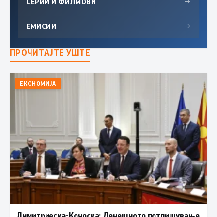
СЕРИИ И ФИЛМОВИ
→
ЕМИСИИ
→
ПРОЧИТАЈТЕ УШТЕ
ЕКОНОМИЈА
Димитриеска-Кочоска: Денешното потпишување