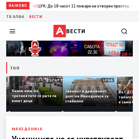
НАЈНОВО
17:42
ЦУК: До 18 часот 11 пожари на отворен простор, од кои т
|
ТВ АЛФА
ВЕСТИ
ВЕСТИ
ТОП
12:50
12:47
12:46
Казни има, но
Јавниот и државниот
Во СДС
дии и
тротинетите се уште ги
долг на Македонија се
талого
возат деца
стабилни
е само 
нието
копија 
Заев
МАКЕДОНИЈА
Учениците не се чувствуваат