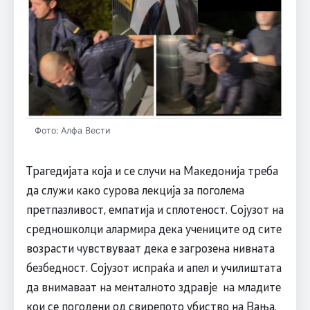
Фото: Алфа Вести
Трагедијата која и се случи на Македонија треба
да служи како сурова лекција за поголема
претпазливост, емпатија и сплотеност. Сојузот на
средношколци алармира дека учениците од сите
возрасти чувствуваат дека е загрозена нивната
безбедност. Сојузот испраќа и апел и училиштата
да внимаваат на менталното здравје на младите
кои се погодени од свирепото убиство на Вања.