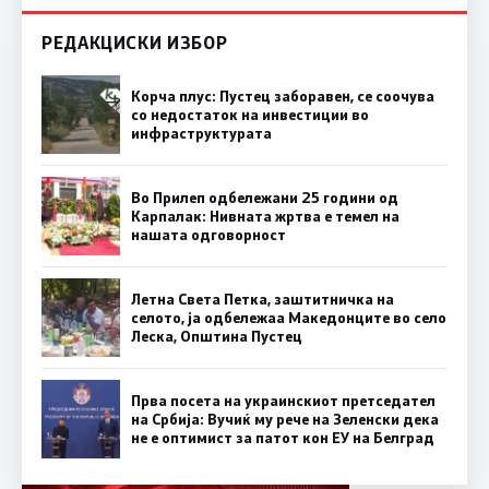
РЕДАКЦИСКИ ИЗБОР
Корча плус: Пустец заборавен, се соочува
со недостаток на инвестиции во
инфраструктурата
Во Прилеп одбележани 25 години од
Карпалак: Нивната жртва е темел на
нашата одговорност
Летна Света Петка, заштитничка на
селото, ја одбележаа Македонците во село
Леска, Општина Пустец
Прва посета на украинскиот претседател
на Србија: Вучиќ му рече на Зеленски дека
не е оптимист за патот кон ЕУ на Белград