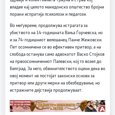
владее кај целото македонско општество бројни
пораки испратија психолози и педагози.
Во меѓувреме, продолжува истрагата за
убиството на 14-годишната Вања Ѓорчевска, но
и за 74-годишниот велешанец Панче Жежовски.
Пет осомничени се во ефективен притвор, а на
слобода останува само адвокатот Васко Стојков
на првоосомничениот Палевски, кој го возел до
Белград. За него, обвинителството оцени дека во
овој момент не постојат законски основи за
притвор или други мерки на обезбедување, но
истражните дејствија продолжуваат.