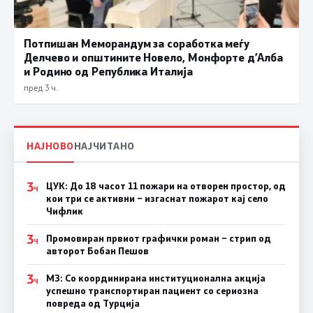
Потпишан Меморандум за соработка меѓу
Делчево и општините Новело, Монфорте д’Алба
и Родино од Република Италија
пред 3 ч.
НАЈНОВО
НАЈЧИТАНО
3
ЦУК: До 18 часот 11 пожари на отворен простор, од
Ч
кои три се активни – изгаснат пожарот кај село
Чифлик
3
Промовиран првиот графички роман – стрип од
Ч
авторот Бобан Пешов
3
МЗ: Со координирана институционална акција
Ч
успешно транспортиран пациент со сериозна
повреда од Турција