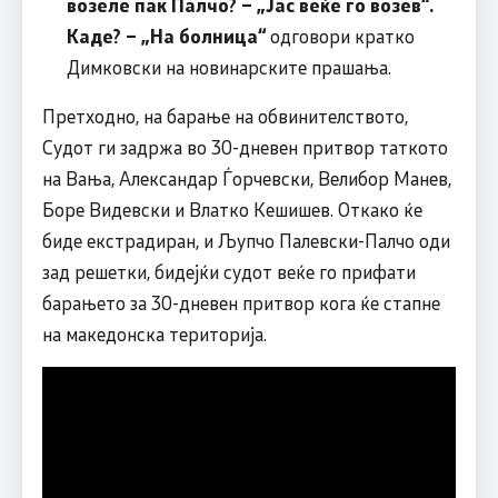
возеле пак Палчо? – „Јас веќе го возев“.
Каде? – „На болница“
одговори кратко
Димковски на новинарските прашања.
Претходно, на барање на обвинителството,
Судот ги задржа во 30-дневен притвор таткото
на Вања, Александар Ѓорчевски, Велибор Манев,
Боре Видевски и Влатко Кешишев. Откако ќе
биде екстрадиран, и Љупчо Палевски-Палчо оди
зад решетки, бидејќи судот веќе го прифати
барањето за 30-дневен притвор кога ќе стапне
на македонска територија.