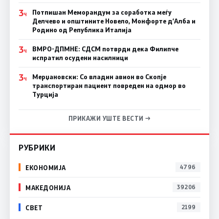
3
Потпишан Меморандум за соработка меѓу
Ч
Делчево и општините Новело, Монфорте д’Алба и
Родино од Република Италија
3
ВМРО-ДПМНЕ: СДСM потврди дека Филипче
Ч
испратил осудени насилници
3
Мерџановски: Со владин авион во Скопје
Ч
транспортиран пациент повреден на одмор во
Турција
ПРИКАЖИ УШТЕ ВЕСТИ →
РУБРИКИ
ЕКОНОМИЈА
4796
МАКЕДОНИЈА
39206
СВЕТ
2199