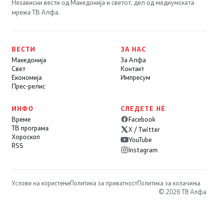
Независни вести од Македонија и светот, дел од медиумската
мрежа ТВ Алфа.
ВЕСТИ
ЗА НАС
Македонија
За Алфа
Свет
Контакт
Економија
Импресум
Прес-релис
ИНФО
СЛЕДЕТЕ НÉ
Време
Facebook
ТВ програма
X / Twitter
Хороскоп
YouTube
RSS
Instagram
Услови на користење
Политика за приватност
Политика за колачиња
© 2026 ТВ Алфа