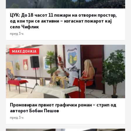
ЦУК: До 18 часот 11 пожари на отворен простор,
од кои три се активни – изгаснат пожарот кај
село Чифлик
пред 3 ч.
МАКЕДОНИЈА
Промовиран првиот графички роман – стрип од
авторот Бобан Пешов
пред 3 ч.