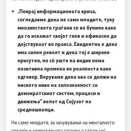
„
Покрај информационата криза,
согледавме дека не само младите, туку
мнозинството граѓани се во бунило како
да го искажат својот гнев и ефикасно да
дејствуваат во пракса. Евидентно е дека
има силен револт и дека тој е широко
присутен, но сѐ уште на видик нема
позитивна промена во реалноста како
одговор. Веруваме дека ова се должи на
ниското ниво на запознаеност со
демократскиот систем, процеси и
движења“ велат од Сојузот на
средношколци.
Не само младите, за зачувување на менталното
здравје и колективната траума и страв кој