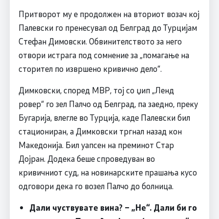
Притворот му е продолжен на вториот возач кој
Палевски го пренесувал од Белград до Турцијам
Стефан Димовски. Обвинителството за него
отвори истрага под сомнение за „помагање на
сторител по извршено кривично дело“.
Димковски, според МВР, тој со џип „Ленд
ровер“ го зел Палчо од Белград, па заедно, преку
Бугарија, влегле во Турција, каде Палевски бил
стациониран, а Димковски тргнал назад кон
Македонија. Бил уапсен на преминот Стар
Дојран. Додека беше спроведуван во
кривичниот суд, на новинарските прашања кусо
одговори дека го возел Палчо до болница.
Дали чуствувате вина? – „Не“. Дали би го