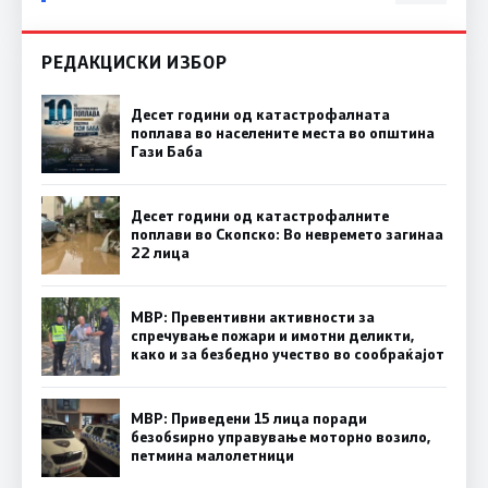
РЕДАКЦИСКИ ИЗБОР
Десет години од катастрофалната
поплава во населените места во општина
Гази Баба
Десет години од катастрофалните
поплави во Скопско: Во невремето загинаа
22 лица
МВР: Превентивни активности за
спречување пожари и имотни деликти,
како и за безбедно учество во сообраќајот
МВР: Приведени 15 лица поради
безобѕирно управување моторно возило,
петмина малолетници