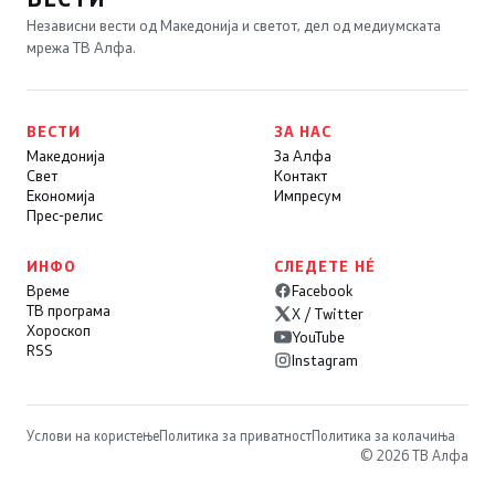
Независни вести од Македонија и светот, дел од медиумската
мрежа ТВ Алфа.
ВЕСТИ
ЗА НАС
Македонија
За Алфа
Свет
Контакт
Економија
Импресум
Прес-релис
ИНФО
СЛЕДЕТЕ НÉ
Време
Facebook
ТВ програма
X / Twitter
Хороскоп
YouTube
RSS
Instagram
Услови на користење
Политика за приватност
Политика за колачиња
© 2026 ТВ Алфа