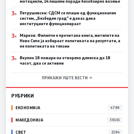
мотоцикли, 14 лишени поради безобѕирно возење
3
Петрушевски: СДСМ се плаши од функционален
Ч
систем, „Безбеден град“ е доказ дека
институциите функционираат
3
Марков: Филипче е прочитана книга, жителите на
Ч
Ново Село ја избираат политиката на резултати, а
не политиката на тензии
3
Вкупно 18 пожари на отворено денеска до 18
Ч
часот, два се активни
ПРИКАЖИ УШТЕ ВЕСТИ →
РУБРИКИ
ЕКОНОМИЈА
4786
МАКЕДОНИЈА
39101
СВЕТ
2194