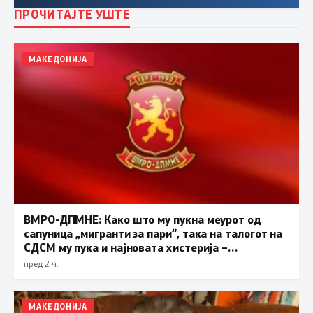
ПРОЧИТАЈТЕ УШТЕ
МАКЕДОНИЈА
ВМРО-ДПМНЕ: Како што му пукна меурот од
сапуница „мигранти за пари“, така на талогот на
СДСМ му пука и најновата хистерија –
прифаќање на француски предлог
пред 2 ч.
МАКЕДОНИЈА