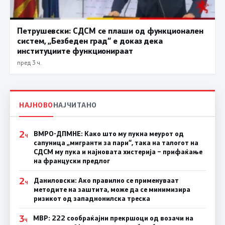
Петрушевски: СДСМ се плаши од функционален
систем, „Безбеден град“ е доказ дека
институциите функционираат
пред 3 ч.
НАЈНОВО
НАЈЧИТАНО
2
ВМРО-ДПМНЕ: Како што му пукна меурот од
Ч
сапуница „мигранти за пари“, така на талогот на
СДСМ му пука и најновата хистерија – прифаќање
на француски предлог
2
Даниловски: Ако правилно се применуваат
Ч
методите на заштита, може да се минимизира
ризикот од западнонилска треска
3
МВР: 222 сообраќајни прекршоци од возачи на
Ч