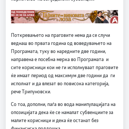
Поткревањето на праговите нема да се случи
веднаш во првата година од воведувањето на
Програмата, туку во наредните две години,
направена е посебна мерка во Програмата и
сите корисници кои не ги исполнуваат праговите
ќе имаат период од максимум две години да ги
исполнат и да влезат во повисока категорија,
рече Трипуновски.
Со тоа, дополни, паѓа во вода манипулацијата на
опозицијата дека ќе се намалат субвенциите за
малите корисници и дека ќе останат без
финансиска поддршка.