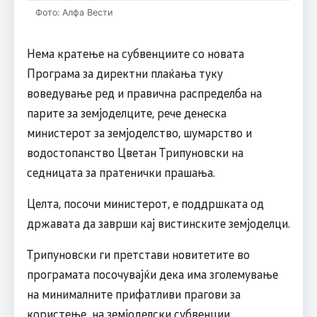
Фото: Алфа Вести
Нема кратење на субвенциите со новата
Програма за директни плаќања туку
воведување ред и правична распределба на
парите за земјоделците, рече денеска
министерот за земјоделство, шумарство и
водостопанство Цветан Трипуновски на
седницата за пратенички прашања.
Целта, посочи министерот, е поддршката од
државата да заврши кај вистинските земјоделци.
Трипуновски ги претстави новитетите во
програмата посочувајќи дека има зголемување
на минималните прифатливи прагови за
користење на земјоделски субвенции.