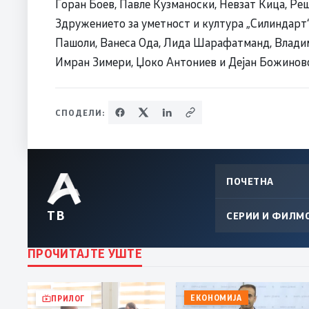
Горан Боев, Павле Кузманоски, Невзат Кица, Ре
Здружението за уметност и култура „Силиндарт
Пашоли, Ванеса Ода, Лида Шарафатманд, Владим
Имран Зимери, Џоко Антониев и Дејан Божиновс
СПОДЕЛИ:
ПОЧЕТНА
ТВ
СЕРИИ И ФИЛМ
ПРОЧИТАЈТЕ УШТЕ
ЕКОНОМИЈА
ПРИЛОГ