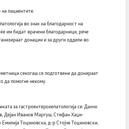
о на пациентите.
атологија во знак на благодарност на
ќе им бидат врачени благодарници, рече
ганизираат донации и за други оддели во
уметници секогаш се подготвени да донираат
то да помогне некому.
иката за гастроентерохепатологија се: Данчо
, Дејан Иванов Маргуш, Стефан Хаџи-
 Емилија Тоциновска, д-р Стојче Тоциновски,