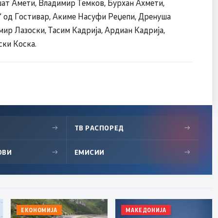
шат Амети, Владимир Темков, Бурхан Ахмети,
“ од Гостивар, Акиме Насуфи Реџепи, Дренуша
ир Лазоски, Тасим Кадрија, Ардиан Кадрија,
ки Коска.
→
ТВ РАСПОРЕД
→
ОВИ
→
ЕМИСИИ
→
ЕКОНОМИЈА
МАКЕДОНИЈА