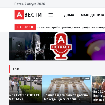
Петок, 7 август 2026
ВЕСТИ
ДОМА
МАКЕДОНИЈА
18:06
Мерките за самовработување даваат резултат – невработенос
НАЈНОВО
ТОП
12:47
12:46
Во 
Казни има, но тротинетите се
Јавниот и државниот долг на
Вен
уште ги возат деца
Македонија се стабилни
пол
Зае