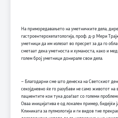
На приморедавањето на уметничките дела, дире
гастроентерохепатологија, проф. д-р Мери Трајк
уметници да им излезат во пресрет за да го обл
сметаат дека уметноста и хуманоста, како и мед
голем број уметници донирале свои дела.
– Благодарни сме што денеска на Светскиот ден н
секојдневно ќе го разубави не само животот на 
пациентите кои тука доаѓаат со големи проблеми
Оваа иницијатива е од локален пример, бидејќи ј
Клиниката за пулмологија и ги видов тие прекра