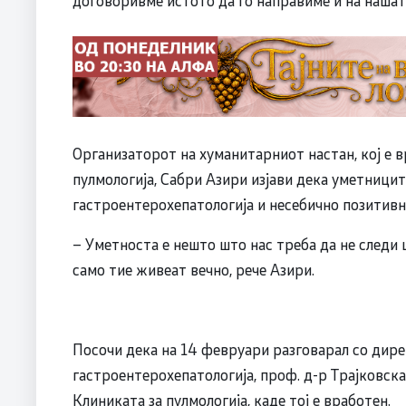
договоривме истото да го направиме и на нашата
Организаторот на хуманитарниот настан, кој е 
пулмологија, Сабри Азири изјави дека уметницит
гастроентерохепатологија и несебично позитивн
– Уметноста е нешто што нас треба да не следи 
само тие живеат вечно, рече Азири.
Посочи дека на 14 февруари разговарал со дире
гастроентерохепатологија, проф. д-р Трајковска
Клиниката за пулмологија, каде тој е вработен.