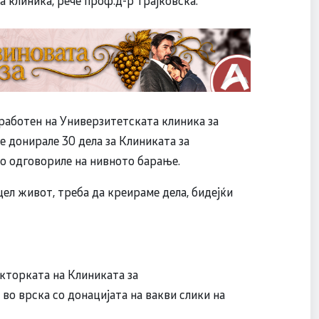
 клиника, рече проф.д-р Трајковска.
вработен на Универзитетската клиника за
е донирале 30 дела за Клиниката за
о одговориле на нивното барање.
цел живот, треба да креираме дела, бидејќи
кторката на Клиниката за
 во врска со донацијата на вакви слики на