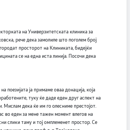
кторката на Универзитетската клиника за
овска, рече дека замолиле што поголем број
агородат просторот на Клиниката, бидејќи
ицината се на една иста линија. Посочи дека
а поезијата ја примаме оваа донација, која
вработените, туку ќе даде еден друг аспект на
. Мислам дека ќе им го олесниме престојот.
ас во еден за мене тажен момент влегов на
сни слики таму и тој омплеменет простор. Се