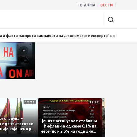
|
|
ТВ АЛФА
ВЕСТИ
ти наспроти кампањата на „економските експерти“ од СДСM
17:39
Отворе
12:28
12:12
Десет годин
 не отстапува –
Цените остануваат стабилни
катастрофал
ата и идентитетот се
– Инфлација од само 0,1% на
Скопско: Во 
а линија која нема да
месечно и 2,3% на годишно
загинаа 22 
и
ниво