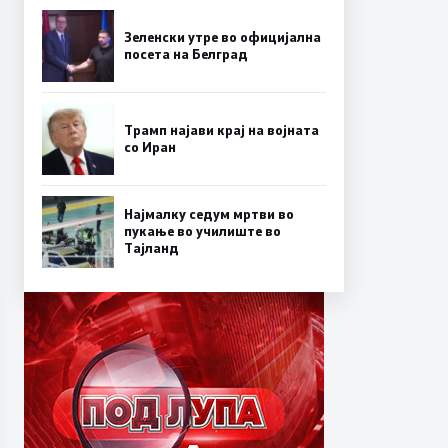
Зеленски утре во официјална
посета на Белград
Трамп најави крај на војната
со Иран
Најмалку седум мртви во
пукање во училиште во
Тајланд