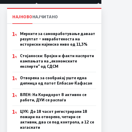
НАЈНОВО
НАЈЧИТАНО
1
Мерките за самовработување даваат
Ч
резултат – невработеноста на
историски најниско ниво од 11,3%
1
Стојаноски: Бројки и факти наспроти
Ч
кампањата на „економските
експерти“ од СДСM
1
Отворена за сообраќај уште една
Ч
делница од патот Елбасан-Ќафасан
1
ВЛЕН: На Коридорот 8 активно се
Ч
работи, ДУИ се распаѓа
1
ЦУК: До 18 часот регистрирани 18
Ч
пожари на отворено, четири се
активни, два се под контрола, а 12 се
изгаснати