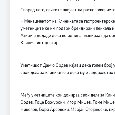
Според него, сликите влијаат на расположениет
– Менаџментот на Клиниката за гастроентерохеп
уметниците ќе им подари брендирани пенкала и 
Азири и додаде дека во иднина планираат да ор
Клиничкиот центар.
Уметникот Данчо Ордев изјави дека голем број 
свои дела за клиниките и дека му е задоволство
Меѓу уметниците кои донираа свои дела за Клин
Ордев, Гоце Божурски, Игор Мишев, Томе Мишев
Николов, Боро Арсовски, Марјан Стојаноски, м-р