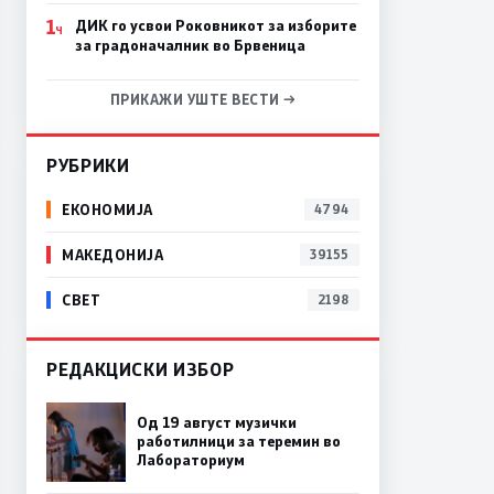
1
ДИК го усвои Роковникот за изборите
Ч
за градоначалник во Брвеница
ПРИКАЖИ УШТЕ ВЕСТИ →
РУБРИКИ
ЕКОНОМИЈА
4794
МАКЕДОНИЈА
39155
СВЕТ
2198
РЕДАКЦИСКИ ИЗБОР
Од 19 август музички
работилници за теремин во
Лабораториум