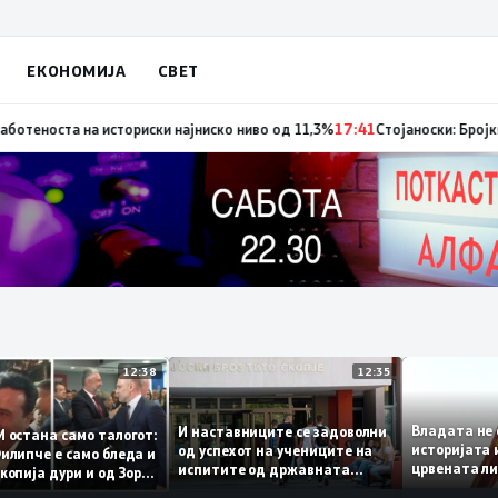
ЕКОНОМИЈА
СВЕТ
та на историски најниско ниво од 11,3%
17:41
Стојаноски: Бројки и фак
12:38
12:35
Владата
И наставниците се задоволни
СДСМ остана само талогот:
историј
од успехот на учениците на
ко Филипче е само бледа и
црвенат
испитите од државната
оша копија дури и од Зоран
се погаз
матура
в