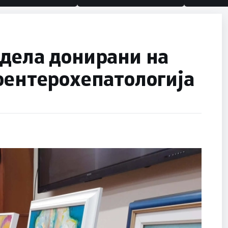
 дела донирани на
оентерохепатологија