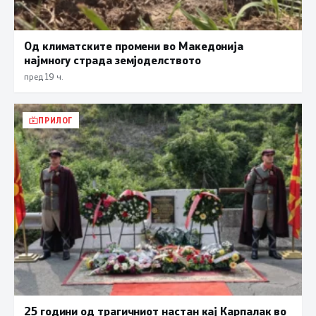
Од климатските промени во Македонија
најмногу страда земјоделството
пред 19 ч.
ПРИЛОГ
25 години од трагичниот настан кај Карпалак во