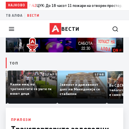
НАЈНОВО
17:42
ЦУК: До 18 часот 11 пожари на отворен простор, од кои 
|
ТВ АЛФА
ВЕСТИ
ВЕСТИ
ТОП
12:50
12:47
12:46
Казни има, но
Јавниот и државниот
Во СДС
дии и
тротинетите се уште ги
долг на Македонија се
талогот
возат деца
стабилни
е само 
ието
копија 
Заев
ПРИЛОЗИ
Транспортерите задоволни