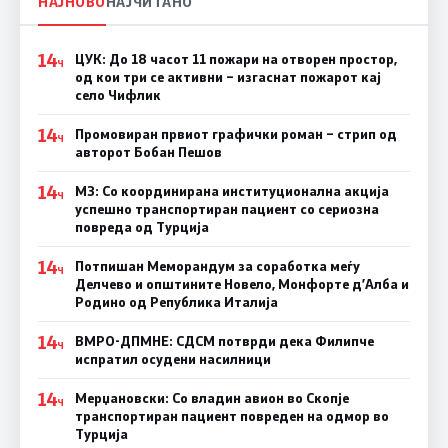
НАЈНОВО
НАЈЧИТАНО
14
ЦУК: До 18 часот 11 пожари на отворен простор,
Ч
од кои три се активни – изгаснат пожарот кај
село Чифлик
14
Промовиран првиот графички роман – стрип од
Ч
авторот Бобан Пешов
14
МЗ: Со координирана институционална акција
Ч
успешно транспортиран пациент со сериозна
повреда од Турција
14
Потпишан Меморандум за соработка меѓу
Ч
Делчево и општините Новело, Монфорте д’Алба и
Родино од Република Италија
14
ВМРО-ДПМНЕ: СДСM потврди дека Филипче
Ч
испратил осудени насилници
14
Мерџановски: Со владин авион во Скопје
Ч
транспортиран пациент повреден на одмор во
Турција