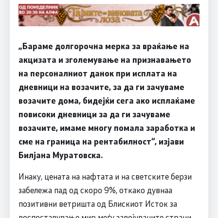
„Бараме долгорочна мерка за враќање на
акцизата и зголемување на признавањето
на персоналниот данок при исплата на
дневници на возачите, за да ги зачуваме
возачите дома, бидејќи сега ако исплаќаме
повисоки дневници за да ги зачуваме
возачите, имаме многу помала заработка и
сме на граница на рентабилност“, изјави
Билјана Муратовска.
Инаку, цената на нафтата и на светските берзи
забележа пад од скоро 9%, откако дувнаа
позитивни ветришта од Блискиот Исток за
воспоставување мир меѓу завојуваните страни.