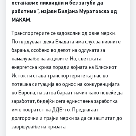
останавме ликвидни и без загуби да
работиме“, изјави Билјана Муратовска од
МАКАМ.
Транспортерите се задоволни од овие мерки.
Потврдуваат дека Владата има слух за нивните
барања, особено во делот на одлуката за
намалување на акцизите. Но, светската
енергетска криза поради војната на Блискиот
Исток ги става транспортерите кај нас во
потешка ситуација во однос на конкуренцијата
во Европа, па затоа бараат начин како повеќе да
заработат, бидејќи сега единствена заработка
им е повратот на ДДВ-то. Предлагаат
долгорочни и трајни мерки за да се заштитат до
завршување на кризата.