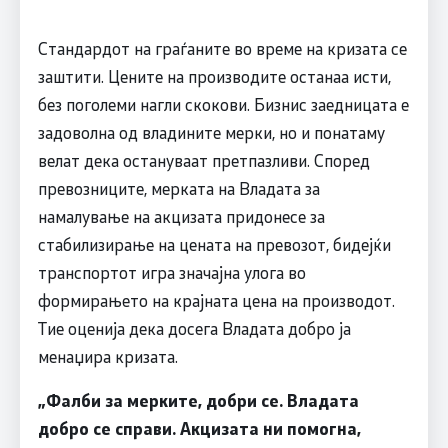
Стандардот на граѓаните во време на кризата се
заштити. Цените на производите останаа исти,
без поголеми нагли скокови. Бизнис заедницата е
задоволна од владините мерки, но и понатаму
велат дека остануваат претпазливи. Според
превозниците, мерката на Владата за
намалување на акцизата придонесе за
стабилизирање на цената на превозот, бидејќи
транспортот игра значајна улога во
формирањето на крајната цена на производот.
Тие оценија дека досега Владата добро ја
менаџира кризата.
„Фалби за мерките, добри се. Владата
добро се справи. Акцизата ни помогна,