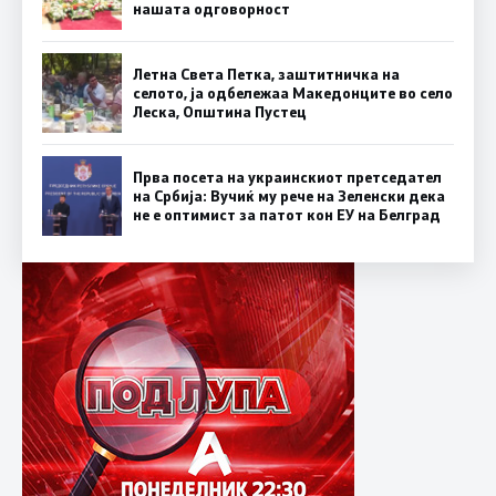
нашата одговорност
Летна Света Петка, заштитничка на
селото, ја одбележаа Македонците во село
Леска, Општина Пустец
Прва посета на украинскиот претседател
на Србија: Вучиќ му рече на Зеленски дека
не е оптимист за патот кон ЕУ на Белград