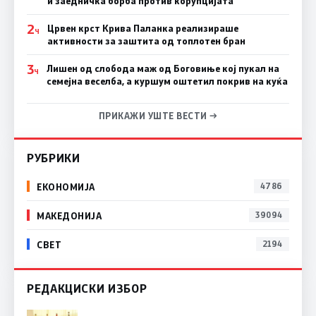
и заедничка борба против корупцијата
2
Црвен крст Крива Паланка реализираше
Ч
активности за заштита од топлотен бран
3
Лишен од слобода маж од Боговиње кој пукал на
Ч
семејна веселба, а куршум оштетил покрив на куќа
ПРИКАЖИ УШТЕ ВЕСТИ →
РУБРИКИ
ЕКОНОМИЈА
4786
МАКЕДОНИЈА
39094
СВЕТ
2194
РЕДАКЦИСКИ ИЗБОР