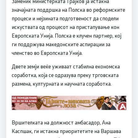
Заменик министерката Трајков ја истакна
значајната поддршка на Полска во реформските
процеси и нејзината подготвеност да сподели
искуствата од процесот на пристапување кон
Европската Унија. Полска е клучен партнер, кој
ги поддржува македонските аспирации за
членство во Европската Унија.
Двете земји веќе уживаат стабилна економска
соработка, која се одразува преку трговската
размена, културната и научната соработка.
Вршителката на должност амбасадор, Ана
Каспшак, ги истакна приоритетите на Варшава