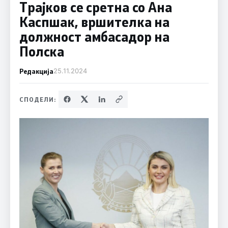
Трајков се сретна со Ана
Каспшак, вршителка на
должност амбасадор на
Полска
Редакција
25.11.2024
СПОДЕЛИ: