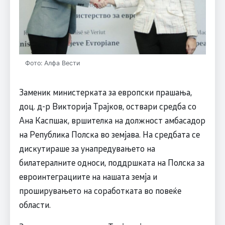
Фото: Алфа Вести
Заменик министерката за европски прашања,
доц. д-р Викторија Трајков, оствари средба со
Ана Каспшак, вршителка на должност амбасадор
на Република Полска во земјава. На средбата се
дискутираше за унапредувањето на
билатералните односи, поддршката на Полска за
евроинтеграциите на нашата земја и
проширувањето на соработката во повеќе
области.