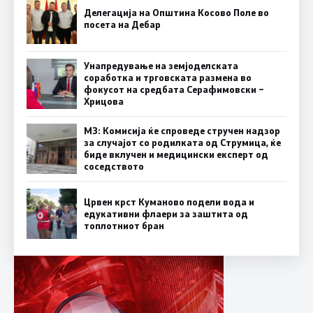
Делегација на Општина Косово Поле во
посета на Дебар
Унапредување на земјоделската
соработка и трговската размена во
фокусот на средбата Серафимовски –
Хрицова
МЗ: Комисија ќе спроведе стручен надзор
за случајот со родилката од Струмица, ќе
биде вклучен и медицински експерт од
соседството
Црвен крст Куманово подели вода и
едукативни флаери за заштита од
топлотниот бран