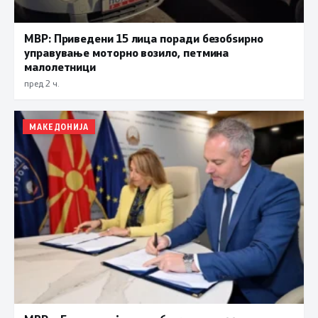
МВР: Приведени 15 лица поради безобѕирно
управување моторно возило, петмина
малолетници
пред 2 ч.
МАКЕДОНИЈА