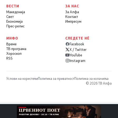
ВЕСТИ
ЗА НАС
Македонија
За Алфа
Свет
Контакт
Економија
Импресум
Прес-релис
ИНФО
СЛЕДЕТЕ НÉ
Време
Facebook
ТВ програма
X / Twitter
Хороскоп
YouTube
RSS
Instagram
Услови на користење
Политика за приватност
Политика за колачиња
© 2026 ТВ Алфа