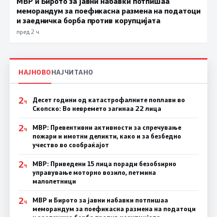
МВР и Бирото за јавни набавки потпишаа
меморандум за поефикасна размена на податоци
и заедничка борба против корупцијата
пред 2 ч.
НАЈНОВО
НАЈЧИТАНО
2
Десет години од катастрофалните поплави во
Ч
Скопско: Во невремето загинаа 22 лица
2
МВР: Превентивни активности за спречување
Ч
пожари и имотни деликти, како и за безбедно
учество во сообраќајот
2
МВР: Приведени 15 лица поради безобѕирно
Ч
управување моторно возило, петмина
малолетници
2
МВР и Бирото за јавни набавки потпишаа
Ч
меморандум за поефикасна размена на податоци