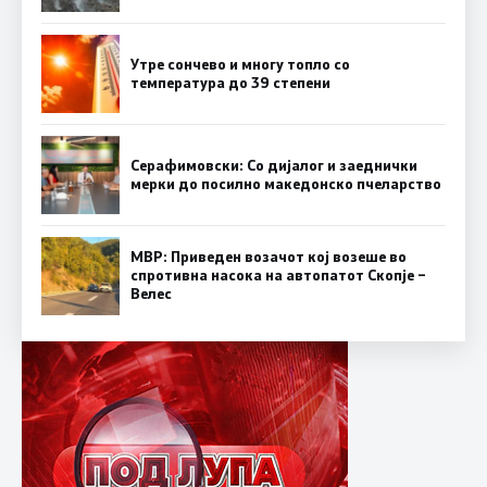
Утре сончево и многу топло со
температура до 39 степени
Серафимовски: Со дијалог и заеднички
мерки до посилно македонско пчеларство
МВР: Приведен возачот кој возеше во
спротивна насока на автопатот Скопје –
Велес