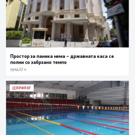
Простор за паника нема – државната каса се
полни со забрзано темпо
пред 12 ч.
ПРИЛОГ