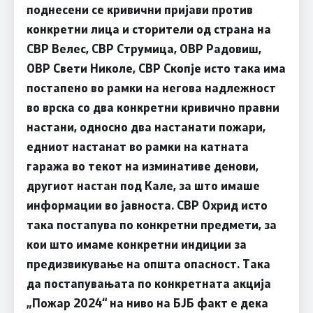
поднесени се кривични пријави против
конкретни лица и сторители од страна на
СВР Велес, СВР Струмица, ОВР Радовиш,
ОВР Свети Николе, СВР Скопје исто така има
постапено во рамки на негова надлежност
во врска со два конкретни кривично правни
настани, односно два настанати пожари,
едниот настанат во рамки на катната
гаража во текот на изминативе денови,
другиот настан под Кале, за што имаше
информации во јавноста. СВР Охрид исто
така постапува по конкретни предмети, за
кои што имаме конкретни индиции за
предизвикување на општа опасност. Така
да постапувањата по конкретната акција
„Пожар 2024“ на ниво на БЈБ факт е дека