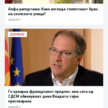
Алфа репортажа: Како изгледа топлотниот бран
на скопските улици?
пред 14 ч.
ПРИЛОГ
Го креираа францускиот предлог, ама сега од
СДСМ обвинуваат дека Владата тајно
преговарала
пред 14 ч.