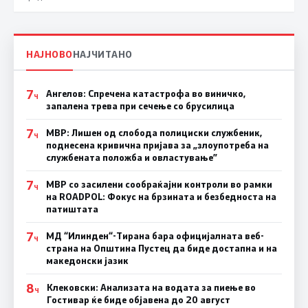
НАЈНОВО
НАЈЧИТАНО
7
Ангелов: Спречена катастрофа во виничко,
Ч
запалена трева при сечење со брусилица
7
МВР: Лишен од слобода полициски службеник,
Ч
поднесена кривична пријава за „злоупотреба на
службената положба и овластување”
7
МВР со засилени сообраќајни контроли во рамки
Ч
на ROADPOL: Фокус на брзината и безбедноста на
патиштата
7
МД “Илинден“-Тирана бара официјалната веб-
Ч
страна на Општина Пустец да биде достапна и на
македонски јазик
8
Клековски: Анализата на водата за пиење во
Ч
Гостивар ќе биде објавена до 20 август