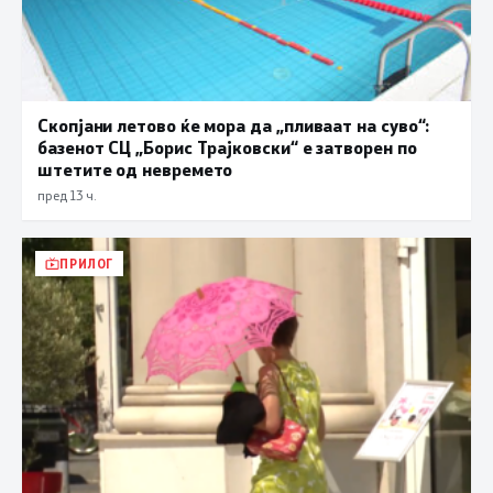
Скопјани летово ќе мора да „пливаат на суво“:
базенот СЦ „Борис Трајковски“ е затворен по
штетите од невремето
пред 13 ч.
ПРИЛОГ