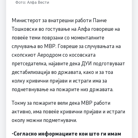
Фото: Алфа Вести
Министерот за внатрешни работи Панче
Тошковски во гостување на Алфа говореше на
повеќе теми поврзани со моменталните
случувања во МВР. Говреше за случувањата на
скопскиот Аеродром со косовската
претседателка, најавите дека ДУИ подготвуваат
дестабилизација во државата, како и за тоа
колку кривични пријави и истраги има за
поднетвнување на пожарите низ државата.
Токму за пожарите вели дека МВР работи
активно, има повеќе кривични пријави и истраги
околу можни подметнувачи.
-Согласно информациите кои што ги имам