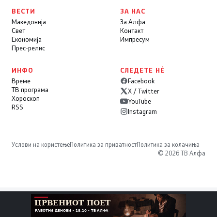
ВЕСТИ
ЗА НАС
Македонија
За Алфа
Свет
Контакт
Економија
Импресум
Прес-релис
ИНФО
СЛЕДЕТЕ НÉ
Време
Facebook
ТВ програма
X / Twitter
Хороскоп
YouTube
RSS
Instagram
Услови на користење
Политика за приватност
Политика за колачиња
© 2026 ТВ Алфа