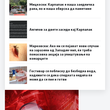
Мицкоски: Карпалак е наша заедничка
рана, но и наша обврска да паметиме
Ангелов за двете заседи кај Карпалак
Марковски: Ако ни се појават нови случаи
на заразени од Западен-нил, ќе треба
помасовна акција за уништување на
комарците
Гостивар се поблиску до безбедна вода,
надежите се дека следната недела ќе
може да се пие и готви