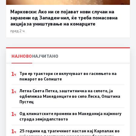
Марковски: Ако ни се појават нови случаи на
заразени од Западен-нил, ќе треба помасовна
акција за уништување на комарците
пред 2 ч.
НАЈНОВО
НАЈЧИТАНО
1
Три ер трактори се вклучуваат во гаснењето на
Ч
пожарот во Сопиште
1
Летна Света Петка, заштитничка на селото, ја
Ч
одбележаа Македонците во село Леска, Општина
Пустец
1
Од климатските промени во Македонија најмногу
Ч
страда земјоделството
1
25 години од трагичниот настан кај Карпалак во
Ч