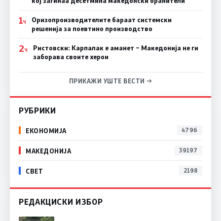
кој загинаа десетмина македонски бранители
1
Оризопроизводителите бараат системски
Ч
решенија за поевтино производство
2
Ристовски: Карпалак е аманет – Македонија не ги
Ч
заборава своите херои
ПРИКАЖИ УШТЕ ВЕСТИ →
РУБРИКИ
ЕКОНОМИЈА
4796
МАКЕДОНИЈА
39197
СВЕТ
2198
РЕДАКЦИСКИ ИЗБОР