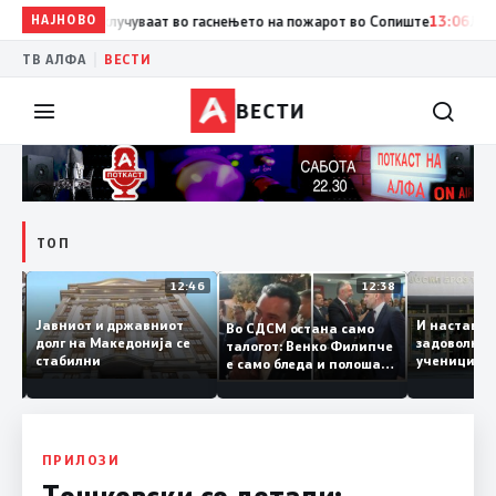
НАЈНОВО
13:07
Три ер трактори се вклучуваат во гаснењето на пожаро
|
ТВ АЛФА
ВЕСТИ
ВЕСТИ
ТОП
12:47
12:46
12:38
Јавниот и државниот
И наста
Во СДСМ остана само
е ги
долг на Македонија се
задоволн
талогот: Венко Филипче
стабилни
ученици
е само бледа и полоша
од држа
копија дури и од Зоран
Заев
ПРИЛОЗИ
Тошковски со детали: