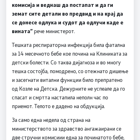
комисија и веднаш да постапат и да ги
земат сите детали во предвид и на крај да
се донесе одлука и судот да одлучи каде е
вината”
рече министерот.
Тешката респираторна инфекција била фатална
за 14 месечното бебе кое почина на Клиниката за
детски болести. Со таква дијагноза и во многу
тешка состојба, помодрено, со отежнато дишење
и засегнати витални функции било препратено
од Козле на Детска. Дежурните не успеале да го
спасат и смртта настапила неполн час по
приемот. Телото е дадено на обдукција.
За само една недела од страна на
министерството за здравство ангажаирани се
две стручни комисиии една за починатото бебе,