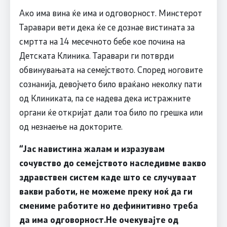
Ако има вина ќе има и одговорност. Минстерот
Таравари вети дека ќе се дознае вистината за
смртта на 14 месечното бебе кое почина на
Детската Клиника. Таравари ги потврди
обвинувањата на семејството. Според ноговите
сознанија, девојчето било враќано неколку пати
од Клиниката, па се надева дека истражните
органи ќе откријат дали тоа било по грешка или
од незнаење на докторите.
“
Јас навистина жалам и изразувам
сочувство до семејството наследивме вакво
здравствен систем каде што се случуваат
вакви работи, не можеме преку ноќ да ги
смениме работите но дефинитивно треба
да има одговорност.Не очекувајте од