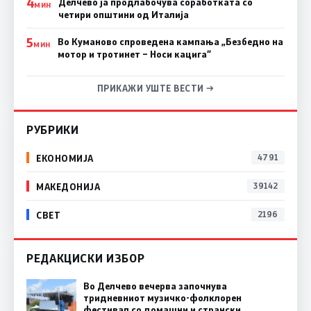
4
Делчево ја продлабочува соработката со
МИН
четири општини од Италија
5
Во Куманово спроведена кампања „Безбедно на
МИН
мотор и тротинет – Носи кацига“
ПРИКАЖИ УШТЕ ВЕСТИ →
РУБРИКИ
ЕКОНОМИЈА
4791
МАКЕДОНИЈА
39142
СВЕТ
2196
РЕДАКЦИСКИ ИЗБОР
Во Делчево вечерва започнува
тридневниот музичко-фолклорен
фестивал со домашни и странски