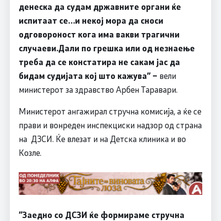
денеска да судам државните органи ќе
испитаат се…и некој мора да сноси
одговороност кога има вакви трагични
случаеви.Дали по грешка или од незнаење
треба да се констатира не сакам јас да
бидам судијата кој што кажува
” –
вели
министерот за здравство Арбен Таравари.
Министерот ангажирал стручна комисија, а ќе се
прави и вонреден инспекциски надзор од страна
на ДЗСИ. Ќе влезат и на Детска клиника и во
Козле.
“Заедно со ДСЗИ ќе формираме стручна