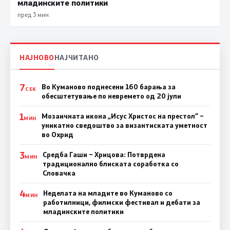
младинските политики
пред 3 мин.
НАЈНОВО
НАЈЧИТАНО
7
Во Куманово поднесени 160 барања за
СЕК
обесштетување по невремето од 20 јули
1
Мозаичната икона „Исус Христос на престол“ –
МИН
уникатно сведоштво за византиската уметност
во Охрид
3
Средба Гаши – Хрицова: Потврдена
МИН
традиционално блиската соработка со
Словачка
4
Неделата на младите во Куманово со
МИН
работилници, филмски фестивал и дебати за
младинските политики