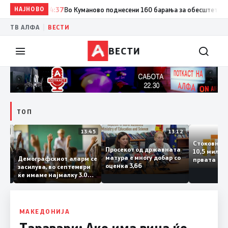
НАЈНОВО
14:37
Во Куманово поднесени 160 барања за обесштетување по
|
ТВ АЛФА
ВЕСТИ
ВЕСТИ
ТОП
14:12
13:45
13:12
Стоковн
Просекот од државната
10,5 ми
та
матура е многу добар со
Демографскиот аларм се
првата 
ката
оценка 3,66
засилува, во септември
годинат
ланка
ќе имаме најмалку 3.000
го зголе
тот
првачиња помалку
 слепа
МАКЕДОНИЈА
Таравари: Ако има вина ќе