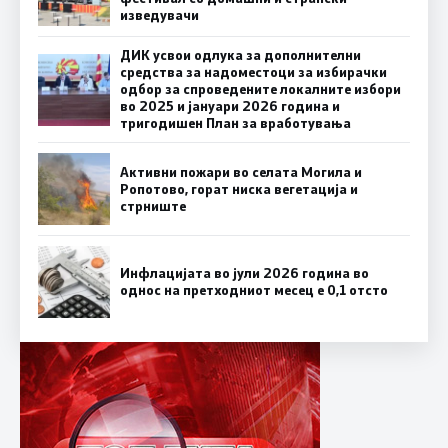
изведувачи
ДИК усвои одлука за дополнителни
средства за надоместоци за избирачки
одбор за спроведените локалните избори
во 2025 и јануари 2026 година и
тригодишен План за вработувања
Активни пожари во селата Могила и
Ропотово, горат ниска вегетација и
стрниште
Инфлацијата во јули 2026 година во
однос на претходниот месец е 0,1 отсто