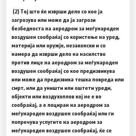
(2) Тој што ќе изврши дело со кое ја
загрозува или може да ја загрози
безбедноста на аеродром за меѓународeн
воздушен сообраќај со користење на уред,
материја или оружје, незаконски и со
намера да изврши дело на насилство
против лице на аеродром за меѓународен
воздушен сообраќај со кое предизвикува
или може да предизвика тешка повреда или
смрт, или да уништи или оштети уреди,
објекти или воздухоплов кој не е во
сообраќај, а е лоциран на аеродром за
меѓународен воздушен сообраќај или ги
попречува услугите на аеродром за
меѓународен воздушен сообраќај, ќе се