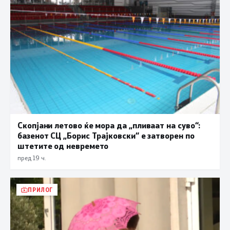
Скопјани летово ќе мора да „пливаат на суво“:
базенот СЦ „Борис Трајковски“ е затворен по
штетите од невремето
пред 19 ч.
ПРИЛОГ