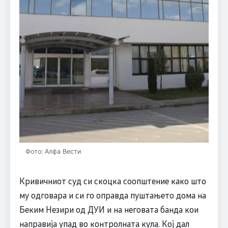
Фото: Алфа Вести
Кривичниот суд си скоцка соопштение како што
му одговара и си го оправда пуштањето дома на
Беким Незири од ДУИ и на неговата банда кои
направија упад во контролната кула. Кој дал