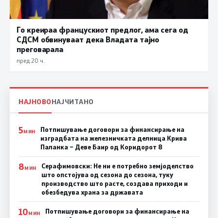
Го креираа францускиот предлог, ама сега од
СДСМ обвинуваат дека Владата тајно
преговарала
пред 20 ч.
НАЈНОВО
НАЈЧИТАНО
5
Потпишување договори за финансирање на
МИН
изградбата на железничката делница Крива
Паланка – Деве Баир од Коридорот 8
8
Серафимовски: Не ни е потребно земјоделство
МИН
што опстојува од сезона до сезона, туку
производство што расте, создава приходи и
обезбедува храна за државата
10
Потпишување договори за финансирање на
МИН