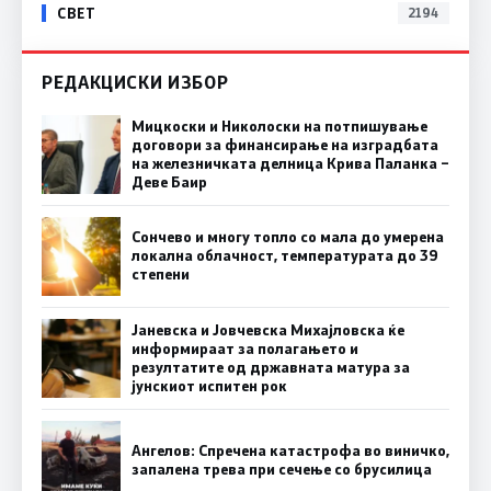
СВЕТ
2194
РЕДАКЦИСКИ ИЗБОР
Мицкоски и Николоски на потпишување
договори за финансирање на изградбата
на железничката делница Крива Паланка –
Деве Баир
Сончево и многу топло со мала до умерена
локална облачност, температурата до 39
степени
Јаневска и Јовчевска Михајловска ќе
информираат за полагањето и
резултатите од државната матура за
јунскиот испитен рок
Ангелов: Спречена катастрофа во виничко,
запалена трева при сечење со брусилица