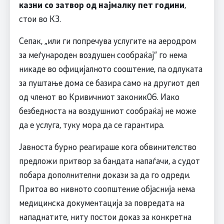
казни со затвор од најмалку пет години
,
стои во КЗ.
Сепак, „или ги попречува услугите на аеродром
за меѓународен воздушен сообраќај“ го нема
никаде во официјалното сооштение, па одлуката
за пуштање дома се базира само на другиот дел
од членот во Кривичниот законик06. Иако
безбедноста на воздушниот сообраќај не може
да е услуга, туку мора да се гарантира.
Јавноста бурно реагираше кога обвинителство
предложи притвор за бандата напаѓачи, а судот
побара дополнителни докази за да го одреди.
Притоа во нивното соопштение објаснија нема
медицинска документација за повредата на
нападнатите, ниту постои доказ за конкретна