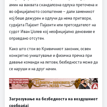
амин на ваквата скандалозна одлука преточена и
во официјалното соопштение – дали заменикот
кој беше дежурен и одлучи да нема притвори,
судијата Пајазит Пајазити или претседателот на
судот Иван Џолев кој неофицијално деновиве е
оправдано отсутен.
Како што стои во Кривичниот законик, освен
конкретно уништување и физичка пречка при
давање команди на летови, безбедноста може да
се наруши и на друг начин.
Загрозување на безбедноста на воздушниот
сообраќај