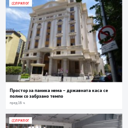
ПРИЛОГ
Простор за паника нема – државната каса се
полни со забрзано темпо
пред 18 ч.
ПРИЛОГ