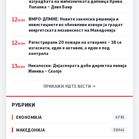
изградбата на железничката делница Крива
Паланка – Деве Баир
12
ВМРО-ДПМНЕ: Новите законски решенија и
МИН
инвестициите во обновливи извори ја градат
енергетската независност на Македонија
12
Регистрирани 20 пожари на отворено – 18 се
МИН
изгаснати, еден е активен, а еден е под
контрола
13
Николоски: Дијаспората доби директна линија
МИН
Женева – Скопје
ПРИКАЖИ УШТЕ ВЕСТИ →
РУБРИКИ
ЕКОНОМИЈА
4781
МАКЕДОНИЈА
39041