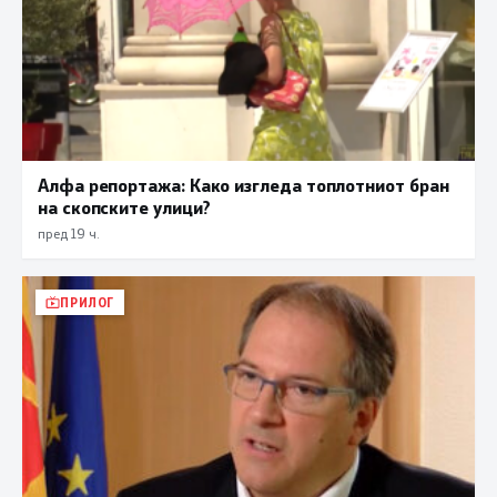
Алфа репортажа: Како изгледа топлотниот бран
на скопските улици?
пред 19 ч.
ПРИЛОГ