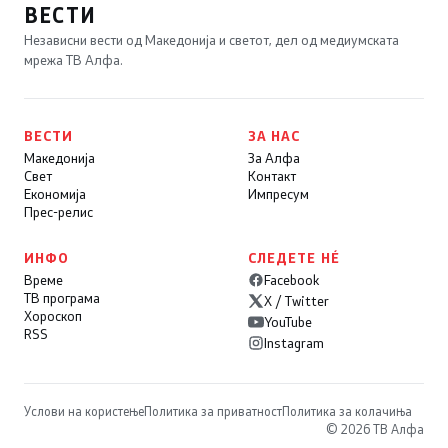
ВЕСТИ
Независни вести од Македонија и светот, дел од медиумската
мрежа ТВ Алфа.
ВЕСТИ
ЗА НАС
Македонија
За Алфа
Свет
Контакт
Економија
Импресум
Прес-релис
ИНФО
СЛЕДЕТЕ НÉ
Време
Facebook
ТВ програма
X / Twitter
Хороскоп
YouTube
RSS
Instagram
Услови на користење
Политика за приватност
Политика за колачиња
© 2026 ТВ Алфа