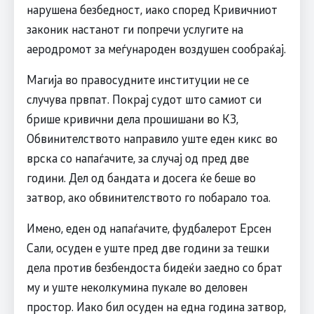
нарушена безбедност, иако според Кривичниот
законик настанот ги попречи услугите на
аеродромот за меѓународен воздушен сообраќај.
Магија во правосудните институции не се
случува првпат. Покрај судот што самиот си
брише кривични дела прошишани во КЗ,
Обвинителството направило уште еден кикс во
врска со напаѓачите, за случај од пред две
години. Дел од бандата и досега ќе беше во
затвор, ако обвинителството го побарало тоа.
Имено, еден од напаѓачите, фудбалерот Ерсен
Сали, осуден е уште пред две години за тешки
дела против безбендоста бидеќи заедно со брат
му и уште неколкумина пукале во деловен
простор. Иако бил осуден на една година затвор,