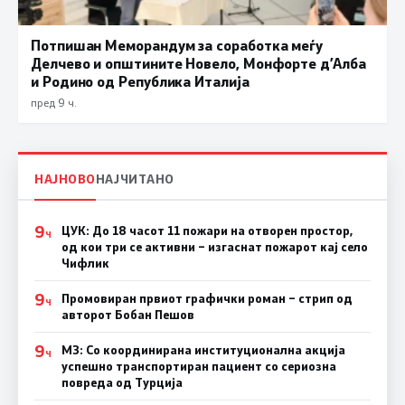
Потпишан Меморандум за соработка меѓу
Делчево и општините Новело, Монфорте д’Алба
и Родино од Република Италија
пред 9 ч.
НАЈНОВО
НАЈЧИТАНО
9
ЦУК: До 18 часот 11 пожари на отворен простор,
Ч
од кои три се активни – изгаснат пожарот кај село
Чифлик
9
Промовиран првиот графички роман – стрип од
Ч
авторот Бобан Пешов
9
МЗ: Со координирана институционална акција
Ч
успешно транспортиран пациент со сериозна
повреда од Турција