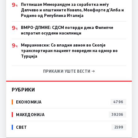
9
Потпишан Меморандум за соработка меѓу
Ч
Делчево и општините Новело, Монфорте д’Алба и
Родино од Република Италија
9
ВМРО-ДПМНЕ: СДСM потврди дека Филипче
Ч
испратил осудени насилници
9
Мерџановски: Со владин авион во Скопје
Ч
транспортиран пациент повреден на одмор во
Турција
ПРИКАЖИ УШТЕ ВЕСТИ →
РУБРИКИ
ЕКОНОМИЈА
4796
МАКЕДОНИЈА
39206
СВЕТ
2199