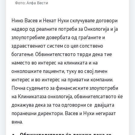
Фото: Алфа Вести
Нино Васев и Нехат Нухи склучувале договори
надвор од реалните потреби за Онкологија и ја
злоупотребиле довербата од граѓаните и
здравствениот систем со цел сопствено
богатење. Обвинителството тврди дека тие
наместо во интерес на клиниката и на
онколошките пациенти, туку во свој личен
интерес и во интерес на приватни компании.
Почна судењето за финансиските злоупотреби
на Клиникатаза онкологија, обвинителсатвото ќе
докажува дека за тоа одговорни се двајцата
поранешни директори. Васев и Нухи негираат
вина.
„
Обвинителството ќе докаже дека со