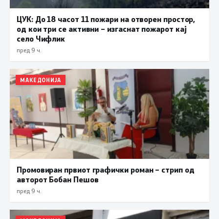
ЦУК: До 18 часот 11 пожари на отворен простор,
од кои три се активни – изгаснат пожарот кај
село Чифлик
пред 9 ч.
МАКЕДОНИЈА
Промовиран првиот графички роман – стрип од
авторот Бобан Пешов
пред 9 ч.