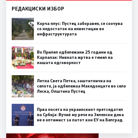
РЕДАКЦИСКИ ИЗБОР
Корча плус: Пустец заборавен, се соочува
со недостаток на инвестиции во
инфраструктурата
Во Прилеп одбележани 25 години од
Карпалак: Нивната жртва е темел на
нашата одговорност
Летна Света Петка, заштитничка на
селото, ја одбележаа Македонците во село
Леска, Општина Пустец
Прва посета на украинскиот претседател
на Србија: Вучиќ му рече на Зеленски дека
не е оптимист за патот кон ЕУ на Белград