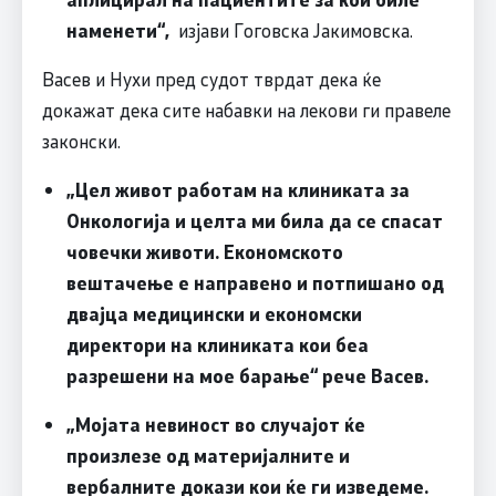
наменети“,
изјави Гоговска Јакимовска.
Васев и Нухи пред судот тврдат дека ќе
докажат дека сите набавки на лекови ги правеле
законски.
„Цел живот работам на клиниката за
Онкологија и целта ми била да се спасат
човечки животи. Економското
вештачење е направено и потпишано од
двајца медицински и економски
директори на клиниката кои беа
разрешени на мое барање“ рече Васев.
„Мојата невиност во случајот ќе
произлезе од материјалните и
вербалните докази кои ќе ги изведеме.