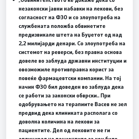
незаконски јавни набавки на лекови, без
согласност на ФЗО и со злоупотреба на
службената положба обвинетите
предизвикале штета на Буџетот од над
2,2 милијарди денари. Со злоупотреба на
системот на реверси, без правна основа
довеле во заблуда државни институции и
овозможиле противправна корист за
повеќе фармацевтски компании. На тој
начин ФЗО бил доведен во заблуда дека
се работи за законски обврски.. При
одобрувањето на терапиите Васев не зел
предвид дека клиниката располага со
доволна количина на лекови за
пациентите. Дел од лековите не ги
аплицирал на пациентите за кои биле