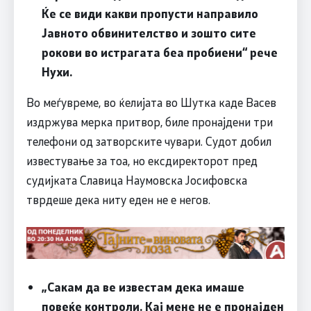
Ќе се види какви пропусти направило
Јавното обвинителство и зошто сите
рокови во истрагата беа пробиени“ рече
Нухи.
Во меѓувреме, во ќелијата во Шутка каде Васев
издржува мерка притвор, биле пронајдени три
телефони од затворските чувари. Судот добил
известување за тоа, но ексдиректорот пред
судијката Славица Наумовска Јосифовска
тврдеше дека ниту еден не е негов.
„Сакам да ве известам дека имаше
повеќе контроли. Кај мене не е пронајден