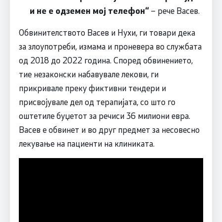
и не е одземен мој телефон“
– рече Васев.
Обвинителството Васев и Нухи, ги товари дека
за злоупотреби, измама и проневера во службата
од 2018 до 2022 година. Според обвинението,
тие незаконски набавувале лекови, ги
прикривале преку фиктивни тендери и
присвојувале дел од терапијата, со што го
оштетиле буџетот за речиси 36 милиони евра.
Васев е обвинет и во друг предмет за несовесно
лекување на пациенти на клиниката.