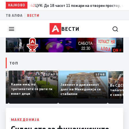
НАЈНОВО
17:42
ЦУК: До 18 часот 11 пожари на отворен простор, од кои т
|
ТВ АЛФА
ВЕСТИ
ВЕСТИ
ТОП
12:50
12:47
12:46
Казни има, но
Јавниот и државниот
Во СДС
дии и
тротинетите се уште ги
долг на Македонија се
талогот
возат деца
стабилни
е само 
ието
копија 
Заев
МАКЕДОНИЈА
Судењето за финансиските