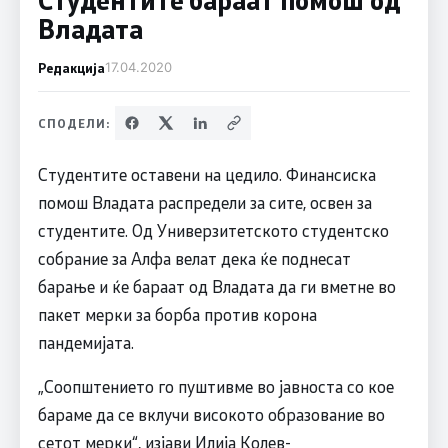
Владата
Редакција
17.04.2020
СПОДЕЛИ:
Студентите оставени на цедило. Финансиска
помош Владата распредели за сите, освен за
студентите. Од Универзитетското студентско
собрание за Алфа велат дека ќе поднесат
барање и ќе бараат од Владата да ги вметне во
пакет мерки за борба против корона
пандемијата.
„Соопштението го пуштивме во јавноста со кое
бараме да се вклучи високото образование во
сетот мерки“, изјави Илија Колев-