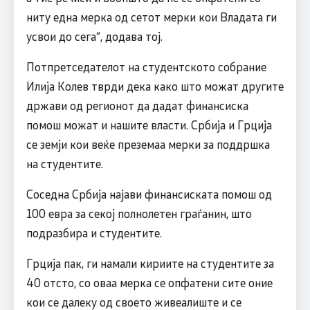
ниту една мерка од сетот мерки кои Владата ги
усвои до сега“, додава тој.
Потпретседателот на студентското собрание
Илија Колев тврди дека како што можат другите
држави од регионот да дадат финансиска
помош можат и нашите власти. Србија и Грција
се земји кои веќе преземаа мерки за поддршка
на студентите.
Соседна Србија најави финансиската помош од
100 евра за секој полнолетен граѓанин, што
подразбира и студентите.
Грција пак, ги намали кириите на студентите за
40 отсто, со оваа мерка се опфатени сите оние
кои се далеку од своето живеалиште и се