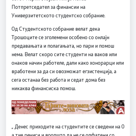
Потпретседател за финансии на
Универзитетското студентско собрание.
Од Студентското собрание велат дека
Трошоците се зголемени особено со онлајн
предавањата и полагањата, но пари и помош
нема. Велат скоро сите студенти на ваков или
онаков начин работеле, дали како хонорарци или
вработени за да си овозможат егзистенција, а
сега останаа без работа и седат дома без
никаква финансиска помош.
„ Денес приходите на студентите се сведени на 0
а тие речиси и воопшто да не се опфатени со