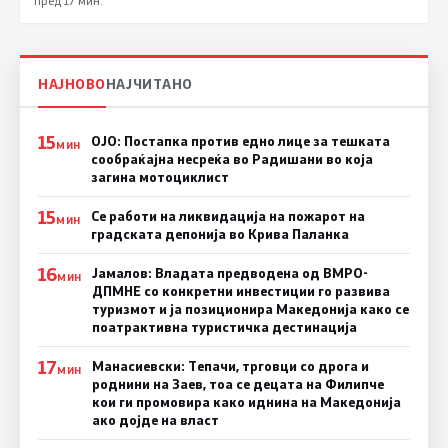
НАЈНОВО
НАЈЧИТАНО
15
ОЈО: Постапка против едно лице за тешката
МИН
сообраќајна несреќа во Радишани во која
загина мотоциклист
15
Се работи на ликвидација на пожарот на
МИН
градската депонија во Крива Паланка
16
Јамалов: Владата предводена од ВМРО-
МИН
ДПМНЕ со конкретни инвестиции го развива
туризмот и ја позиционира Македонија како се
поатрактивна туристичка дестинација
17
Манасиевски: Тепачи, трговци со дрога и
МИН
роднини на Заев, тоа се децата на Филипче
кои ги промoвира како иднина на Македонија
ако дојде на власт