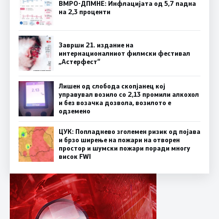
ВМРО-ДПМНЕ: Инфлацијата од 5,7 падна
на 2,3 проценти
Заврши 21. издание на
интернационалниот филмски фестивал
„Астерфест“
Лишен од слобода скопјанец кој
управувал возило со 2,13 промили алкохол
и без возачка дозвола, возилото е
одземено
ЦУК: Попладнево зголемен ризик од појава
и брзо ширење на пожари на отворен
простор и шумски пожари поради многу
висок FWI