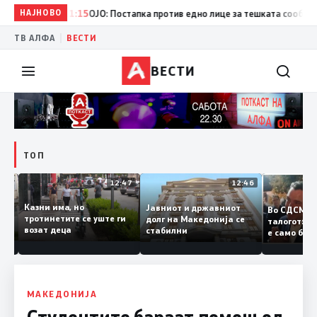
НАЈНОВО
11:15
ОЈО: Постапка против едно лице за тешката сообраќајна
|
ТВ АЛФА
ВЕСТИ
ВЕСТИ
ТОП
12:50
12:47
12:46
Казни има, но
Јавниот и државниот
Во СДСМ
ии и
тротинетите се уште ги
долг на Македонија се
талогот
возат деца
стабилни
е само 
ието
копија д
Заев
МАКЕДОНИЈА
Студентите бараат помош од