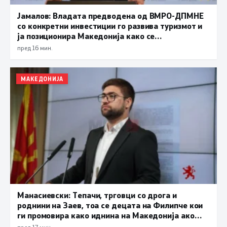
Јамалов: Владата предводена од ВМРО-ДПМНЕ
со конкретни инвестиции го развива туризмот и
ја позиционира Македонија како се
поатрактивна туристичка дестинација
пред 16 мин.
МАКЕДОНИЈА
Манасиевски: Тепачи, трговци со дрога и
роднини на Заев, тоа се децата на Филипче кои
ги промoвира како иднина на Македонија ако
дојде на власт
пред 17 мин.