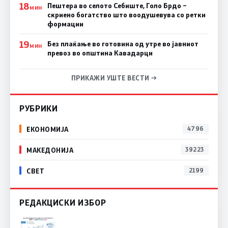
18
Пештера во селото Себиште, Голо Брдо –
МИН
скриено богатство што воодушевува со ретки
формации
19
Без плаќање во готовина од утре во јавниот
МИН
превоз во општина Кавадарци
ПРИКАЖИ УШТЕ ВЕСТИ →
РУБРИКИ
ЕКОНОМИЈА
4796
МАКЕДОНИЈА
39223
СВЕТ
2199
РЕДАКЦИСКИ ИЗБОР