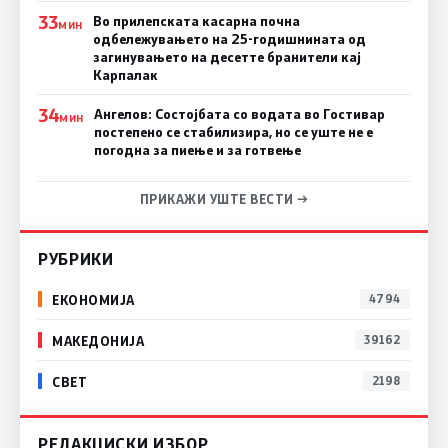
33
Во прилепската касарна почна
МИН
одбележувањето на 25-годишнината од
загинувањето на десетте бранители кај
Карпалак
34
Ангелов: Состојбата со водата во Гостивар
МИН
постепено се стабилизира, но се уште не е
погодна за пиење и за готвење
ПРИКАЖИ УШТЕ ВЕСТИ →
РУБРИКИ
ЕКОНОМИЈА
4794
МАКЕДОНИЈА
39162
СВЕТ
2198
РЕДАКЦИСКИ ИЗБОР