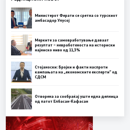
Министерот Ферати се сретна со турскиот
амбасадор Улусој
Мерките за самовработување даваат
резултат – невработеноста на историски
најниско ниво од 11,3%
Стојаноски: Бројки и факти наспроти
кампањата на „економските експерти“ од
СДСM
Отворена за сообраќај уште една делница
од патот Елбасан-Ќафасан