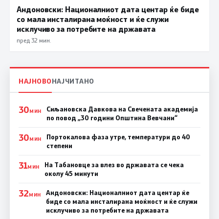
Андоновски: Националниот дата центар ќе биде
со мала инсталирана моќност и ќе служи
исклучиво за потребите на државата
пред 32 мин.
НАЈНОВО
НАЈЧИТАНО
30
Сиљановска Давкова на Свечената академија
МИН
по повод „30 години Општина Вевчани“
30
Портокалова фаза утре, температури до 40
МИН
степени
31
На Табановце за влез во државата се чека
МИН
околу 45 минути
32
Андоновски: Националниот дата центар ќе
МИН
биде со мала инсталирана моќност и ќе служи
исклучиво за потребите на државата