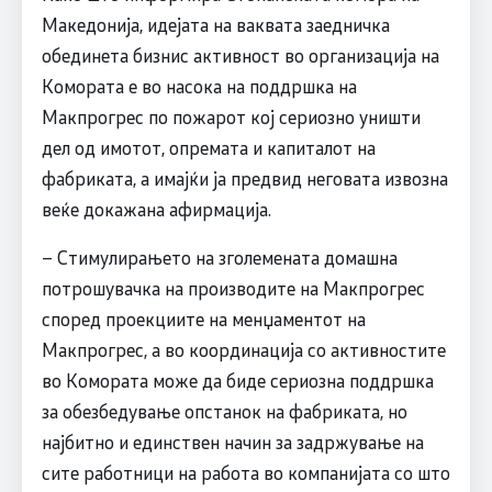
Македонија, идејата на ваквата заедничка
обединета бизнис активност во организација на
Комората е во насока на поддршка на
Макпрогрес по пожарот кој сериозно уништи
дел од имотот, опремата и капиталот на
фабриката, а имајќи ја предвид неговата извозна
веќе докажана афирмација.
– Стимулирањето на зголемената домашна
потрошувачка на производите на Макпрогрес
според проекциите на менџаментот на
Макпрогрес, а во координација со активностите
во Комората може да биде сериозна поддршка
за обезбедување опстанок на фабриката, но
најбитно и единствен начин за задржување на
сите работници на работа во компанијата со што