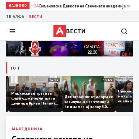
НАЈНОВО
20:24
Сиљановска Давкова на Свечената академија по повод „
|
ТВ АЛФА
ВЕСТИ
ВЕСТИ
ТОП
15:20
14:12
13:45
Просек
Мицкоски за третата
матура 
Демографскиот аларм се
фаза од железничката
о: Во
оценка 
засилува, во септември
делница Крива Паланка
 22
ќе имаме најмалку 3.000
– Деве Баир: Проектот
првачиња помалку
нема да заврши на
половина тунел во слепа
улица, сега имаме
целина
МАКЕДОНИЈА
Стопанска комора на