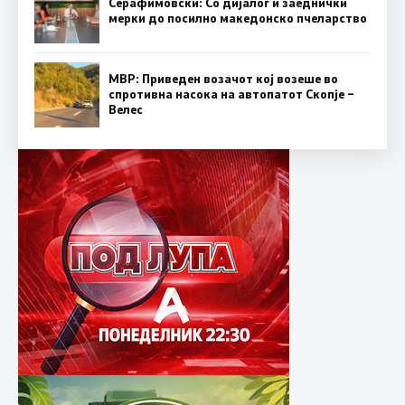
Серафимовски: Со дијалог и заеднички
мерки до посилно македонско пчеларство
МВР: Приведен возачот кој возеше во
спротивна насока на автопатот Скопје –
Велес