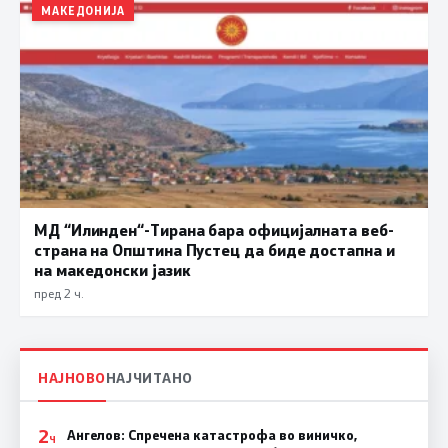
МАКЕДОНИЈА
МД “Илинден“-Тирана бара официјалната веб-
страна на Општина Пустец да биде достапна и
на македонски јазик
пред 2 ч.
НАЈНОВО
НАЈЧИТАНО
2
Ангелов: Спречена катастрофа во виничко,
Ч