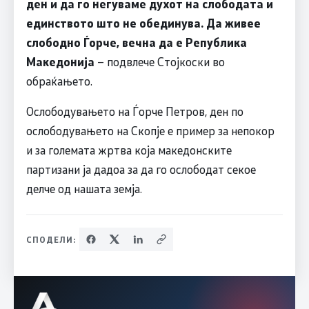
ден и да го негуваме духот на слободата и
единството што не обединува. Да живее
слободно Ѓорче, вечна да е Република
Македонија
– подвлече Стојкоски во
обраќањето.
Ослободувањето на Ѓорче Петров, ден по
ослободувањето на Скопје е пример за непокор
и за големата жртва која македонските
партизани ја дадоа за да го ослободат секое
делче од нашата земја.
СПОДЕЛИ: