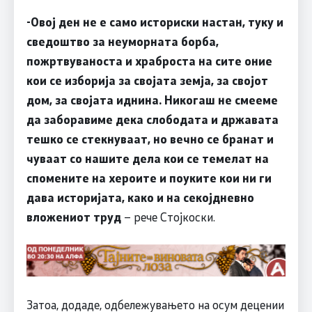
-Овој ден не е само историски настан, туку и
сведоштво за неуморната борба,
пожртвуваноста и храброста на сите оние
кои се изборија за својата земја, за својот
дом, за својата иднина. Никогаш не смееме
да заборавиме дека слободата и државата
тешко се стекнуваат, но вечно се бранат и
чуваат со нашите дела кои се темелат на
спомените на хероите и поуките кои ни ги
дава историјата, како и на секојдневно
вложениот труд
– рече Стојкоски.
Затоа, додаде, одбележувањето на осум децении