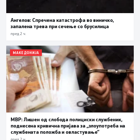
Ангелов: Спречена катастрофа во виничко,
запалена трева при сечење со брусилица
пред 2 ч.
МАКЕДОНИЈА
МВР: Лишен од слобода полициски службеник,
поднесена кривична пријава за „злоупотреба на
службената положба и овластување”
пред 2 ч.