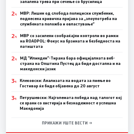
запалена трева при сечење со брусилица
2
МВР: Лишен од слобода полициски службеник,
Ч
поднесена кривична пријава за „злоупотреба на
службената положба и овластување”
2
МВР со засилени сообраќајни контроли во рамки
Ч
на ROADPOL: Фокус на брзината и безбедноста на
патиштата
2
МД “Илинден“-Тирана бара официјалната веб-
Ч
страна на Општина Пустец да биде достапна и на
македонски јазик
3
Клековски: Анализата на водата за пиење во
Ч
Гостивар ќе биде објавена до 20 август
3
Петрушевски: Најголемата победа над талогот кој
Ч
се храни со хистерија и безнадежност е успешна
Македонија
ПРИКАЖИ УШТЕ ВЕСТИ →