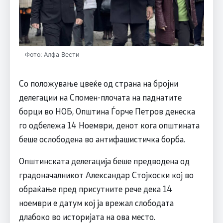
Фото: Алфа Вести
Со положување цвеќе од страна на бројни
делегации на Спомен-плочата на паднатите
борци во НОБ, Општина Ѓорче Петров денеска
го одбележа 14 Ноември, денот кога општината
беше ослободена во антифашистичка борба.
Општинската делегација беше предводена од
градоначалникот Александар Стојкоски кој во
обраќање пред присутните рече дека 14
ноември е датум кој ја врежал слободата
длабоко во историјата на ова место.