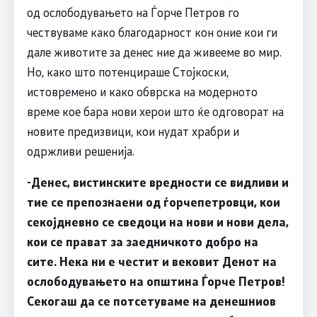
од ослободувањето на Ѓорче Петров го
чествуваме како благодарност кон оние кои ги
дале животите за денес ние да живееме во мир.
Но, како што потенцираше Стојкоски,
истовремено и како обврска на модерното
време кое бара нови херои што ќе одговорат на
новите предизвици, кои нудат храбри и
одржливи решенија.
-Денес, вистинските вредности се видливи и
тие се препознаени од ѓорчепетровци, кои
секојдневно се сведоци на нови и нови дела,
кои се прават за заедничкото добро на
сите. Нека ни е честит и вековит Денот на
ослободувањето на општина Ѓорче Петров!
Секогаш да се потсетуваме на денешниов