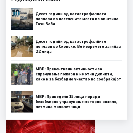
Десет години од катастрофалната
поплава во населените места во општина
Гази Баба
Десет години од катастрофалните
поплави во Скопско: Во невремето загинаа
22 лица
МВР: Превентивни активности за
спречување пожари и имотни деликти,
како и за безбедно учество во сообраќајот
МВР: Приведени 15 лица поради
безобѕирно управување моторно возило,
петмина малолетници