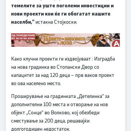
темелите за уште поголеми инвестиции и
нови проекти кои ќе ги обогатат нашите
населби,“
истакна Стојкоски.
Како клучни проекти ги издвојуваат : Изградба
на нова градинка во Стопански Двор со
капацитет за над 120 деца – прв ваков проект
во ова населено место.
Проширување на градинката „Детелинка“ за
дополнителни 100 места и отворање на нов
објект „Сонце“ во Волково, кој обезбеди
сместување за 200 деца, решавајќи
долгогодишен недостаток.