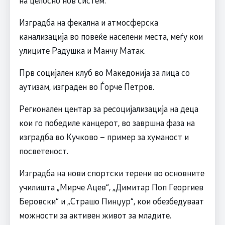
Изградба на фекална и атмосферска
канализација во повеќе населени места, меѓу кои
улиците Радушка и Манчу Матак.
Прв социјален клуб во Македонија за лица со
аутизам, изграден во Ѓорче Петров.
Регионален центар за ресоцијализација на деца
кои го победиле канцерот, во завршна фаза на
изградба во Кучково – пример за хуманост и
посветеност.
Изградба на нови спортски терени во основните
училишта „Мирче Ацев“, „Димитар Поп Георгиев
Беровски“ и „Страшо Пинџур“, кои обезбедуваат
можности за активен живот за младите.