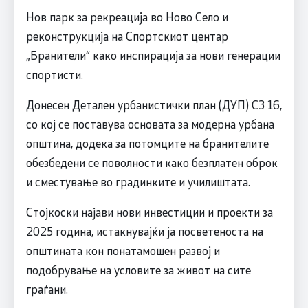
Нов парк за рекреација во Ново Село и
реконструкција на Спортскиот центар
„Бранители“ како инспирација за нови генерации
спортисти.
Донесен Детален урбанистички план (ДУП) СЗ 16,
со кој се поставува основата за модерна урбана
општина, додека за потомците на бранителите
обезбедени се поволности како безплатен оброк
и сместување во градинките и училиштата.
Стојкоски најави нови инвестиции и проекти за
2025 година, истакнувајќи ја посветеноста на
општината кон понатамошен развој и
подобрување на условите за живот на сите
граѓани.