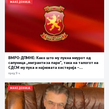
МАКЕДОНИЈА
ВМРО-ДПМНЕ: Како што му пукна меурот од
сапуница „мигранти за пари“, така на талогот на
СДСМ му пука и најновата хистерија –
прифаќање на француски предлог
пред 9 ч.
МАКЕДОНИЈА