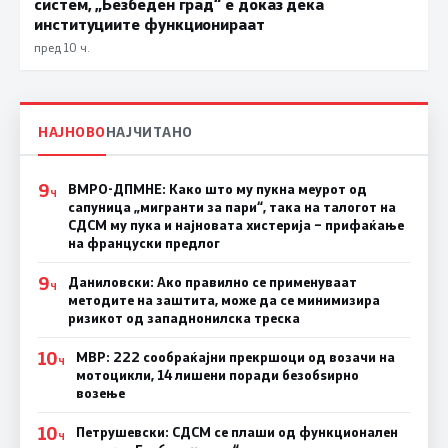
систем, „Безбеден град“ е доказ дека
институциите функционираат
пред 10 ч.
НАЈНОВО
НАЈЧИТАНО
9
ВМРО-ДПМНЕ: Како што му пукна меурот од
Ч
сапуница „мигранти за пари“, така на талогот на
СДСМ му пука и најновата хистерија – прифаќање
на француски предлог
9
Даниловски: Ако правилно се применуваат
Ч
методите на заштита, може да се минимизира
ризикот од западнонилска треска
10
МВР: 222 сообраќајни прекршоци од возачи на
Ч
мотоцикли, 14 лишени поради безобѕирно
возење
10
Петрушевски: СДСМ се плаши од функционален
Ч