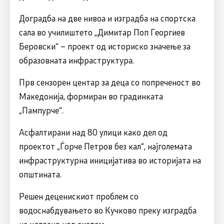
Доградба на две нивоа и изградба на спортска
сала во училиштето „Димитар Поп Георгиев
Беровски“ – проект од историско значење за
образовната инфраструктура.
Прв сензорен центар за деца со попреченост во
Македонија, формиран во градинката
„Пампурче“.
Асфалтирани над 80 улици како дел од
проектот „Ѓорче Петров без кал“, најголемата
инфраструктурна иницијатива во историјата на
општината.
Решен деценискиот проблем со
водоснабдувањето во Кучково преку изградба
на целосно нов систем.