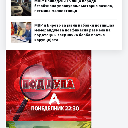
МВР: Приведени 15 лица поради
безобѕирно управување моторно возило,
петмина малолетници
МВР и Бирото за јавни набавки потпишаа
меморандум за поефикасна размена на
податоци и заедничка борба против
корупцијата