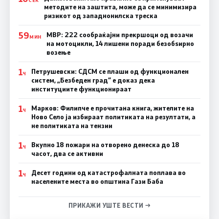
методите на заштита, може да се минимизира
ризикот од западнонилска треска
59
МВР: 222 сообраќајни прекршоци од возачи
МИН
на мотоцикли, 14 лишени поради безобѕирно
возење
1
Петрушевски: СДСМ се плаши од функционален
Ч
систем, „Безбеден град“ е доказ дека
институциите функционираат
1
Марков: Филипче е прочитана книга, жителите на
Ч
Ново Село ја избираат политиката на резултати, а
не политиката на тензии
1
Вкупно 18 пожари на отворено денеска до 18
Ч
часот, два се активни
1
Десет години од катастрофалната поплава во
Ч
населените места во општина Гази Баба
ПРИКАЖИ УШТЕ ВЕСТИ →