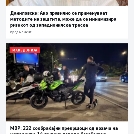
Даниловски: Ако правилно се применуваат
методите на заштита, може да се минимизира
ризикот од западнонилска треска
пред момент
МАКЕДОНИЈА
МВР: 222 сообраќајни прекршоци од возачи на
мотоцикли, 14 лишени поради безобѕирно