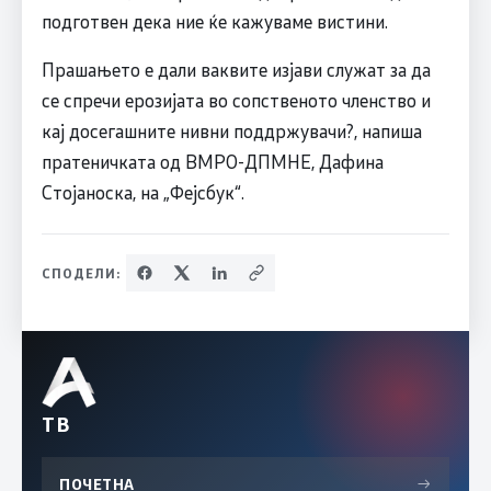
подготвен дека ние ќе кажуваме вистини.
Прашањето е дали ваквите изјави служат за да
се спречи ерозијата во сопственото членство и
кај досегашните нивни поддржувачи?, напиша
пратеничката од ВМРО-ДПМНЕ, Дафина
Стојаноска, на „Фејсбук“.
СПОДЕЛИ:
ТВ
ПОЧЕТНА
→