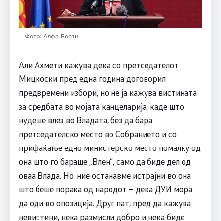
Фото: Алфа Вести
Али Ахмети кажува дека со претседателот
Мицкоски пред една година договорил
предвремени избори, но не ја кажува вистината
за средбата во мојата канцеларија, каде што
нудеше влез во Владата, без да бара
претседателско место во Собранието и со
прифаќање едно министерско место помалку од
она што го бараше „Влен“, само да биде дел од
оваа Влада. Но, ние останавме истрајни во она
што беше порака од народот – дека ДУИ мора
да оди во опозиција. Друг пат, пред да кажува
невистини, нека размисли добро и нека биде