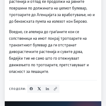
растенија и отпад ќе продолжи на јавните
површини по должината на целиот булевар,
тротоарите до Агенцијата за вработување, но и
до бензиската пумпа на излезот кон Берово.
Воедно, се апелира до граѓаните кои се
сопственици на имот покрај тротоарите на
транзитниот булевар да ги отстранат
диворастечките растенија и сувите дрва,
бидејќи тие не само што го отежнуваат
движењето по тротоарите, претставуваат и
опасност за пешаците.
СПОДЕЛИ: