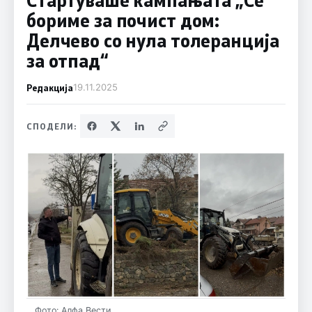
бориме за почист дом:
Делчево со нула толеранција
за отпад“
Редакција
19.11.2025
СПОДЕЛИ:
Фото: Алфа Вести