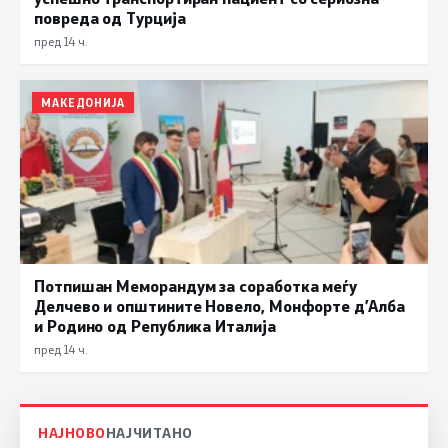
повреда од Турција
пред 14 ч.
МАКЕДОНИЈА
Потпишан Меморандум за соработка меѓу
Делчево и општините Новело, Монфорте д’Алба
и Родино од Република Италија
пред 14 ч.
НАЈНОВО
НАЈЧИТАНО