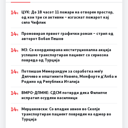
14
ЦУК: До 18 часот 11 пожари на отворен простор,
Ч
од кои три се активни – изгаснат пожарот кај
село Чифлик
14
Промовиран првиот графички роман – стрип од
Ч
авторот Бобан Пешов
14
МЗ: Со координирана институционална акција
Ч
успешно транспортиран пациент со сериозна
повреда од Турција
14
Потпишан Меморандум за соработка меѓу
Ч
Делчево и општините Новело, Монфорте д’Алба и
Родино од Република Италија
14
ВМРО-ДПМНЕ: СДСM потврди дека Филипче
Ч
испратил осудени насилници
14
Мерџановски: Со владин авион во Скопје
Ч
транспортиран пациент повреден на одмор во
Турција