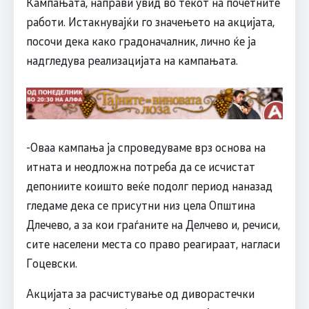
Кампањата, направи увид во текот на почетните
работи. Истакнувајќи го значењето на акцијата,
посочи дека како градоначалник, лично ќе ја
надгледува реализацијата на кампањата.
-Оваа кампања ја спроведуваме врз основа на
итната и неодложна потреба да се исчистат
депониите коишто веќе подолг период наназад
гледаме дека се присутни низ цела Општина
Длечево, а за кои граѓаните на Делчево и, речиси,
сите населени места со право реагираат, нагласи
Гоцевски.
Акцијата за расчистување од диворастечки