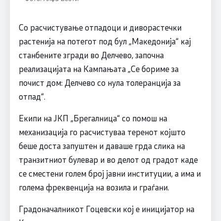
Со расчистување отпадоци и диворастечки
растенија на потегот под бул „Македонија“ кај
станбените згради во Делчево, започна
реализацијата на Кампањата „Се бориме за
почист дом: Делчево со нула толеранција за
отпад“.
Екипи на ЈКП „Брегалница“ со помош на
механизација го расчистуваа теренот којшто
беше доста запуштен и даваше грда слика на
транзитниот булевар и во делот од градот каде
се сместени голем број јавни институции, а има и
голема фреквенција на возила и граѓани.
Градоначалникот Гоцевски кој е иницијатор на