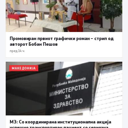
Промовиран првиот графички роман – стрип од
авторот Бобан Пешов
пред 14 ч.
МАКЕДОНИЈА
МЗ: Со координирана институционална акција
успешно транспортиран пациент со сериозна