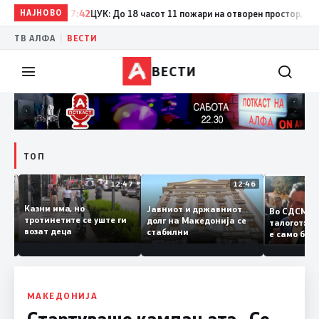
НАЈНОВО
17:42
ЦУК: До 18 часот 11 пожари на отворен простор, од кои 
|
ТВ АЛФА
ВЕСТИ
ВЕСТИ
ТОП
12:50
12:47
12:46
Казни има, но
Јавниот и државниот
Во СДСМ
ии и
тротинетите се уште ги
долг на Македонија се
талогот
возат деца
стабилни
е само 
ието
копија д
Заев
МАКЕДОНИЈА
Стартуваше кампањата „Се