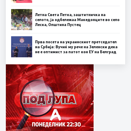
Летна Света Петка, заштитничка на
селото, ја одбележаа Македонците во село
Леска, Општина Пустец
Прва посета на украинскиот претседател
на Србија: Вучиќ му рече на Зеленски дека
не е оптимист за патот кон ЕУ на Белград