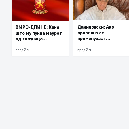
Даниловски: Ако
ВМРО-ДПМНЕ: Како
правилно се
што му пукна меурот
применуваат
од сапуница
методите на заштита,
„мигранти за пари“,
може да се
така на талогот на
пред 2 ч.
пред 2 ч.
минимизира ризикот
СДСМ му пука и
од западнонилска
најновата хистерија –
треска
прифаќање на
француски предлог