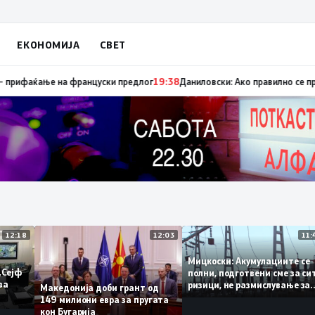
ЕКОНОМИЈА
СВЕТ
 сапуница „мигранти за пари“, така на талогот на СДСМ му пука и најно
12:18
12:03
Мицкоски: Акумулациите 
од „Сејф
полни, подготвени сме за 
гу за
ризици, не размислување 
Македонија доби грант од
поскапување на струјата
149 милиони евра за пругата
кон Бугарија