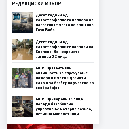
РЕДАКЦИСКИ ИЗБОР
Десет години од
катастрофалната поплава во
населените места во општина
Гази Баба
Десет години од
катастрофалните поплави во
Скопско: Во невремето
загинаа 22 лица
МВР: Превентивни
активности за спречување
пожари и имотни деликти,
како и за безбедно учество во
сообраќајот
МВР: Приведени 15 лица
поради безобѕирно
управување моторно возило,
петмина малолетници