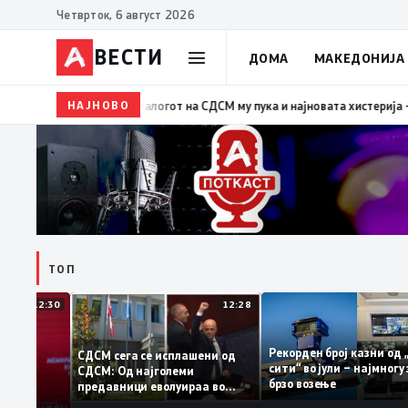
Четврток, 6 август 2026
ВЕСТИ
ДОМА
МАКЕДОНИЈА
НАЈНОВО
19:39
ВМРО-ДПМНЕ: Како што му пукна меурот од
ТОП
12:30
12:28
Рекорден број казни 
СДСМ сега се исплашени од
сити“ во јули – најмно
СДСМ: Од најголеми
оците на
брзо возење
предавници еволуираа во
антираат
најголеми патриоти