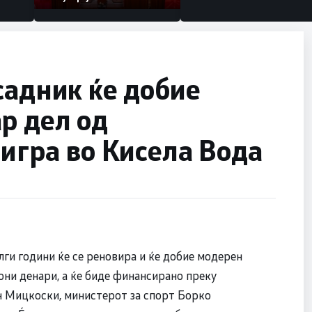
садник ќе добие
р дел од
 игра во Кисела Вода
лги години ќе се реновира и ќе добие модерен
они денари, а ќе биде финансирано преку
н Мицкоски, министерот за спорт Борко