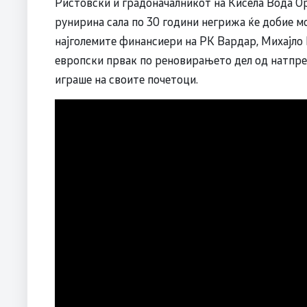
Ристовски и градоначалникот на Кисела Вода Ор
рунирина сала по 30 години негрижа ќе добие м
најголемите финансиери на РК Вардар, Михајло
европски првак по реновирањето дел од натпрева
играше на своите почетоци.