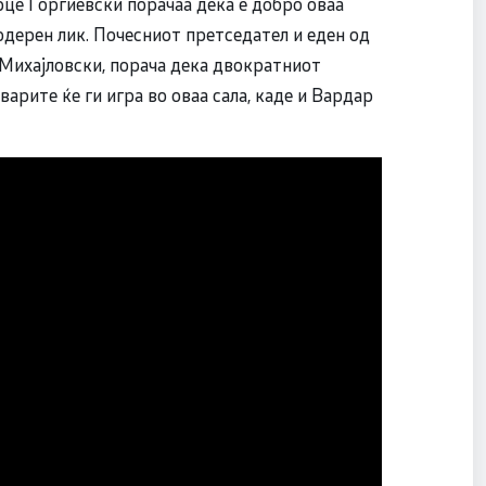
це Ѓоргиевски порачаа дека е добро оваа
одерен лик. Почесниот претседател и еден од
 Михајловски, порача дека двократниот
рите ќе ги игра во оваа сала, каде и Вардар