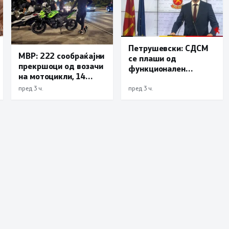
Петрушевски: СДСМ
МВР: 222 сообраќајни
се плаши од
прекршоци од возачи
функционален
на мотоцикли, 14
систем, „Безбеден
лишени поради
град“ е доказ дека
пред 3 ч.
пред 3 ч.
безобѕирно возење
институциите
функционираат