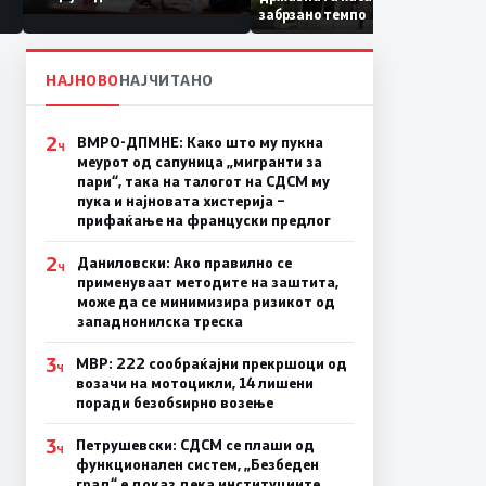
Коридор 8, Македонија
забрзано темпо
станува раскрсница на
Балканот
НАЈНОВО
НАЈЧИТАНО
2
ВМРО-ДПМНЕ: Како што му пукна
Ч
меурот од сапуница „мигранти за
пари“, така на талогот на СДСМ му
пука и најновата хистерија –
прифаќање на француски предлог
2
Даниловски: Ако правилно се
Ч
применуваат методите на заштита,
може да се минимизира ризикот од
западнонилска треска
3
МВР: 222 сообраќајни прекршоци од
Ч
возачи на мотоцикли, 14 лишени
поради безобѕирно возење
3
Петрушевски: СДСМ се плаши од
Ч
функционален систем, „Безбеден
град“ е доказ дека институциите