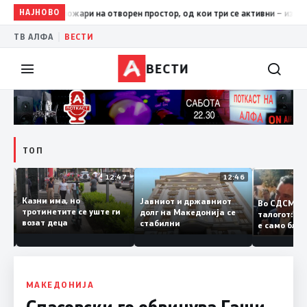
НАЈНОВО
17:42
ЦУК: До 18 часот 11 пожари на отворен простор, од кои
|
ТВ АЛФА
ВЕСТИ
ВЕСТИ
ТОП
12:50
12:47
12:46
Казни има, но
Јавниот и државниот
Во СДСМ
ии и
тротинетите се уште ги
долг на Македонија се
талогот:
возат деца
стабилни
е само б
ето
копија д
Заев
МАКЕДОНИЈА
Спасовски го обвинува Гаши