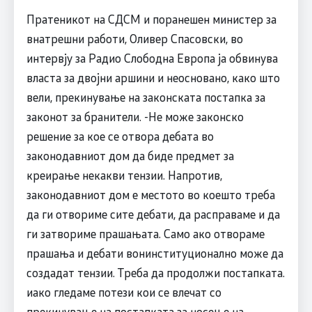
Пратеникот на СДСМ и поранешен министер за
внатрешни работи, Оливер Спасовски, во
интервју за Радио Слободна Европа ја обвинува
власта за двојни аршини и неосновано, како што
вели, прекинување на законската постапка за
законот за бранители. -Не може законско
решение за кое се отвора дебата во
законодавниот дом да биде предмет за
креирање некакви тензии. Напротив,
законодавниот дом е местото во коешто треба
да ги отвориме сите дебати, да расправаме и да
ги затвориме прашањата. Само ако отвораме
прашања и дебати вонинституционално може да
создадат тензии. Треба да продолжи постапката.
иако гледаме потези кои се влечат со
прекинување на постапката за носење на