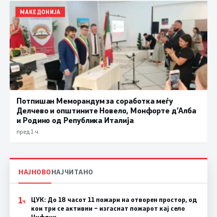
МАКЕДОНИЈА
Потпишан Меморандум за соработка меѓу
Делчево и општините Новело, Монфорте д’Алба
и Родино од Република Италија
пред 1 ч.
НАЈНОВО
НАЈЧИТАНО
1
ЦУК: До 18 часот 11 пожари на отворен простор, од
Ч
кои три се активни – изгаснат пожарот кај село