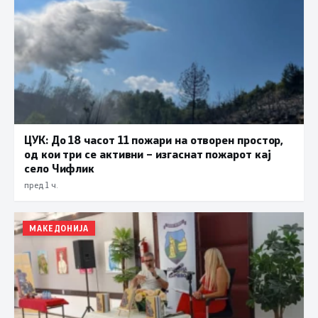
ЦУК: До 18 часот 11 пожари на отворен простор,
од кои три се активни – изгаснат пожарот кај
село Чифлик
пред 1 ч.
МАКЕДОНИЈА