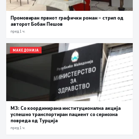
Промовиран првиот графички роман – стрип од
авторот Бобан Пешов
пред 1 ч.
МАКЕДОНИЈА
МЗ: Со координирана институционална акција
успешно транспортиран пациент со сериозна
повреда од Турција
пред 1 ч.