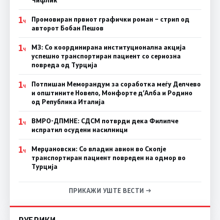
Чифлик
1
Промовиран првиот графички роман – стрип од
Ч
авторот Бобан Пешов
1
МЗ: Со координирана институционална акција
Ч
успешно транспортиран пациент со сериозна
повреда од Турција
1
Потпишан Меморандум за соработка меѓу Делчево
Ч
и општините Новело, Монфорте д’Алба и Родино
од Република Италија
1
ВМРО-ДПМНЕ: СДСM потврди дека Филипче
Ч
испратил осудени насилници
1
Мерџановски: Со владин авион во Скопје
Ч
транспортиран пациент повреден на одмор во
Турција
ПРИКАЖИ УШТЕ ВЕСТИ →
РУБРИКИ