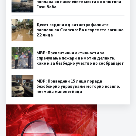
поплава во населените места во општина
Гази Баба
Десет години од катастрофалните
поплави во Скопско: Во невремето загинаа
22 лица
МВР: Превентивни активности за
спречување пожари и имотни деликти,
како и за безбедно учество во сообраќајот
МВР: Приведени 15 лица поради
безобѕирно управување моторно возило,
петмина малолетници