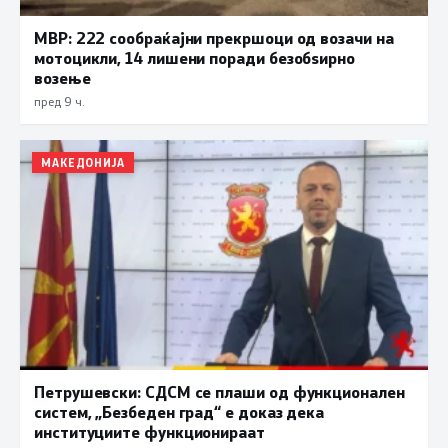
МВР: 222 сообраќајни прекршоци од возачи на
мотоцикли, 14 лишени поради безобѕирно
возење
пред 9 ч.
МАКЕДОНИЈА
Петрушевски: СДСМ се плаши од функционален
систем, „Безбеден град“ е доказ дека
институциите функционираат