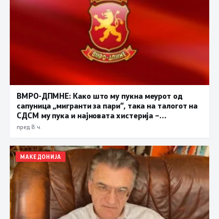
ВМРО-ДПМНЕ: Како што му пукна меурот од
сапуница „мигранти за пари“, така на талогот на
СДСМ му пука и најновата хистерија –
прифаќање на француски предлог
пред 8 ч.
МАКЕДОНИЈА