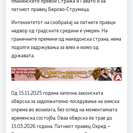
планинските превои Стража и Ѓавато и на
патниот правец Берово-Струмица.
Интензитетот на сообраќај на патните правци
надвор од градските средини е умерен. На
граничните премини од македонска страна, нема
подолги задржувања за влез и излез од
државата.
Од 15.11.2025 година започна законската
обврска за задолжително поседување на зимска
опрема во возилата, без оглед на моменталната
временска состојба. Оваа обврска ќе трае до
15.03.2026 година. Патниот правец Охрид –