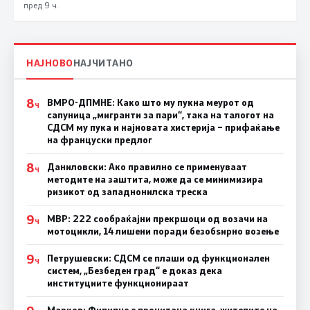
пред 9 ч.
НАЈНОВО
НАЈЧИТАНО
8
ВМРО-ДПМНЕ: Како што му пукна меурот од
Ч
сапуница „мигранти за пари“, така на талогот на
СДСМ му пука и најновата хистерија – прифаќање
на француски предлог
8
Даниловски: Ако правилно се применуваат
Ч
методите на заштита, може да се минимизира
ризикот од западнонилска треска
9
МВР: 222 сообраќајни прекршоци од возачи на
Ч
мотоцикли, 14 лишени поради безобѕирно возење
9
Петрушевски: СДСМ се плаши од функционален
Ч
систем, „Безбеден град“ е доказ дека
институциите функционираат