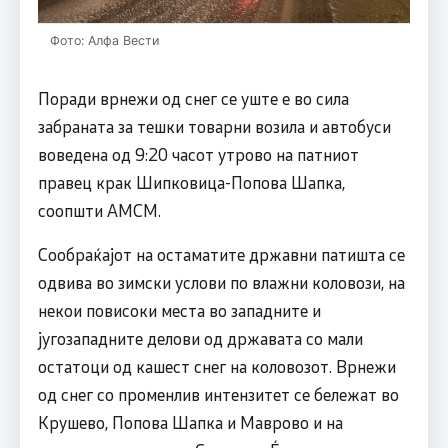
Фото: Алфа Вести
Поради врнежи од снег се уште е во сила
забраната за тешки товарни возила и автобуси
воведена од 9:20 часот утрово на патниот
правец крак Шипковица-Попова Шапка,
соопшти АМСМ.
Сообраќајот на остаматите државни патишта се
одвива во зимски услови по влажни коловози, на
некои повисоки места во западните и
југозападните делови од државата со мали
остатоци од кашест снег на коловозот. Врнежи
од снег со променлив интензитет се бележат во
Крушево, Попова Шапка и Маврово и на