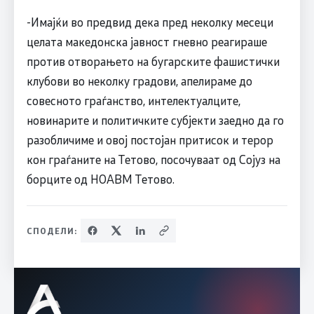
-Имајќи во предвид дека пред неколку месеци
целата македонска јавност гневно реагираше
против отворањето на бугарските фашистички
клубови во неколку градови, апелираме до
совесното граѓанство, интелектуалците,
новинарите и политичките субјекти заедно да го
разобличиме и овој постојан притисок и терор
кон граѓаните на Тетово, посочуваат од Сојуз на
борците од НОАВМ Тетово.
СПОДЕЛИ: