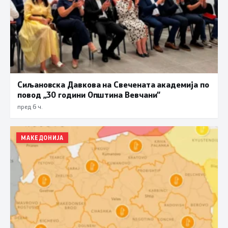
Сиљановска Давкова на Свечената академија по
повод „30 години Општина Вевчани“
пред 6 ч.
МАКЕДОНИЈА