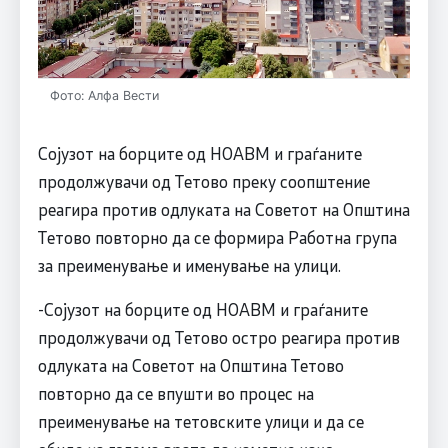
Фото: Алфа Вести
Сојузот на борците од НОАВМ и граѓаните
продолжувачи од Тетово преку соопштение
реагира против одлуката на Советот на Општина
Тетово повторно да се формира Работна група
за преименување и именување на улици.
-Сојузот на борците од НОАВМ и граѓаните
продолжувачи од Тетово остро реагира против
одлуката на Советот на Општина Тетово
повторно да се впушти во процес на
преименување на тетовските улици и да се