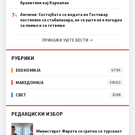
бранители кај Карпалак
7
Ангелов: Состојбата со водата во Гостивар
Ч
постепено се стабилизира, но се уште не е погодна
за пиење и за готвење
ПРИКАЖИ УШТЕ ВЕСТИ →
РУБРИКИ
ЕКОНОМИЈА
4794
МАКЕДОНИЈА
39162
СВЕТ
2198
РЕДАКЦИСКИ ИЗБОР
Министерот Ферати се сретна со турскиот