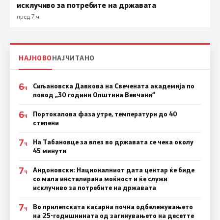
исклучиво за потребите на државата
пред 7 ч.
НАЈНОВО
НАЈЧИТАНО
6
Сиљановска Давкова на Свечената академија по
Ч
повод „30 години Општина Вевчани“
6
Портокалова фаза утре, температури до 40
Ч
степени
7
На Табановце за влез во државата се чека околу
Ч
45 минути
7
Андоновски: Националниот дата центар ќе биде
Ч
со мала инсталирана моќност и ќе служи
исклучиво за потребите на државата
7
Во прилепската касарна почна одбележувањето
Ч
на 25-годишнината од загинувањето на десетте