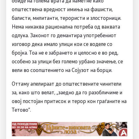
обиде на голема врата да наметне како
општествена вредност имиња на фашисти,
балисти, милитанти, терористи и злосторници.
Нема никаква рационална потреба од ваквата
одлука. Законот го демантира употребениот
изговор дека имало улици кои се воделе со
бројка. Тоа не е забрането и целосно е во ред,
особено за улици без големо урбано значење, се
вели во соопштението на Сојузот на борци.
Оттаму апелираат до општествените чинители
за, како што велат, „заедно да го разобличиме и
овој постојан притисок и терор кон граѓаните на
Тетово“.