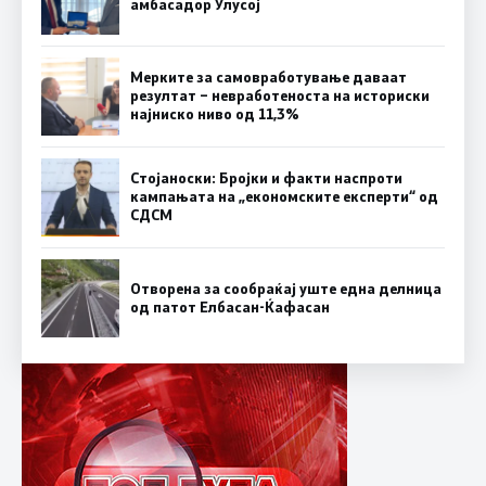
амбасадор Улусој
Мерките за самовработување даваат
резултат – невработеноста на историски
најниско ниво од 11,3%
Стојаноски: Бројки и факти наспроти
кампањата на „економските експерти“ од
СДСM
Отворена за сообраќај уште една делница
од патот Елбасан-Ќафасан