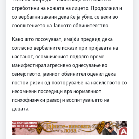
огреботини на кожата на лицето. Продолжил и
со вербални закани дека ќе ја убие, се вели во
соопштението на Јавното обвинителство.
Како што посочуваат, имајќи предвид дека
согласно вербалните искази при пријавата на
настанот, осомничениот подолго време
манифестирал агресивно однесување во
семејството, јавниот обвинител оценил дека
постои ризик од повторување на насилството со
несомнени последици врз нормалниот
психофизички развој и воспитувањето на
децата.