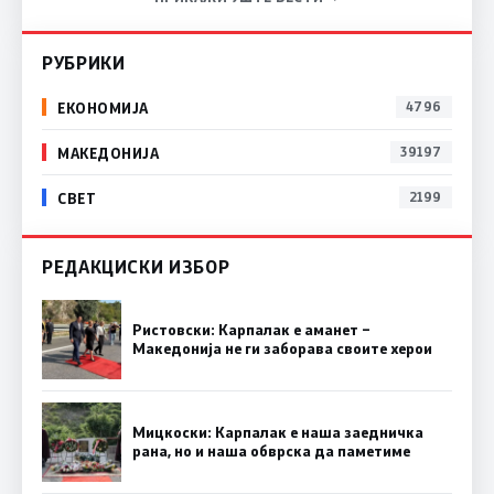
РУБРИКИ
ЕКОНОМИЈА
4796
МАКЕДОНИЈА
39197
СВЕТ
2199
РЕДАКЦИСКИ ИЗБОР
Ристовски: Карпалак е аманет –
Македонија не ги заборава своите херои
Мицкоски: Карпалак е наша заедничка
рана, но и наша обврска да паметиме