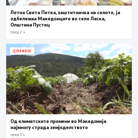
Летна Света Петка, заштитничка на селото, ја
одбележаа Македонците во село Леска,
Општина Пустец
пред 2 ч.
ПРИЛОГ
Од климатските промени во Македонија
најмногу страда земјоделството
пред 3 ч.