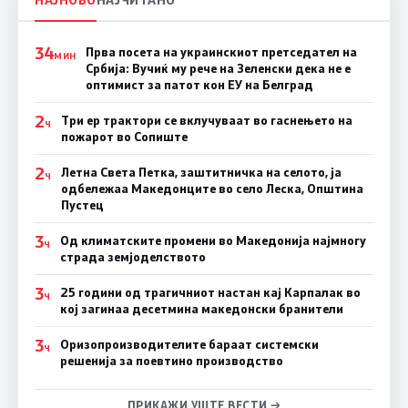
34
Прва посета на украинскиот претседател на
МИН
Србија: Вучиќ му рече на Зеленски дека не е
оптимист за патот кон ЕУ на Белград
2
Три ер трактори се вклучуваат во гаснењето на
Ч
пожарот во Сопиште
2
Летна Света Петка, заштитничка на селото, ја
Ч
одбележаа Македонците во село Леска, Општина
Пустец
3
Од климатските промени во Македонија најмногу
Ч
страда земјоделството
3
25 години од трагичниот настан кај Карпалак во
Ч
кој загинаа десетмина македонски бранители
3
Оризопроизводителите бараат системски
Ч
решенија за поевтино производство
ПРИКАЖИ УШТЕ ВЕСТИ →