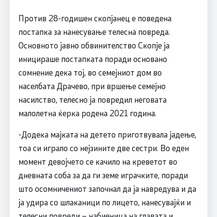
Против 28-годишен скопјанец е поведена
постапка за нанесување телесна повреда.
Основното јавно обвинителство Скопје ја
иницираше постапката поради основано
сомнение дека тој, во семејниот дом во
населбата Драчево, при вршење семејно
насилство, телесно ја повредил неговата
малолетна ќерка родена 2021 година.
-Додека мајката на детето приготвувала јадење,
тоа си играло со нејзините две сестри. Во еден
момент девојчето се качило на креветот во
дневната соба за да ги земе играчките, поради
што осомничениот започнал да ја навредува и да
ја удира со шлаканици по лицето, нанесувајќи и
телесни повреди – набиеница на главата и