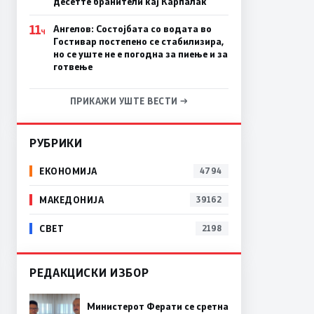
десетте бранители кај Карпалак
11
Ангелов: Состојбата со водата во
Ч
Гостивар постепено се стабилизира,
но се уште не е погодна за пиење и за
готвење
ПРИКАЖИ УШТЕ ВЕСТИ →
РУБРИКИ
ЕКОНОМИЈА
4794
МАКЕДОНИЈА
39162
СВЕТ
2198
РЕДАКЦИСКИ ИЗБОР
Министерот Ферати се сретна