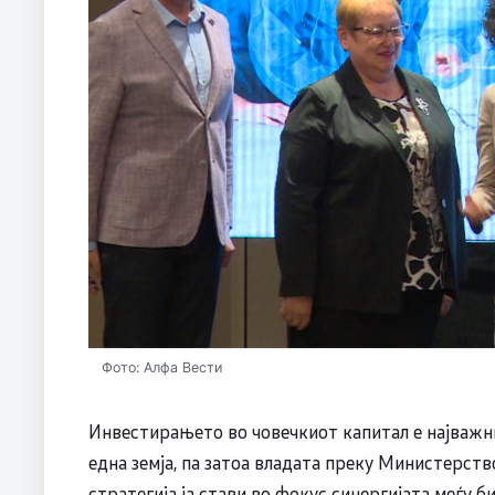
Фото: Алфа Вести
Инвестирањето во човечкиот капитал е најважн
една земја, па затоа владата преку Министерств
стратегија ја стави во фокус синергијата меѓу б