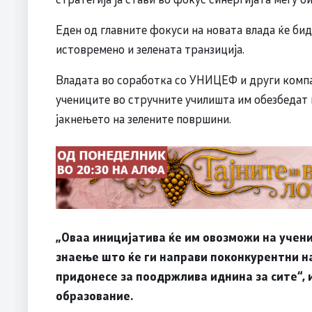
Еден од главните фокуси на новата влада ќе би
истовремено и зелената транзиција.
Владата во соработка со УНИЦЕФ и други компа
учениците во стручните училишта им обезбедат
јакнењето на зелените површини.
„Оваа иницијатива ќе им овозможи на учен
знаење што ќе ги направи поконкурентни на
придонесе за поодржлива иднина за сите“, 
образование.