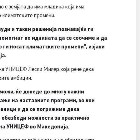
 е земјата да има младина која има
о климатските промени.
уди и такви решенија познавајќи ги
помогнат во иднината да се соочиме и да
о ги носат климатските промени“, изјави
ја.
 на УНИЦЕФ Лесли Милер која рече дека
ките амбиции.
можи, ќе доведе до многу важни
ање на наставните програми, во кои
ченици и да се погрижиме дека
а обезбеди можности за практично
 на УНИЦЕФ во Македонија
.
тнерство за зајакнување на образовните