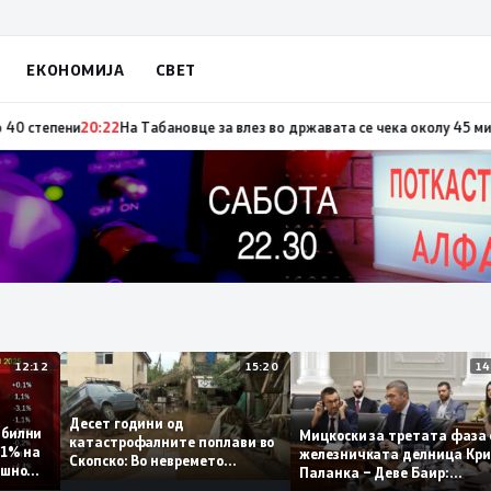
ЕКОНОМИЈА
СВЕТ
о повод „30 години Општина Вевчани“
20:23
Портокалова фаза утре, тем
12:12
15:20
Десет години од
 стабилни
Мицкоски за третата ф
катастрофалните поплави во
мо 0,1% на
железничката делница
Скопско: Во невремето
 годишно
Паланка – Деве Баир:
загинаа 22 лица
Проектот нема да завр