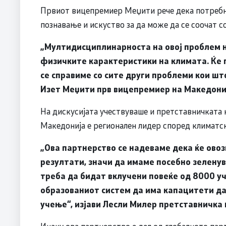
Првиот вицепремиер Меџити рече дека потребно
познавање и искуство за да може да се соочат с
„Мултидисциплинарноста на овој проблем н
физичките карактеристики на климата. Ќе 
се справиме со сите други проблеми кои шт
Изет Меџити прв вицепремиер на Македони
На дискусијата учествуваше и претставничката
Македонија е регионален лидер според климатс
„Ова партнерство се надеваме дека ќе овоз
резултати, значи да имаме посебно зеленув
треба да бидат вклучени повеќе од 8000 у
образованиот систем да има капацитети д
учење“, изјави Лесли Милер претставничка
Инаку ова партнерство е дел од глобалното пар