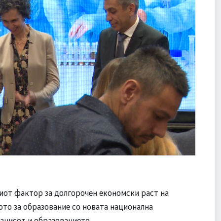
иот фактор за долгорочен економски раст на
ото за образование со новата национална
изнисот и образованието.