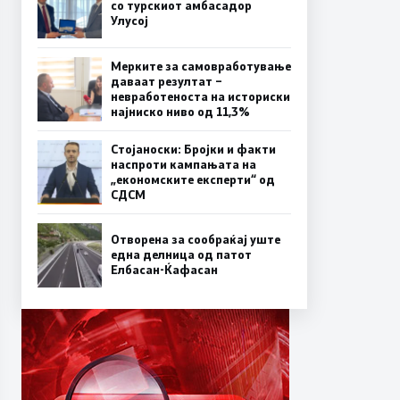
со турскиот амбасадор
Улусој
Мерките за самовработување
даваат резултат –
невработеноста на историски
најниско ниво од 11,3%
Стојаноски: Бројки и факти
наспроти кампањата на
„економските експерти“ од
СДСM
Отворена за сообраќај уште
една делница од патот
Елбасан-Ќафасан