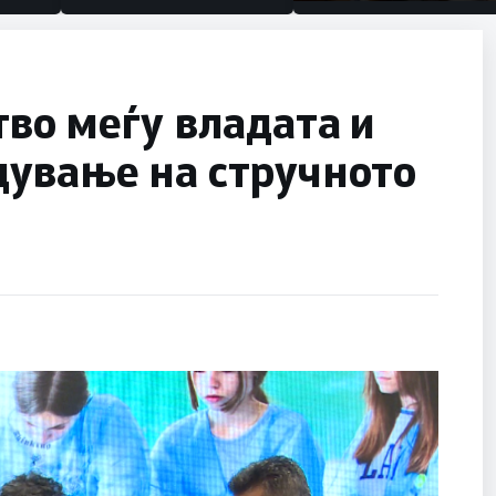
половина тунел во слеп
улица, сега имаме цели
во меѓу владата и
ување на стручното