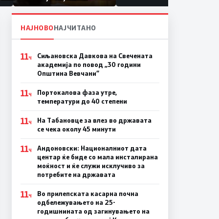
првачиња помалку
а
на
НАЈНОВО
НАЈЧИТАНО
11
Сиљановска Давкова на Свечената
Ч
академија по повод „30 години
Општина Вевчани“
11
Портокалова фаза утре,
Ч
температури до 40 степени
11
На Табановце за влез во државата
Ч
се чека околу 45 минути
11
Андоновски: Националниот дата
Ч
центар ќе биде со мала инсталирана
моќност и ќе служи исклучиво за
потребите на државата
11
Во прилепската касарна почна
Ч
одбележувањето на 25-
годишнината од загинувањето на