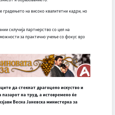
де градењето на високо квалитетни кадри, но
нии склучија партнерство со цел на
 можности за практично учење со фокус врз
иците да стекнат драгоцено искуство и
 пазарот на труд, а истовремено ќе
изјави Весна Јаневска министерка за