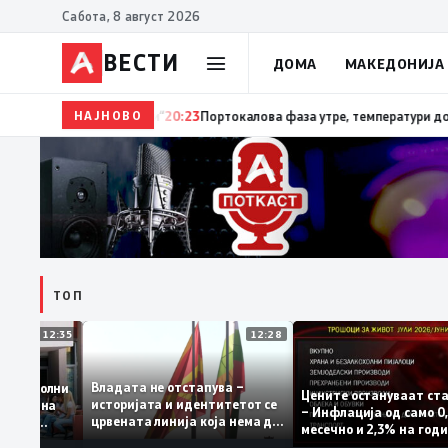
Сабота, 8 август 2026
ВЕСТИ
ДОМА
МАКЕДОНИЈА
НАЈНОВО
20:24
Сиљановска Давкова на Свечената академија п
ТОП
12:35
12:28
Владата не отстапува –
е се задоволни
Цените остануваат
историјата и идентитетот се
 учениците на
– Инфлација од са
црвената линија која нема да
државната
месечно и 2,3% на
се погази
ниво