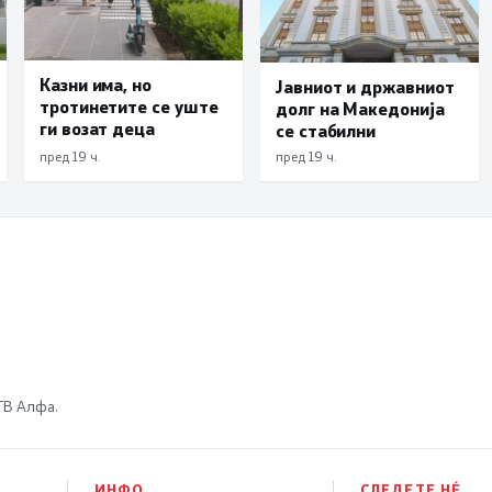
Казни има, но
Јавниот и државниот
тротинетите се уште
долг на Македонија
ги возат деца
се стабилни
пред 19 ч.
пред 19 ч.
 ТВ Алфа.
ИНФО
СЛЕДЕТЕ НÉ