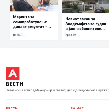
Мерките за
Новиот закон за
самовработување
Академијата за судии
даваат резултат –
и јавни обвинители
невработеноста на
наскоро во
пред 14 ч.
пред 19 ч.
историски најниско
Собранието
ниво од 11,3%
ВЕСТИ
Независни вести од Македонија и светот, дел од медиумската мрежа
ВЕСТИ
ЗА НАС