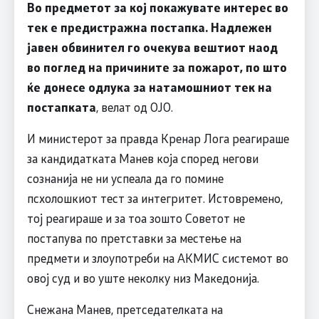
Во предметот за кој покажувате интерес во
тек е предистражна постапка. Надлежен
јавен обвинител го очекува вештиот наод
во поглед на причините за пожарот, по што
ќе донесе одлука за натамошниот тек на
постапката
, велат од ОЈО.
И министерот за правда Кренар Лога реагираше
за кандидатката Манев која според негови
сознанија не ни успеала да го помине
псхолошкиот тест за интегритет. Истовремено,
тој реагираше и за тоа зошто Советот не
постапува по претставки за местење на
предмети и злоупотреби на АКМИС системот во
овој суд и во уште неколку низ Македонија.
Снежана Манев, претседателката на