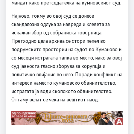
мандат како претседателка на кумновскиот суд.
Најново, токму во овој суд се донесе
скандалозна одлука за навреда и клевета за
искажан збор од собраниска говорница.
Претходно цела архива се стори пепел во
подрумските простории на судот во Куманово и
со месеци истрагата тапка во место, иако за овој
суд јавноста гласно зборува за корупцја и
политичко влијание во него. Поради конфликт на
интереси наместо кумановско обвинителство,
истрагата ја води скопското обвинителство.
Оттаму велат се чека на вештиот наод.