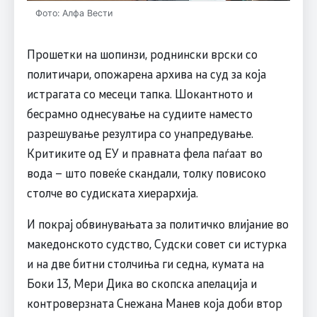
Фото: Алфа Вести
Прошетки на шопинзи, роднински врски со
политичари, опожарена архива на суд за која
истрагата со месеци тапка. Шокантното и
бесрамно однесување на судиите наместо
разрешување резултира со унапредување.
Критиките од ЕУ и правната фела паѓаат во
вода – што повеќе скандали, толку повисоко
столче во судиската хиерархија.
И покрај обвинувањата за политичко влијание во
македонското судство, Судски совет си истурка
и на две битни столчиња ги седна, кумата на
Боки 13, Мери Дика во скопска апелација и
контроверзната Снежана Манев која доби втор