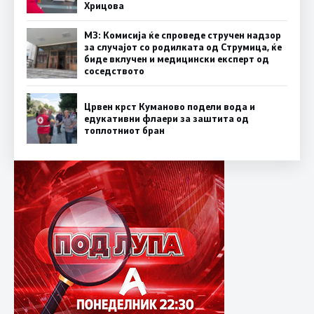
Хрицова
МЗ: Комисија ќе спроведе стручен надзор
за случајот со родилката од Струмица, ќе
биде вклучен и медицински експерт од
соседството
Црвен крст Куманово подели вода и
едукативни флаери за заштита од
топлотниот бран