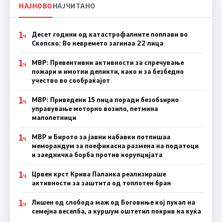
НАЈНОВО
НАЈЧИТАНО
1
Десет години од катастрофалните поплави во
Ч
Скопско: Во невремето загинаа 22 лица
1
МВР: Превентивни активности за спречување
Ч
пожари и имотни деликти, како и за безбедно
учество во сообраќајот
1
МВР: Приведени 15 лица поради безобѕирно
Ч
управување моторно возило, петмина
малолетници
1
МВР и Бирото за јавни набавки потпишаа
Ч
меморандум за поефикасна размена на податоци
и заедничка борба против корупцијата
1
Црвен крст Крива Паланка реализираше
Ч
активности за заштита од топлотен бран
1
Лишен од слобода маж од Боговиње кој пукал на
Ч
семејна веселба, а куршум оштетил покрив на куќа