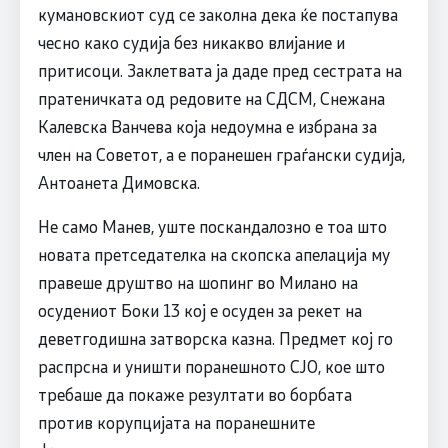
кумановскиот суд се заколна дека ќе постапува
чесно како судија без никакво влијание и
притисоци. Заклетвата ја даде пред сестрата на
пратеничката од редовите на СДСМ, Снежана
Калевска Ванчева која недоумна е избрана за
член на Советот, а е поранешен граѓански судија,
Антоанета Димовска.
Не само Манев, уште поскандалозно е тоа што
новата претседателка на скопска апелација му
правеше друштво на шопинг во Милано на
осудениот Боки 13 кој е осуден за рекет на
деветгодишна затворска казна. Предмет кој го
распрсна и уништи поранешното СЈО, кое што
требаше да покаже резултати во борбата
против корупцијата на поранешните