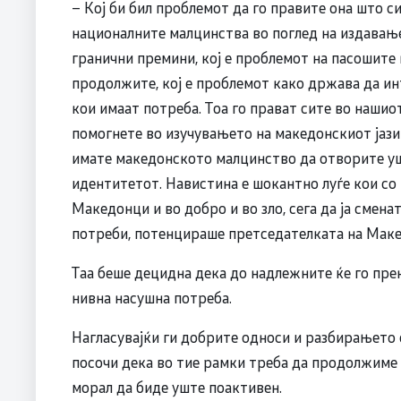
– Кој би бил проблемот да го правите она што с
националните малцинства во поглед на издавање
гранични премини, кој е проблемот на пасошите 
продолжите, кој е проблемот како држава да и
кои имаат потреба. Тоа го прават сите во нашиот
помогнете во изучувањето на македонскиот јази
имате македонското малцинство да отворите ушт
идентитетот. Навистина е шокантно луѓе кои со
Македонци и во добро и во зло, сега да ја смен
потреби, потенцираше претседателката на Маке
Таа беше децидна дека до надлежните ќе го прене
нивна насушна потреба.
Нагласувајќи ги добрите односи и разбирањето 
посочи дека во тие рамки треба да продолжиме 
морал да биде уште поактивен.