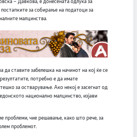
вска – Давкова, е донесената одлука за
 постапките за собирање на податоци за
налните малцинства.
а да ставите забелешка на начинот на кој ќе се
резултатите, потребно е да имате
тешко за остварување. Ако некој е засегнат од
кедонското национално малцинство, изјави
ие проблеми, чие решавање, како што рече, за
голем проблемот.