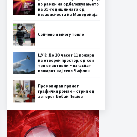
во рамки на одбележувањето
на 35-годишнината од
независноста на Македонија
Сончево и многу топло
ЦУК: До 18 часот 11 пожари
на отворен простор, од кои
три се активни – изгаснат
пожарот кај село Чифлик
Промовиран првиот
графички роман – стрип од
авторот Бобан Пешов