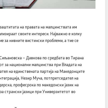
 заштитата на правата на малцинствата им
лизираат своите интереси. Најважно е колку
ме за нивните вистински проблеми, а тие се
 Сиљановска – Давкова по средбата во Тирана
от за национални малцинства при Владата на
ател на единствената партија на Македонците
нтеграција, Незир Муча, потпретседател на
рска, професрока по македонски јазик на
за странски јазици при Универзитетот во