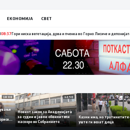
ЕКОНОМИЈА
СВЕТ
брзо ширење на пожари на отворен простор и шумски пожари поради мног
18:06
12:50
аботување
Новиот закон за Академијата
за судии и јавни обвинители
Казни има, но тротинет
 историски
наскоро во Собранието
уште ги возат деца
1,3%