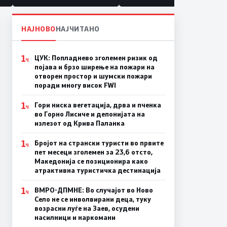
НАЈНОВО
НАЈЧИТАНО
1
ЦУК: Попладнево зголемен ризик од
Ч
појава и брзо ширење на пожари на
отворен простор и шумски пожари
поради многу висок FWI
1
Гори ниска вегетација, дрва и пченка
Ч
во Горно Лисиче и депонијата на
излезот од Крива Паланка
1
Бројот на странски туристи во првите
Ч
пет месеци зголемен за 23,6 отсто,
Македонија се позиционира како
атрактивна туристичка дестинација
1
ВМРО-ДПМНЕ: Во случајот во Ново
Ч
Село не се инволвирани деца, туку
возрасни луѓе на Заев, осудени
насилници и наркомани