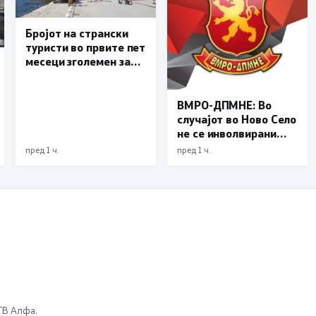
Бројот на странски
туристи во првите пет
месеци зголемен за
23,6 отсто,
Македонија се
позиционира како
ВМРО-ДПМНЕ: Во
атрактивна
случајот во Ново Село
туристичка
не се инволвирани
дестинација
деца, туку возрасни
пред 1 ч.
пред 1 ч.
луѓе на Заев, осудени
насилници и
наркомани
 ТВ Алфа.