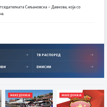
етседателката Сиљановска – Давкова, која со
на.
→
ТВ РАСПОРЕД
→
ОВИ
→
ЕМИСИИ
→
МАКЕДОНИЈА
МАКЕДОНИЈА