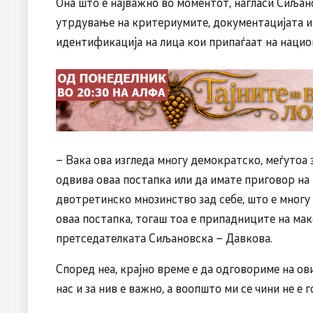
Она што е најважно во моментот, нагласи Сиљано
утрдување на критериумите, документацијата и
идентификација на лица кои припаѓаат на нацио
– Вака ова изгледа многу демократско, меѓутоа з
одвива оваа постапка или да имате приговор на 
двотретинско мнозинство зад себе, што е многу 
оваа постапка, тогаш тоа е припадниците на ма
претседателката Сиљановска – Давкова.
Според неа, крајно време е да одговориме на ов
нас и за нив е важно, а воопшто ми се чини не е 