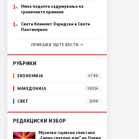
1
Нема подолги задржувања на
Ч
граничните премини
1
Свети Климент Охридски и Свети
Ч
Пантелејмон
ПРИКАЖИ УШТЕ ВЕСТИ →
РУБРИКИ
ЕКОНОМИЈА
4796
МАКЕДОНИЈА
39214
СВЕТ
2199
РЕДАКЦИСКИ ИЗБОР
Музичко-сценски спектакл
„Силно светнал ден“ во Охрид