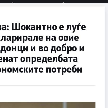
а: Шокантно е луѓе
кларирале на овие
донци и во добро и
сменат определбата
ономските потреби