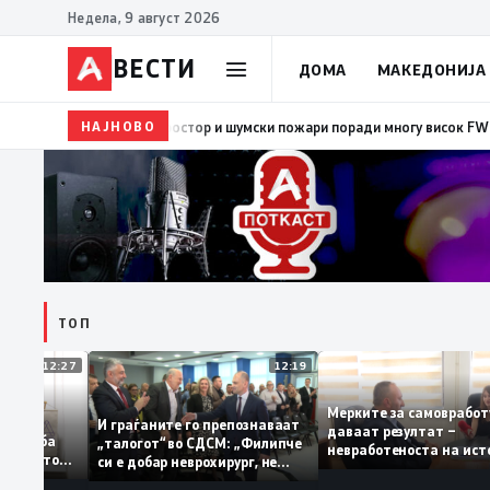
Недела, 9 август 2026
ВЕСТИ
ДОМА
МАКЕДОНИЈА
НАЈНОВО
08:38
ЦУК: Попладнево зголемен ризик од појава и 
ТОП
12:27
12:19
Мерките за самовр
руваат: За
И граѓаните го препознаваат
даваат резултат –
ација треба
„талогот“ во СДСМ: „Филипче
невработеноста на
а домашното
си е добар неврохирург, не
најниско ниво од 1
треба се занимава со