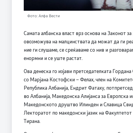
Фото: Алфа Вести
Самата албанска власт врз основа на Законот за
овозможува на малцинствата да можат да ги реа
ние ги слушаме, се среќаваме со нив и разговара
енормни и се уште растат.
Ова денеска го изјави претседателката Гордана
со Марјана Костофски – Фелах, член на Комитет
Република Албанија, Ендрит Фатаху, потпретсед
во Албанија, Македонска Алијанса за Европска и
Македонското друштво Илинден и Славица Свиде
Лекторатот по македонски јазик на Факултетот 
Тирана.