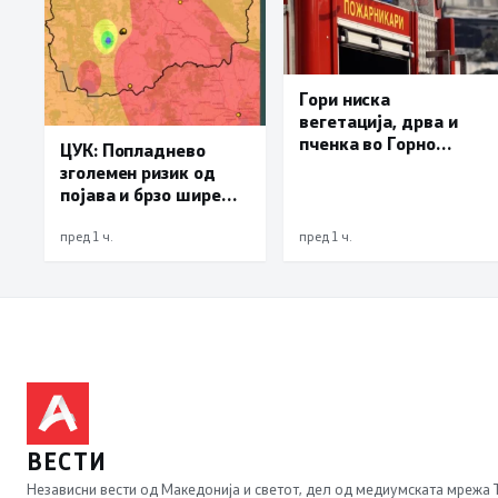
Гори ниска
вегетација, дрва и
пченка во Горно
ЦУК: Попладнево
Лисиче и депонијата
зголемен ризик од
на излезот од Крива
појава и брзо ширење
Паланка
на пожари на отворен
простор и шумски
пред 1 ч.
пред 1 ч.
пожари поради многу
висок FWI
ВЕСТИ
Независни вести од Македонија и светот, дел од медиумската мрежа