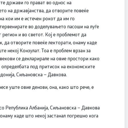
ите држави го прават во однос на
то на државјанства, да отворите повеќе
на кои им е истечен рокот да им го
нтервенирате во доделувањето пасоши на луѓе
 регион и во светот. Кој е проблемот да
к, да отворите повеќе лекторати, онаму каде
е некој Конзулат. Тоа е проблем врзан за
 векови се декларирале на овие простори како
ат определбата под притисок на економските
донија, Сиљановска – Давкова.
се уште овие денови, она, како што рече, е
со Република Албанија, Сиљановска – Давкова
онаму каде што некој застанал погрешно кога