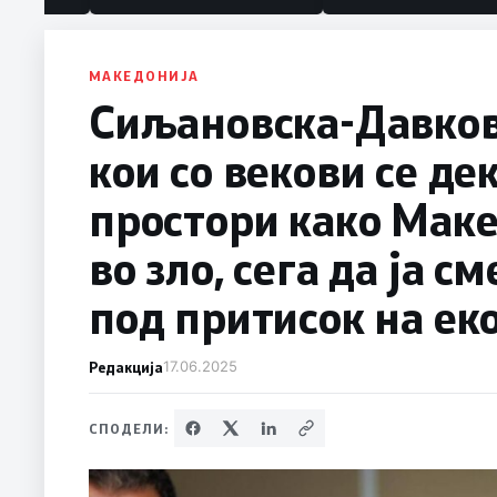
политика“
МАКЕДОНИЈА
Сиљановска-Давков
кои со векови се де
простори како Маке
во зло, сега да ја 
под притисок на ек
Редакција
17.06.2025
СПОДЕЛИ: