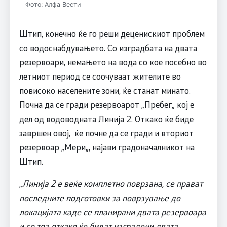
Фото: Алфа Вести
Штип, конечно ќе го реши деценискиот проблем
со водоснабдувањето. Со изградбата на двата
резервоари, немањето на вода со кое посебно во
летниот период се соочуваат жителите во
повисоко населените зони, ќе станат минато.
Почна да се гради резервоарот „Пребег„ кој е
дел од водоводната Линија 2. Откако ќе биде
завршен овој, ќе почне да се гради и вториот
резервоар „Мери„, најави градоначалникот на
Штип.
„
Линија 2 е веќе комплетно поврзана, се прават
последните подготовки за поврзување до
локацијата каде се планирани двата резервоара
и со тоа откако ќе бидат изградени двата