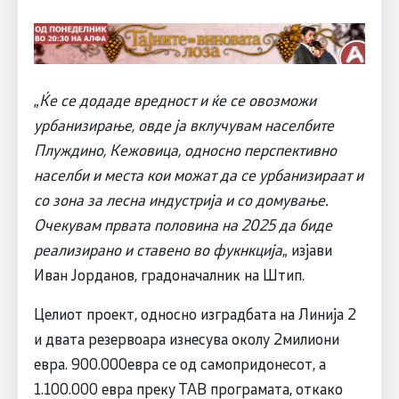
„
Ќе се додаде вредност и ќе се овозможи
урбанизирање, овде ја вклучувам населбите
Плуждино, Кежовица, односно перспективно
населби и места кои можат да се урбанизираат и
со зона за лесна индустрија и со домување.
Очекувам првата половина на 2025 да биде
реализирано и ставено во фукнкција
„ изјави
Иван Јорданов, градоначалник на Штип.
Целиот проект, односно изградбата на Линија 2
и двата резервоара изнесува околу 2милиони
евра. 900.000евра се од самопридонесот, а
1.100.000 евра преку ТАВ програмата, откако