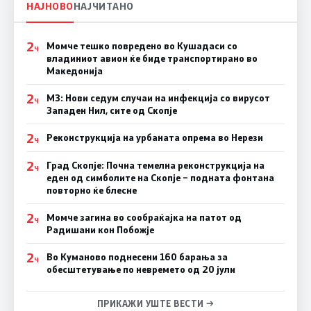
НАЈНОВО
НАЈЧИТАНО
2
Момче тешко повредено во Кушадаси со
Ч
владиниот авион ќе биде транспортирано во
Македонија
2
МЗ: Нови седум случаи на инфекција со вирусот
Ч
Западен Нил, сите од Скопје
2
Реконструкција на урбаната опрема во Нерези
Ч
2
Град Скопје: Почна темелна реконструкција на
Ч
еден од симболите на Скопје – подната фонтана
повторно ќе блесне
2
Момче загина во сообраќајка на патот од
Ч
Радишани кон Побожје
2
Во Куманово поднесени 160 барања за
Ч
обесштетување по невремето од 20 јули
ПРИКАЖИ УШТЕ ВЕСТИ →