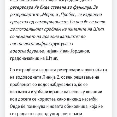
резервоара ќе биде ставена во функција. За
резервоартите „Мери„ и „Пребег„ се издвоени
средства од самопридонесот. Со нив ќе се реши
долгогодишниот проблем на жителите на Штип,
со немањето на доволно капацитет во
постоечката инфраструктура за
водоснабдување
„ изјави Иван Јорданов,
градоначалник на Штип.
Со изградбата на двата резервоари и пуштањата
на водоводната Линија 2, освен решавање на
проблемот со водоснабдувањето, ќе се
овозможи и урбанизирање на неколку локации
кои досега се користеа како викенд населби.
Овде ќе поминува и новата обиколница, која ќе
се гради со пари од унгарскиот заем