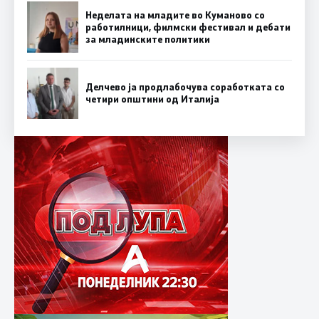
Неделата на младите во Куманово со
работилници, филмски фестивал и дебати
за младинските политики
Делчево ја продлабочува соработката со
четири општини од Италија