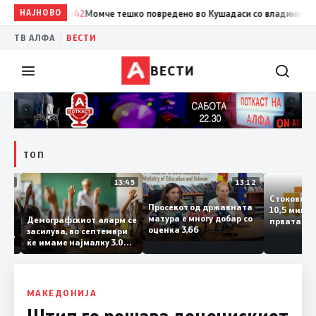
НАЈНОВО
14:42
Момче тешко повредено во Кушадаси со владиниот авион 
|
ТВ АЛФА
ВЕСТИ
ВЕСТИ
ТОП
14:12
13:45
13:12
Стоков
Просекот од државната
10,5 м
ата
матура е многу добар со
Демографскиот аларм се
првата
чката
оценка 3,66
засилува, во септември
година
аланка
ќе имаме најмалку 3.000
го згол
ектот
првачиња помалку
а
о слепа
МАКЕДОНИЈА
Штип го решава деценискиот