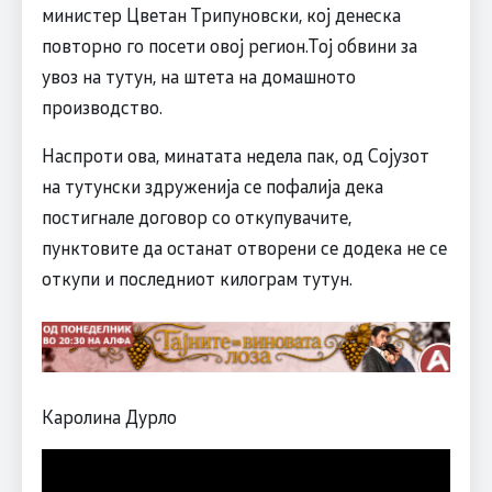
министер Цветан Трипуновски, кој денеска
повторно го посети овој регион.Тој обвини за
увоз на тутун, на штета на домашното
производство.
Наспроти ова, минатата недела пак, од Сојузот
на тутунски здруженија се пофалија дека
постигнале договор со откупувачите,
пунктовите да останат отворени се додека не се
откупи и последниот килограм тутун.
Каролина Дурло