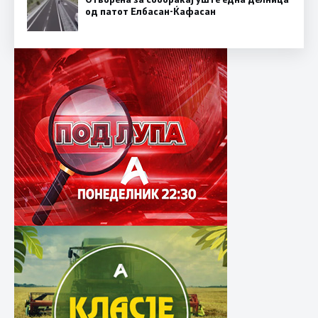
од патот Елбасан-Ќафасан