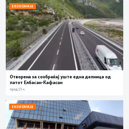
ЕКОНОМИЈА
Отворена за сообраќај уште една делница од
патот Елбасан-Ќафасан
пред 13 ч.
ЕКОНОМИЈА