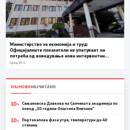
Министерство за економија и труд:
Официјалните показатели не упатуваат на
потреба од воведување нови интервентни
мерки, ценовните движења се стабилни
пред 16 ч.
НАЈНОВО
НАЈЧИТАНО
10
Сиљановска Давкова на Свечената академија по
Ч
повод „30 години Општина Вевчани“
10
Портокалова фаза утре, температури до 40
Ч
степени