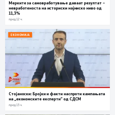
Мерките за самовработување даваат резултат –
невработеноста на историски најниско ниво од
11,3%
пред 12 ч.
ЕКОНОМИЈА
Стојаноски: Бројки и факти наспроти кампањата
на „економските експерти“ од СДСM
пред 13 ч.