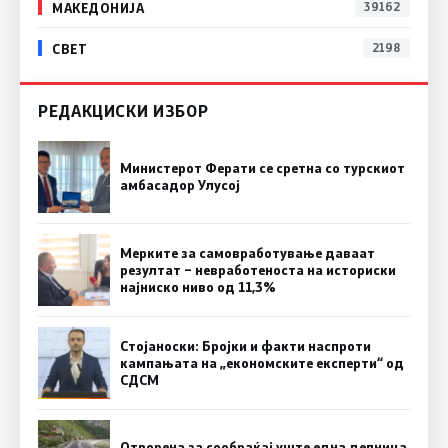
МАКЕДОНИЈА
39162
СВЕТ
2198
РЕДАКЦИСКИ ИЗБОР
Министерот Ферати се сретна со турскиот
амбасадор Улусој
Мерките за самовработување даваат
резултат – невработеноста на историски
најниско ниво од 11,3%
Стојаноски: Бројки и факти наспроти
кампањата на „економските експерти“ од
СДСM
Отворена за сообраќај уште една делница