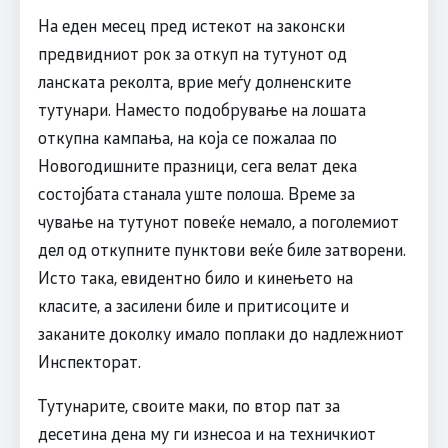
На еден месец пред истекот на законски
предвидниот рок за откуп на тутунот од
ланската реколта, врие меѓу долненските
тутунари. Наместо подобрување на лошата
откупна кампања, на која се пожалаа по
Новогодишните празници, сега велат дека
состојбата станала уште полоша. Време за
чување на тутунот повеќе немало, а поголемиот
дел од откупните пунктови веќе биле затворени.
Исто така, евидентно било и кинењето на
класите, а засилени биле и притисоците и
заканите доколку имало поплаки до надлежниот
Инспекторат.
Тутунарите, своите маки, по втор пат за
десетина дена му ги изнесоа и на техничкиот