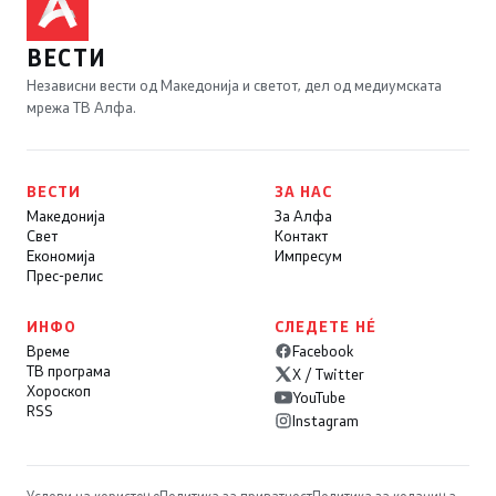
ВЕСТИ
Независни вести од Македонија и светот, дел од медиумската
мрежа ТВ Алфа.
ВЕСТИ
ЗА НАС
Македонија
За Алфа
Свет
Контакт
Економија
Импресум
Прес-релис
ИНФО
СЛЕДЕТЕ НÉ
Време
Facebook
ТВ програма
X / Twitter
Хороскоп
YouTube
RSS
Instagram