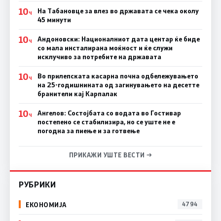
10
На Табановце за влез во државата се чека околу
Ч
45 минути
10
Андоновски: Националниот дата центар ќе биде
Ч
со мала инсталирана моќност и ќе служи
исклучиво за потребите на државата
10
Во прилепската касарна почна одбележувањето
Ч
на 25-годишнината од загинувањето на десетте
бранители кај Карпалак
10
Ангелов: Состојбата со водата во Гостивар
Ч
постепено се стабилизира, но се уште не е
погодна за пиење и за готвење
ПРИКАЖИ УШТЕ ВЕСТИ →
РУБРИКИ
ЕКОНОМИЈА
4794