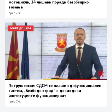
мотоцикли, 14 лишени поради безобѕирно
возење
пред 7 ч.
МАКЕДОНИЈА
Петрушевски: СДСМ се плаши од функционален
систем, „Безбеден град“ е доказ дека
институциите функционираат
пред 7 ч.