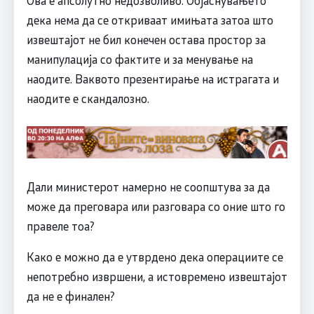
дека нема да се откриваат имињата затоа што
извештајот не бил конечен остава простор за
манипулација со фактите и за менување на
наодите. Ваквото презентирање на истрагата и
наодите е скандалозно.
Дали министерот намерно не соопштува за да
може да преговара или разговара со оние што го
правеле тоа?
Како е можно да е утврдено дека операциите се
непотребно извршени, а истовремено извештајот
да не е финален?