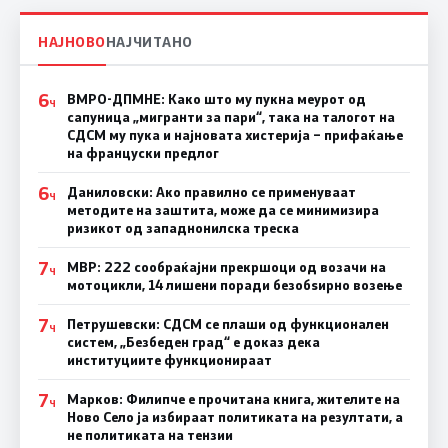
НАЈНОВО
НАЈЧИТАНО
6
ВМРО-ДПМНЕ: Како што му пукна меурот од
Ч
сапуница „мигранти за пари“, така на талогот на
СДСМ му пука и најновата хистерија – прифаќање
на француски предлог
6
Даниловски: Ако правилно се применуваат
Ч
методите на заштита, може да се минимизира
ризикот од западнонилска треска
7
МВР: 222 сообраќајни прекршоци од возачи на
Ч
мотоцикли, 14 лишени поради безобѕирно возење
7
Петрушевски: СДСМ се плаши од функционален
Ч
систем, „Безбеден град“ е доказ дека
институциите функционираат
7
Марков: Филипче е прочитана книга, жителите на
Ч
Ново Село ја избираат политиката на резултати, а
не политиката на тензии