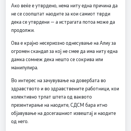
Ако веќе е утврдено, нема ниту една причина да
не се соопштат наодите за кои самиот тврди
дека се утврдени — а истрагата потоа може да
продолжи.
Ова е крајно несериозно однесување на Алиу за
огромен скандал за кој не смее да има ниту една
дамка сомнеж дека нешто се сокрива или
манипулира.
Во интерес на зачувување на довербата во
здравството и во здравствените работници, кои
колективно трпат штета од ваквото
презентирање на наодите, СДСМ бара итно
објавување на досегашниот извештај и наодите
од него.