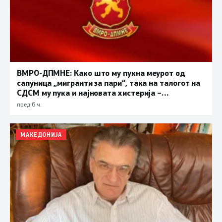
ВМРО-ДПМНЕ: Како што му пукна меурот од
сапуница „мигранти за пари“, така на талогот на
СДСМ му пука и најновата хистерија –
прифаќање на француски предлог
пред 6 ч.
МАКЕДОНИЈА