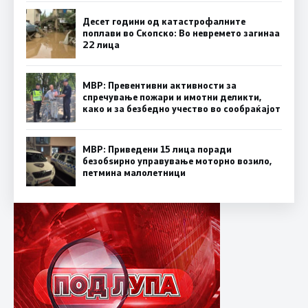
Десет години од катастрофалните
поплави во Скопско: Во невремето загинаа
22 лица
МВР: Превентивни активности за
спречување пожари и имотни деликти,
како и за безбедно учество во сообраќајот
МВР: Приведени 15 лица поради
безобѕирно управување моторно возило,
петмина малолетници