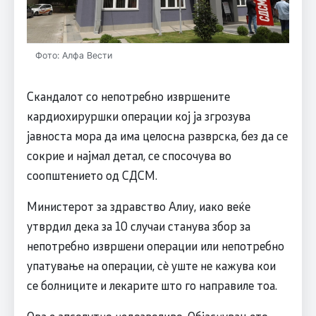
Фото: Алфа Вести
Скандалот со непотребно извршените
кардиохируршки операции кој ја згрозува
јавноста мора да има целосна разврска, без да се
сокрие и најмал детал, се спосочува во
соопштението од СДСМ.
Министерот за здравство Алиу, иако веќе
утврдил дека за 10 случаи станува збор за
непотребно извршени операции или непотребно
упатување на операции, сѐ уште не кажува кои
се болниците и лекарите што го направиле тоа.
Ова е апсолутно недозволиво. Објаснувањето