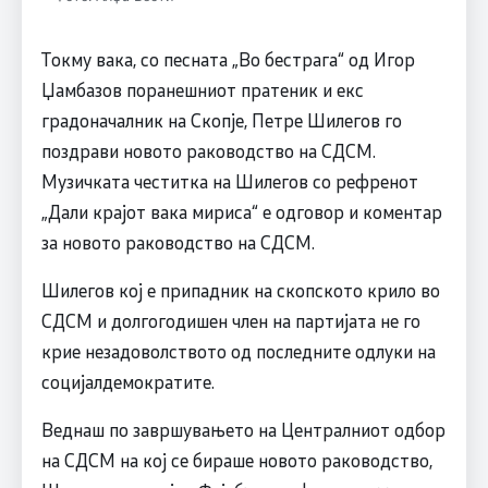
Токму вака, со песната „Во бестрага“ од Игор
Џамбазов поранешниот пратеник и екс
градоначалник на Скопје, Петре Шилегов го
поздрави новото раководство на СДСМ.
Музичката честитка на Шилегов со рефренот
„Дали крајот вака мириса“ е одговор и коментар
за новото раководство на СДСМ.
Шилегов кој е припадник на скопското крило во
СДСМ и долгогодишен член на партијата не го
крие незадоволството од последните одлуки на
социјалдемократите.
Веднаш по завршувањето на Централниот одбор
на СДСМ на кој се бираше новото раководство,