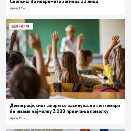
Скопско: Во невремето загинаа 22 лица
пред 17 ч.
ПРИЛОГ
Демографскиот аларм се засилува, во септември
ќе имаме најмалку 3.000 првачиња помалку
пред 19 ч.