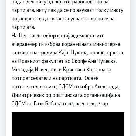
бидат дел ниту од новото раководство на
партијата, ниту пак да се појавуваат толку многу
во јавноста и да ги застапуваат ставовите на
партијата.
На Центален одбор социјалдемократите
вчеравечер ги избраа поранешната министерка
за животна средина Каја Шукова, професорката
на Правниот факултет во Скопје Ана Чупеска,
Методија Илиевски и Кристина Костова за
потпретседатели на партијата. Освен
потпретседателите, СДСМ го избра Александар
Димитријевиќ од општинската организација на
СДСМ во Гази Баба за генерален секретар.