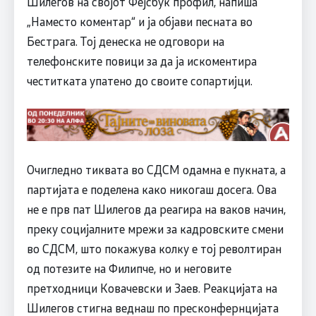
Шилегов на својот Фејсбук профил, напиша
„Наместо коментар“ и ја објави песната во
Бестрага. Тој денеска не одговори на
телефонските повици за да ја искоментира
честитката упатено до своите сопартијци.
Очигледно тиквата во СДСМ одамна е пукната, а
партијата е поделена како никогаш досега. Ова
не е прв пат Шилегов да реагира на ваков начин,
преку социјалните мрежи за кадровските смени
во СДСМ, што покажува колку е тој револтиран
од потезите на Филипче, но и неговите
претходници Ковачевски и Заев. Реакцијата на
Шилегов стигна веднаш по пресконфернцијата