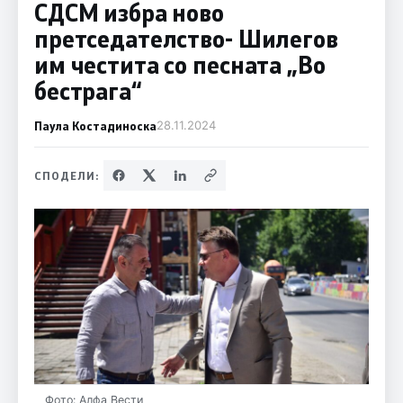
СДСМ избра ново
претседателство- Шилегов
им честита со песната „Во
бестрага“
Паула Костадиноска
28.11.2024
СПОДЕЛИ:
Фото: Алфа Вести