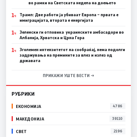
во рамки на Светската недела на доењето
1
Трамп: Две работи ја убиваат Европа – првата е
Ч
имиграцијата, втората е енергијата
1
Зеленски ги отповика украинските амбасадори во
Ч
Албанија, Хрватска и Црна Гора
1
Зголемен интензитетот на сообраќај, нема подолги
Ч
задржувања на премините за влез и излез од
државата
ПРИКАЖИ УШТЕ ВЕСТИ →
РУБРИКИ
ЕКОНОМИЈА
4786
МАКЕДОНИЈА
39110
СВЕТ
2196