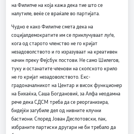
на Филипче на која кажа дека тие што се
налутиле, веќе се враќале во партијата.
Чудно е како Филипче смета дека на
социјалдемократите им се приклучуваат луѓе,
кога од старото членство не го кријат
незадоволството и го изразуваат на креативен
начин преку Фејсбук постови. Не само Шилегов,
туку и останатите членови на скопското крило
не го кријат незадоволството. Екс-
градоначалникот на Центар и висок функционер
на Бихаќка, Саша Богдановиќ, за Алфа неодамна
рече дека СДСМ треба да се реорганизира,
бидејќи загубиле дел од нивните клучни
бастиони. Според Јован Деспотовски, пак,
избраните партиски другари не би требало да