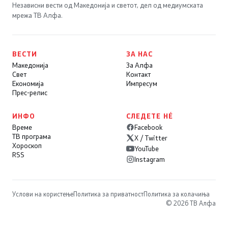
Независни вести од Македонија и светот, дел од медиумската
мрежа ТВ Алфа.
ВЕСТИ
ЗА НАС
Македонија
За Алфа
Свет
Контакт
Економија
Импресум
Прес-релис
ИНФО
СЛЕДЕТЕ НÉ
Време
Facebook
ТВ програма
X / Twitter
Хороскоп
YouTube
RSS
Instagram
Услови на користење
Политика за приватност
Политика за колачиња
© 2026 ТВ Алфа