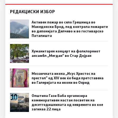
РЕДАКЦИСКИ ИЗБОР
Активен пожар во село Грешница во
Македонски Брод, под контрола пожарите
во депонијата Делчево и во гостиварско
Паталишта
Хуманитарен концерт на фолклорниот
ансамбл „Мегдан” во Стар Дојран
Мозаичната икона „Исус Христос на
престол“ од XIV век ќе биде претставена
во Галеријата на икони во Охрид
Општина Гази Баба организира
комеморативен настан посветен на
десетгодишнината од невремето во кое
загинаа 22 лица