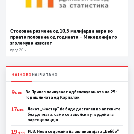
Стоковна размена од 10,5 милијарди евра во
првата половина од годината – Македонија го
зголемува извозот
пред 20 ч.
НАЈНОВО
НАЈЧИТАНО
9
Во Прилеп почнуваат одбележувањата на 25-
МИН
годишнината од Карпалак
17
Лекот „Фостер“ ќе биде достапен во аптеките
МИН
без доплата, само со законски утврдената
партиципација
19
ИЈЗ: Нови содржини на апликацијата „Беббо“
МИН