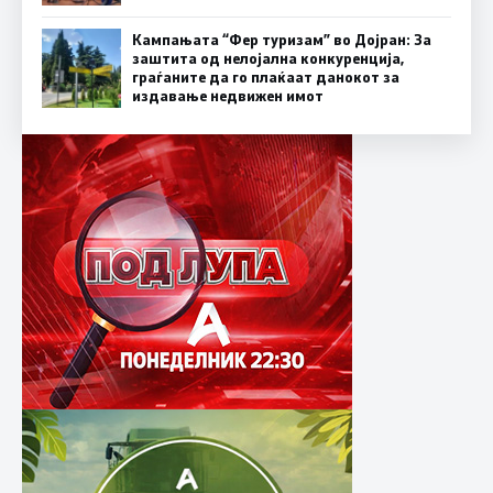
Кампањата “Фер туризам” во Дојран: За
заштита од нелојална конкуренција,
граѓаните да го плаќаат данокот за
издавање недвижен имот