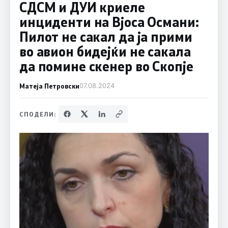
СДСМ и ДУИ криеле
инциденти на Вјоса Османи:
Пилот не сакал да ја прими
во авион бидејќи не сакала
да помине скенер во Скопје
Матеја Петровски
07.08.2024
СПОДЕЛИ: