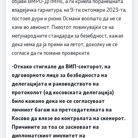
објави ВМРО-ДПМНЕ, а ги криела поранешната
владејачка гарнитура, на 9-ти октомври 2023-та,
постоел дури и ризик Османи воопшто да не се
качи во авионот. Пилотот повикувајќи се на
меѓународните стандарди за безебдност, кажал
дека нема да ја прими на летот, доколку не се
согласи да ги помине проверките.
-Откако стигнале до ВИП-секторот, на
одговорното лице за безбедноста на
делегацијата и раководството на
протоколот (од косовската делегација)
било кажано дека не се согласуваат
личниот багаж на претседателката на
Косово да влезе во контролата на скенерот.
Причините за тоа се засноваат на
дипломатскиот имунитет на