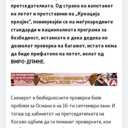
претседателката. Од страна на капетанот
на летот и претставник на „Кроација
ерлајнс“, повикувајќи се на меѓународните
стандарди и националната програма за
безбедност, истакнато е дека додека не
дозволат проверка на багажот, истата нема
да биде прифатено на летот, велат од
ВМРО-ДПМНЕ.
Скенерот и безбедносните проверки биле
проблем за Османи и на 16-ти септември лани. И
тогаш од кабинетот на претседателката на
Косово одбиле да ги поминат проверките, кои