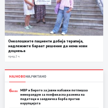
Онколошките пациенти добија терапија,
надлежните бараат решение да нема нови
доцнења
пред 2 ч.
НАЈНОВО
НАЈЧИТАНО
6
МВР и Бирото за јавни набавки потпишаа
МИН
меморандум за поефикасна размена на
податоци и заедничка борба против
корупцијата