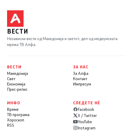
ВЕСТИ
Независни вести од Македонија и светот, дел од медиумската
мрежа ТВ Алфа.
ВЕСТИ
ЗА НАС
Македонија
За Алфа
Свет
Контакт
Економија
Импресум
Прес-релис
ИНФО
СЛЕДЕТЕ НÉ
Време
Facebook
ТВ програма
X / Twitter
Хороскоп
YouTube
RSS
Instagram