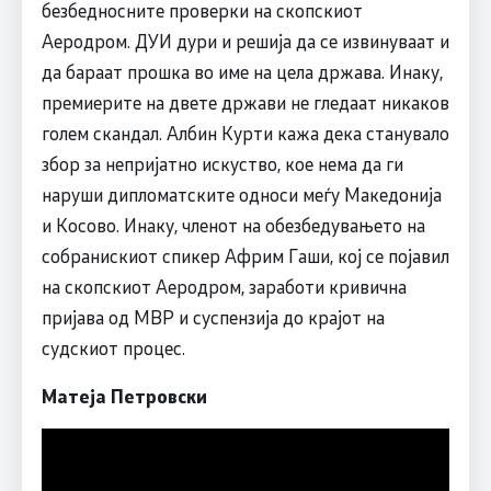
безбедносните проверки на скопскиот
Аеродром. ДУИ дури и решија да се извинуваат и
да бараат прошка во име на цела држава. Инаку,
премиерите на двете држави не гледаат никаков
голем скандал. Албин Курти кажа дека станувало
збор за непријатно искуство, кое нема да ги
наруши дипломатските односи меѓу Македонија
и Косово. Инаку, членот на обезбедувањето на
собранискиот спикер Африм Гаши, кој се појавил
на скопскиот Аеродром, заработи кривична
пријава од МВР и суспензија до крајот на
судскиот процес.
Матеја Петровски