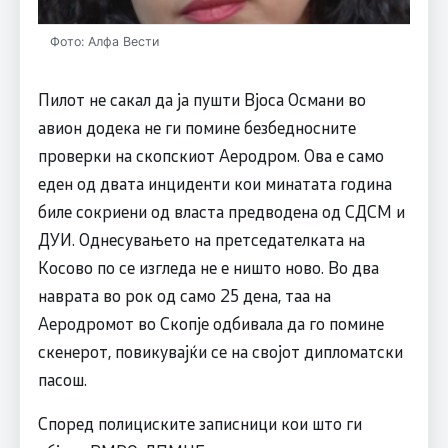
Фото: Алфа Вести
Пилот не сакал да ја пушти Вјоса Османи во
авион додека не ги помине безбедносните
проверки на скопскиот Аеродром. Ова е само
еден од двата инциденти кои минатата година
биле сокриени од власта предводена од СДСМ и
ДУИ. Однесувањето на претседателката на
Косово по се изгледа не е ништо ново. Во два
наврата во рок од само 25 дена, таа на
Аеродромот во Скопје одбивала да го помине
скенерот, повикувајќи се на својот дипломатски
пасош.
Според полициските записници кои што ги