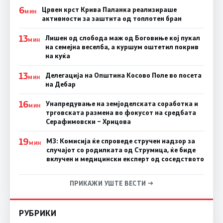
6
Црвен крст Крива Паланка реализираше
МИН
активности за заштита од топлотен бран
13
Лишен од слобода маж од Боговиње кој пукал
МИН
на семејна веселба, а куршум оштетил покрив
на куќа
13
Делегација на Општина Косово Поле во посета
МИН
на Дебар
16
Унапредување на земјоделската соработка и
МИН
трговската размена во фокусот на средбата
Серафимовски – Хрицова
19
МЗ: Комисија ќе спроведе стручен надзор за
МИН
случајот со родилката од Струмица, ќе биде
вклучен и медицински експерт од соседството
ПРИКАЖИ УШТЕ ВЕСТИ →
РУБРИКИ