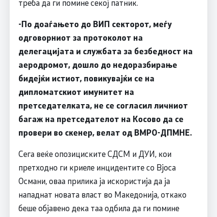
треба да ги помине секој патник.
-По доаѓањето до ВИП секторот, меѓу
одговорниот за протоколот на
делегацијата и службата за безбедност на
аеродромот, дошло до недоразбирање
бидејќи истиот, повикувајќи се на
дипломатскиот имунитет на
претседателката, не се согласил личниот
багаж на претседателот на Косово да се
провери во скенер, велат од ВМРО-ДПМНЕ.
Сега веќе опозициските СДСМ и ДУИ, кои
претходно ги криеле инцидентите со Вјоса
Османи, оваа прилика ја искористија да ја
нападнат новата власт во Македонија, откако
беше објавено дека таа одбила да ги помине