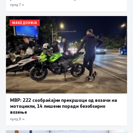
пред 7 ч.
МАКЕДОНИЈА
МВР: 222 сообраќајни прекршоци од возачи на
мотоцикли, 14 лишени поради безобѕирно
возење
пред 8 ч.