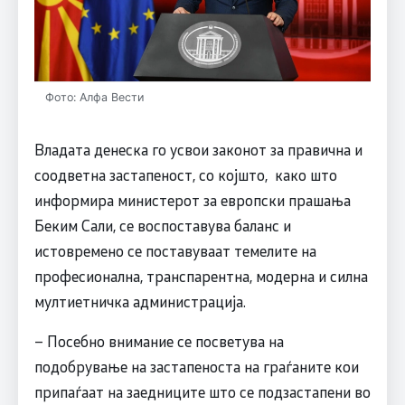
Фото: Алфа Вести
Владата денеска го усвои законот за правична и
соодветна застапеност, со којшто, како што
информира министерот за европски прашања
Беким Сали, се воспоставува баланс и
истовремено се поставуваат темелите на
професионална, транспарентна, модерна и силна
мултиетничка администрација.
– Посебно внимание се посветува на
подобрување на застапеноста на граѓаните кои
припаѓаат на заедниците што се подзастапени во