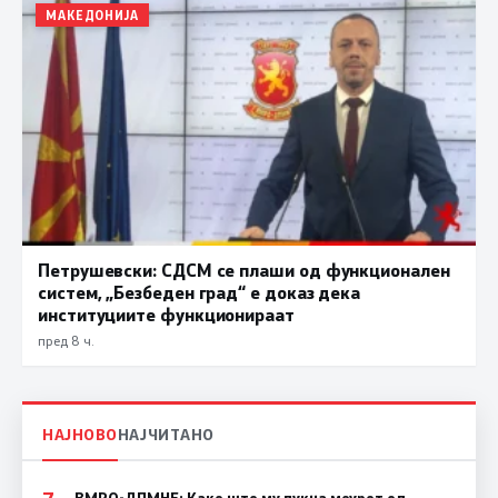
МАКЕДОНИЈА
Петрушевски: СДСМ се плаши од функционален
систем, „Безбеден град“ е доказ дека
институциите функционираат
пред 8 ч.
НАЈНОВО
НАЈЧИТАНО
ВМРО-ДПМНЕ: Како што му пукна меурот од