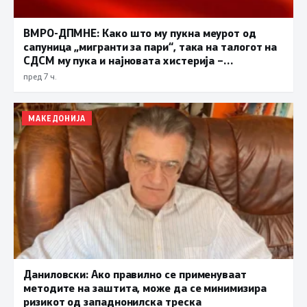
ВМРО-ДПМНЕ: Како што му пукна меурот од
сапуница „мигранти за пари“, така на талогот на
СДСМ му пука и најновата хистерија –
прифаќање на француски предлог
пред 7 ч.
МАКЕДОНИЈА
Даниловски: Ако правилно се применуваат
методите на заштита, може да се минимизира
ризикот од западнонилска треска