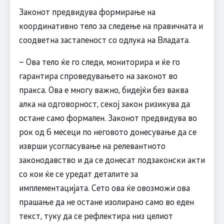
Законот предвидува формирање на
координативно тело за следење на правичната и
соодветна застапеност со одлука на Владата.
– Ова тело ќе го следи, мониторира и ќе го
гарантира спроведувањето на законот во
пракса. Ова е многу важно, бидејќи без ваква
алка на одговорност, секој закон ризикува да
остане само формален. Законот предвидува во
рок од 6 месеци по неговото донесување да се
изврши усогласување на релевантното
законодавство и да се донесат подзаконски акти
со кои ќе се уредат деталите за
имплементацијата. Сето ова ќе овозможи ова
прашање да не остане изолирано само во еден
текст, туку да се рефлектира низ целиот