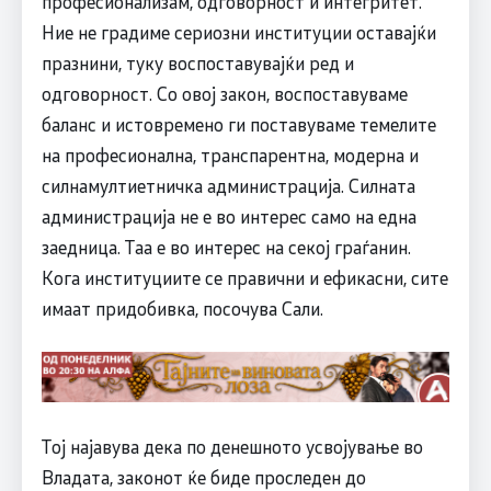
професионализам, одговорност и интегритет.
Ние не градиме сериозни институции оставајќи
празнини, туку воспоставувајќи ред и
одговорност. Со овој закон, воспоставуваме
баланс и истовремено ги поставуваме темелите
на професионална, транспарентна, модерна и
силнамултиетничка администрација. Силната
администрација не е во интерес само на една
заедница. Таа е во интерес на секој граѓанин.
Кога институциите се правични и ефикасни, сите
имаат придобивка, посочува Сали.
Тој најавува дека по денешното усвојување во
Владата, законот ќе биде проследен до