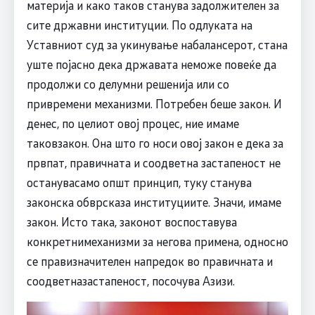
материја и како таков станува задолжителен за
сите државни институции. По одлуката на
Уставниот суд за укинување набалансерот, стана
уште појасно дека државата неможе повеќе да
продолжи со делумни решенија или со
привремени механизми. Потребен беше закон. И
денес, по целиот овој процес, ние имаме
таковзакон. Она што го носи овој закон е дека за
првпат, правичната и соодветна застапеност не
останувасамо општ принцип, туку станува
законска обврсказа институциите. Значи, имаме
закон. Исто така, законот воспоставува
конкретнимеханизми за негова примена, односно
се правизначителен напредок во правичната и
соодветназастапеност, посочува Азизи.