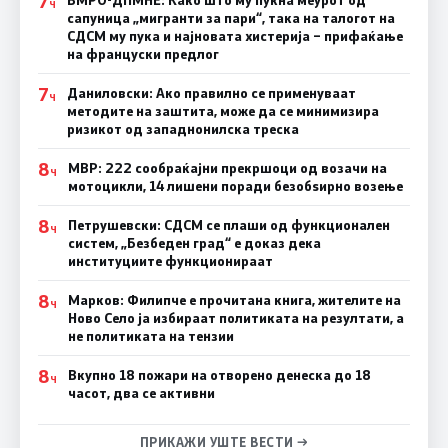
7
Ч
сапуница „мигранти за пари“, така на талогот на
СДСМ му пука и најновата хистерија – прифаќање
на француски предлог
7
Даниловски: Ако правилно се применуваат
Ч
методите на заштита, може да се минимизира
ризикот од западнонилска треска
8
МВР: 222 сообраќајни прекршоци од возачи на
Ч
мотоцикли, 14 лишени поради безобѕирно возење
8
Петрушевски: СДСМ се плаши од функционален
Ч
систем, „Безбеден град“ е доказ дека
институциите функционираат
8
Марков: Филипче е прочитана книга, жителите на
Ч
Ново Село ја избираат политиката на резултати, а
не политиката на тензии
8
Вкупно 18 пожари на отворено денеска до 18
Ч
часот, два се активни
ПРИКАЖИ УШТЕ ВЕСТИ →