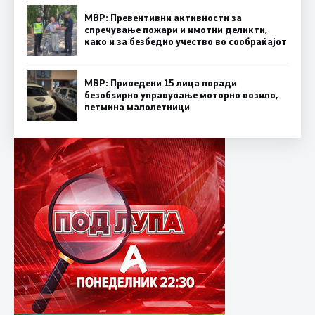
МВР: Превентивни активности за
спречување пожари и имотни деликти,
како и за безбедно учество во сообраќајот
МВР: Приведени 15 лица поради
безобѕирно управување моторно возило,
петмина малолетници