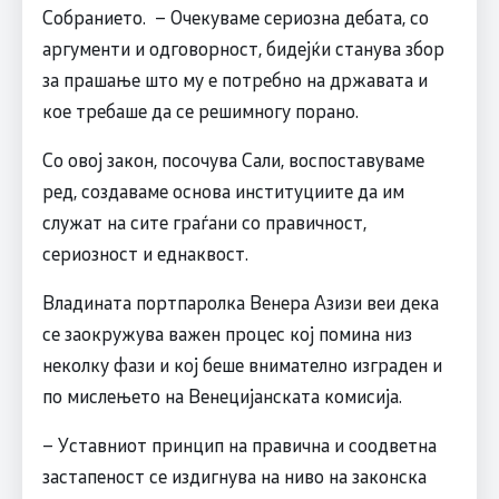
Собранието. – Очекуваме сериозна дебата, со
аргументи и одговорност, бидејќи станува збор
за прашање што му е потребно на државата и
кое требаше да се решимногу порано.
Со овој закон, посочува Сали, воспоставуваме
ред, создаваме основа институциите да им
служат на сите граѓани со правичност,
сериозност и еднаквост.
Владината портпаролка Венера Азизи веи дека
се заокружува важен процес кој помина низ
неколку фази и кој беше внимателно изграден и
по мислењето на Венецијанската комисија.
– Уставниот принцип на правична и соодветна
застапеност се издигнува на ниво на законска