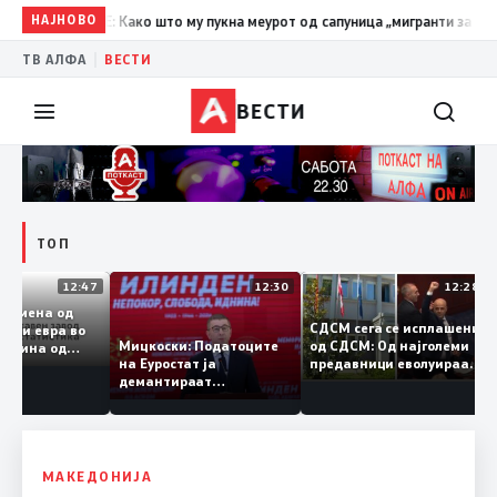
О-ДПМНЕ: Како што му пукна меурот од сапуница „мигранти за пари“, та
НАЈНОВО
|
ТВ АЛФА
ВЕСТИ
ВЕСТИ
ТОП
12:47
12:30
12:2
на размена од
СДСМ сега се исплашен
илијарди евра во
од СДСМ: Од најголеми
Мицкоски: Податоците
 половина од
предавници еволуираа
на Еуростат ја
та – Македонија
во најголеми патриоти
демантираат
лемува извозот
опозицијата
МАКЕДОНИЈА