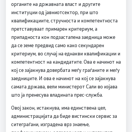
органите на државната власт и другите
институции од јавниотсектор, при што
квалификациите, стручноста и компетентноста
претставуваат примарен критериум, а
припадноста кон подзастапена заедница може
да се земе предвид само како секундарен
критериум, во случај на еднакви квалификации и
компетентност на кандидатите. Ова е начинот на
кој се зајакнува довербата меѓу граѓаните и меѓу
заедниците. И ова е начинот на кој се зајакнува
самата држава, вели министерот Сали во изјава
што ја пренесува владината прес-служба.
Овој закон, истакнува, има единствена цел,
администрацијата да биде вистински сервис за
ситеграѓани, изградена врз знаење,