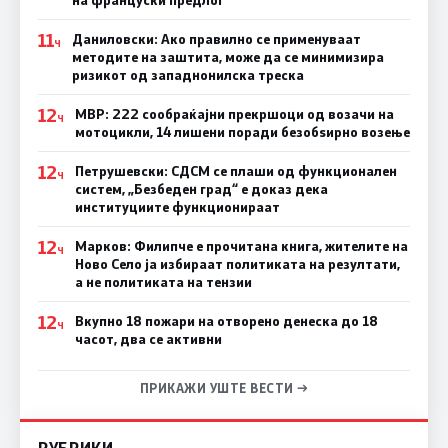
11
Даниловски: Ако правилно се применуваат
Ч
методите на заштита, може да се минимизира
ризикот од западнонилска треска
12
МВР: 222 сообраќајни прекршоци од возачи на
Ч
мотоцикли, 14 лишени поради безобѕирно возење
12
Петрушевски: СДСМ се плаши од функционален
Ч
систем, „Безбеден град“ е доказ дека
институциите функционираат
12
Марков: Филипче е прочитана книга, жителите на
Ч
Ново Село ја избираат политиката на резултати,
а не политиката на тензии
12
Вкупно 18 пожари на отворено денеска до 18
Ч
часот, два се активни
ПРИКАЖИ УШТЕ ВЕСТИ →
РУБРИКИ