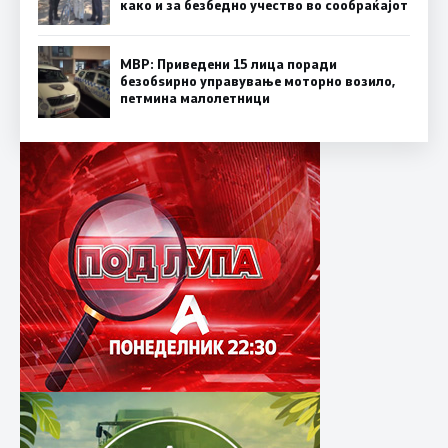
како и за безбедно учество во сообраќајот
МВР: Приведени 15 лица поради
безобѕирно управување моторно возило,
петмина малолетници