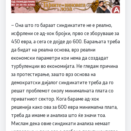
– Она што го бараат синдикатите не е реално,
исфрлени се ад-хок бројки, прво се зборуваше за
450 евра, а сега се дојде до 600. Барањата треба
да бидат на реална основа, врз реални
економски параметри кои нема да создадат
турбуленции во економијата. Не гледам причина
за протестирање, зашто врз основа на
демократски дијалог синдикатите треба да го
решат проблемот околу минималната плата со
приватниот сектор. Кога бараме ад-хок
решенија како ова за 600 евра минимална плата,
треба да имаме и анализа што ќе значи тоа.
Мислам дека овие синдикати анализа немаат