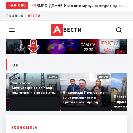
НАЈНОВО
19:39
ВМРО-ДПМНЕ: Како што му пукна меурот од сапуница „мигр
|
ТВ АЛФА
ВЕСТИ
ВЕСТИ
ТОП
12:03
11:43
09:08
Мицкоски:
Акумулациите се полни,
грант
Николоски: Почнуваме
подготвени сме за сите
Просто
ра за
со реализација на
ризици, не размислување
– држа
ија
третата секција од
за поскапување на
полни 
железничкиот Коридор
струјата
8, Македонија станува
раскрсница на Балканот
ЕКОНОМИЈА