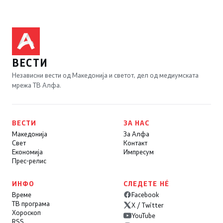
ВЕСТИ
Независни вести од Македонија и светот, дел од медиумската
мрежа ТВ Алфа.
ВЕСТИ
ЗА НАС
Македонија
За Алфа
Свет
Контакт
Економија
Импресум
Прес-релис
ИНФО
СЛЕДЕТЕ НÉ
Време
Facebook
ТВ програма
X / Twitter
Хороскоп
YouTube
RSS