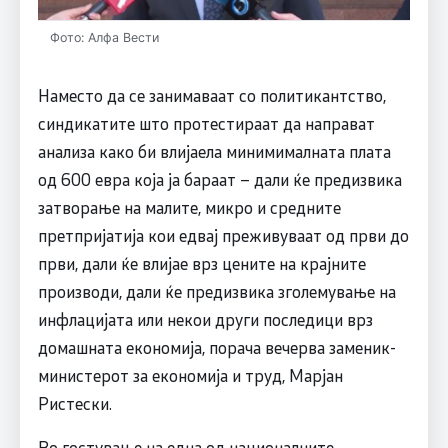
Фото: Алфа Вести
Наместо да се занимаваат со политикантство,
синдикатите што протестираат да направат
анализа како би влијаела минимималната плата
од 600 евра која ја бараат – дали ќе предизвика
затворање на малите, микро и средните
претпријатија кои едвај преживуваат од први до
први, дали ќе влијае врз цените на крајните
производи, дали ќе предизвика зголемување на
инфлацијата или некои други последици врз
домашната економија, порача вечерва заменик-
министерот за економија и труд, Марјан
Ристески.
Во гостување на една од националните