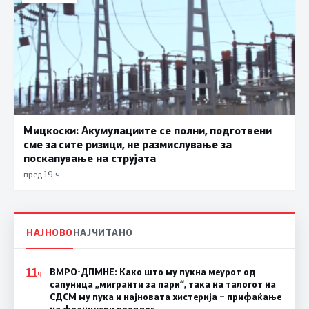
Мицкоски: Акумулациите се полни, подготвени
сме за сите ризици, не размислување за
поскапување на струјата
пред 19 ч.
НАЈНОВО
НАЈЧИТАНО
11
ВМРО-ДПМНЕ: Како што му пукна меурот од
Ч
сапуница „мигранти за пари“, така на талогот на
СДСМ му пука и најновата хистерија – прифаќање
на француски предлог