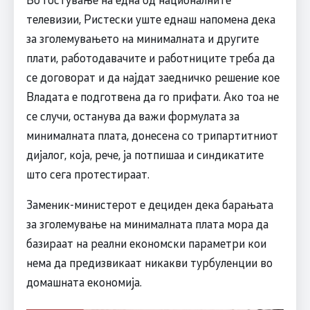
телевизии, Ристески уште еднаш напомена дека
за зголемувањето на минималната и другите
плати, работодавачите и работниците треба да
се договорат и да најдат заедничко решение кое
Владата е подготвена да го прифати. Ако тоа не
се случи, останува да важи формулата за
минималната плата, донесена со трипартитниот
дијалог, која, рече, ја потпишаа и синдикатите
што сега протестираат.
Заменик-министерот е дециден дека барањата
за зголемување на минималната плата мора да
базираат на реални економски параметри кои
нема да предизвикаат никакви турбуленции во
домашната економија.