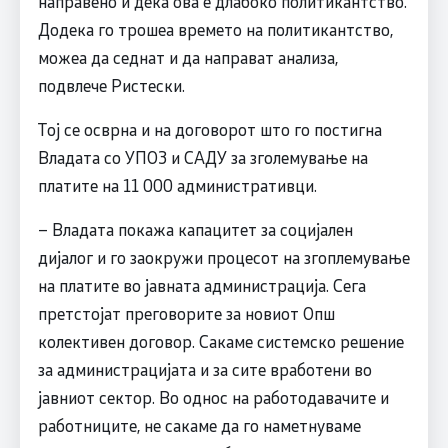
направено и дека ова е длабоко политикантство.
Додека го трошеа времето на политикантство,
можеа да седнат и да направат анализа,
подвлече Ристески.
Тој се осврна и на договорот што го постигна
Владата со УПОЗ и САДУ за зголемување на
платите на 11 000 административци.
– Владата покажа капацитет за социјален
дијалог и го заокружи процесот на згоплемување
на платите во јавната администрација. Сега
претстојат преговорите за новиот Опш
колективен договор. Сакаме системско решение
за администрацијата и за сите вработени во
јавниот сектор. Во однос на работодавачите и
работниците, не сакаме да го наметнуваме