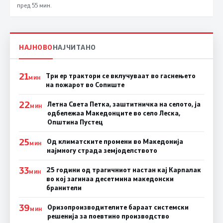
пред 55 мин.
НАЈНОВО
НАЈЧИТАНО
21
Три ер трактори се вклучуваат во гаснењето
МИН
на пожарот во Сопиште
22
Летна Света Петка, заштитничка на селото, ја
МИН
одбележаа Македонците во село Леска,
Општина Пустец
25
Од климатските промени во Македонија
МИН
најмногу страда земјоделството
33
25 години од трагичниот настан кај Карпалак
МИН
во кој загинаа десетмина македонски
бранители
39
Оризопроизводителите бараат системски
МИН
решенија за поевтино производство