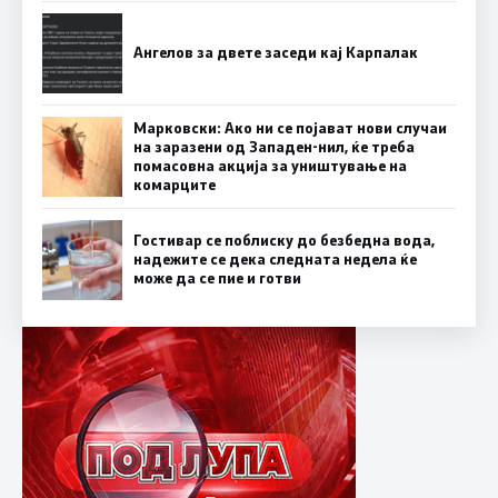
Ангелов за двете заседи кај Карпалак
Марковски: Ако ни се појават нови случаи
на заразени од Западен-нил, ќе треба
помасовна акција за уништување на
комарците
Гостивар се поблиску до безбедна вода,
надежите се дека следната недела ќе
може да се пие и готви