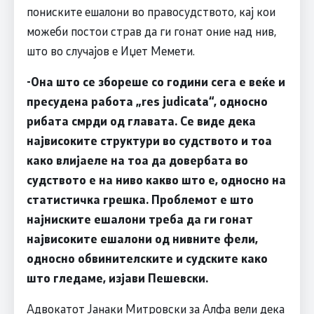
пониските ешалони во правосудството, кај кои
можеби постои страв да ги гонат оние над нив,
што во случајов е Иџет Мемети.
-Она што се збореше со години сега е веќе и
пресудена работа „res judicata“, односно
рибата смрди од главата. Се виде дека
највисоките структури во судството и тоа
како влијаеле на тоа да довербата во
судството е на ниво какво што е, односно на
статистичка грешка. Проблемот е што
најниските ешалони треба да ги гонат
највисоките ешалони од нивните фели,
односно обвинителските и судските како
што гледаме, изјави Пешевски.
Адвокатот Јанаки Митровски за Алфа вели дека