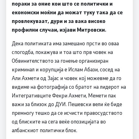
пораки за оние кои што се политички и
економски моќни да можат туку така да се
провлекуваат, дури и за вака високо
профилни случаи, изјави Митровски.
Дека политиката има замешано прсти во оваа
спогодба, покажува и тоа што прв човек на
Обвинителството за гонење организиран
криминал и корупција е Ислам Абази, сосед на
Али Ахмети од Зајас и човек кој можевме да го
видиме на фотографија со братот на лидерот на
Интегративците Фекри Ахмети, Мемети пак
важи за близок до ДУИ. Пешевски вели ќе биде
премногу тешко да се исчисти правосудството
од блиските на сега веќе опозицијата во
албанскиот политички блок.