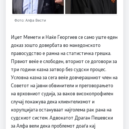
Фото: Алфа Вести
Иџет Мемети и Наќе Георгиев се само уште еден
доказ зошто довербата во македонското
правосудство е рамна на статистичка грешка.
Првиот веќе е слободен, вториот се договори за
три години казна затвор без судски процес.
Условна казна за сега веќе довчерашниот член на
Советот на јавни обвинители и преговорањето
на врховниот судија, за ваков високопрофилен
случај покажува дека клиентелизмот и
корупцијата остануваат најголема рак рана на
судскиот систем. Адвокатот Драган Пешевски
за Алфа вели дека проблемот доаѓа кај