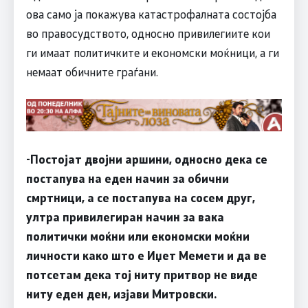
ова само ја покажува катастрофалната состојба
во правосудството, односно привилегиите кои
ги имаат политичките и економски моќници, а ги
немаат обичните граѓани.
-Постојат двојни аршини, односно дека се
постапува на еден начин за обични
смртници, а се постапува на сосем друг,
ултра привилегиран начин за вака
политички моќни или економски моќни
личности како што е Иџет Мемети и да ве
потсетам дека тој ниту притвор не виде
ниту еден ден, изјави Митровски.