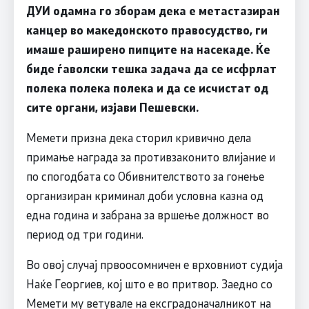
ДУИ одамна го зборам дека е метастазиран
канцер во македонското правосудство, ги
имаше раширено пипците на насекаде. Ќе
биде ѓаволски тешка задача да се исфрлат
полека полека полека и да се исчистат од
сите органи, изјави Пешевски.
Мемети призна дека сторил кривично дела
примање награда за противзаконито влијание и
по спогодбата со Обивнителството за гонење
организиран криминал доби условна казна од
една година и забрана за вршење должност во
период од три години.
Во овој случај првоосомничен е врховниот судија
Наќе Георгиев, кој што е во притвор. Заедно со
Мемети му ветувале на ексградоначалникот на