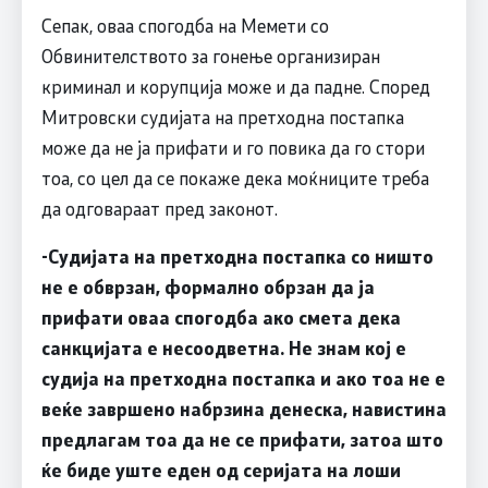
Сепак, оваа спогодба на Мемети со
Обвинителството за гонење организиран
криминал и корупција може и да падне. Според
Митровски судијата на претходна постапка
може да не ја прифати и го повика да го стори
тоа, со цел да се покаже дека моќниците треба
да одговараат пред законот.
-Судијата на претходна постапка со ништо
не е обврзан, формално обрзан да ја
прифати оваа спогодба ако смета дека
санкцијата е несоодветна. Не знам кој е
судија на претходна постапка и ако тоа не е
веќе завршено набрзина денеска, навистина
предлагам тоа да не се прифати, затоа што
ќе биде уште еден од серијата на лоши