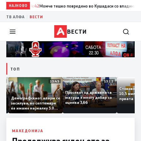
НАЈНОВО
14:42
Момче тешко повредено во Кушадаси со владиниот авион
|
ТВ АЛФА
ВЕСТИ
ВЕСТИ
ТОП
14:12
13:45
13:12
Стоков
Просекот од државната
10,5 ми
ата
матура е многу добар со
Демографскиот аларм се
првата
ката
оценка 3,66
засилува, во септември
година
ланка
ќе имаме најмалку 3.000
го згол
ктот
првачиња помалку
а
 слепа
МАКЕДОНИЈА
Продолжува судењето за