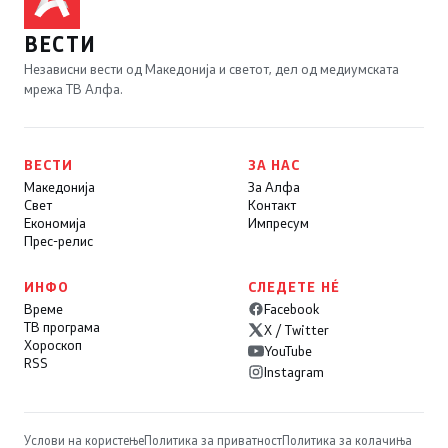
ВЕСТИ
Независни вести од Македонија и светот, дел од медиумската
мрежа ТВ Алфа.
ВЕСТИ
ЗА НАС
Македонија
За Алфа
Свет
Контакт
Економија
Импресум
Прес-релис
ИНФО
СЛЕДЕТЕ НÉ
Време
Facebook
ТВ програма
X / Twitter
Хороскоп
YouTube
RSS
Instagram
Услови на користење
Политика за приватност
Политика за колачиња