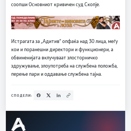
соопши Основниот кривичен суд Скопје.
Истрагата за „Адитив“ опфаќа над 30 лица, меѓу
кои и поранешни директори и функционери, а
обвиненијата вклучуваат злосторничко
здружување, злоупотреба на службена положба,
перење пари и оддавање службена тајна.
СПОДЕЛИ: