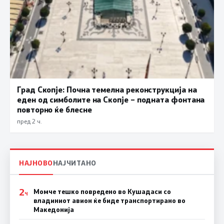
Град Скопје: Почна темелна реконструкција на
еден од симболите на Скопје – подната фонтана
повторно ќе блесне
пред 2 ч.
НАЈНОВО
НАЈЧИТАНО
2
Момче тешко повредено во Кушадаси со
Ч
владиниот авион ќе биде транспортирано во
Македонија