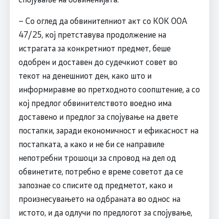
– Со оглед да обвинителниот акт со КОК ООА
47/25, кој претставува продолжение на
истрагата за конкретниот предмет, беше
одобрен и доставен до судечкиот совет во
текот на денешниот ден, како што и
информиравме во претходното соопштение, а со
кој предлог обвинителството воедно има
доставено и предлог за спојување на двете
постапки, заради економичност и ефикасност на
постапката, а како и не би се направиле
непотребни трошоци за спровод на дел од
обвинетите, потребно е време советот да се
запознае со списите од предметот, како и
произнесувањето на одбраната во однос на
истото, и да одлучи по предлогот за спојување,