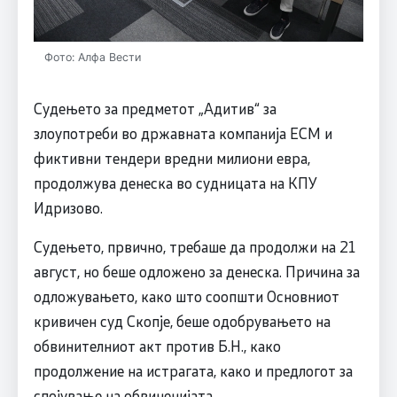
Фото: Алфа Вести
Судењето за предметот „Адитив“ за
злоупотреби во државната компанија ЕСМ и
фиктивни тендери вредни милиони евра,
продолжува денеска во судницата на КПУ
Идризово.
Судењето, првично, требаше да продолжи на 21
август, но беше одложено за денеска. Причина за
одложувањето, како што соопшти Основниот
кривичен суд Скопје, беше одобрувањето на
обвинителниот акт против Б.Н., како
продолжение на истрагата, како и предлогот за
спојување на обвиненијата.