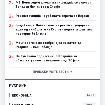
2
МЗ: Нови седум случаи на инфекција со вирусот
Ч
Западен Нил, сите од Скопје
2
Реконструкција на урбаната опрема во Нерези
Ч
2
Град Скопје: Почна темелна реконструкција на
Ч
еден од симболите на Скопје – подната фонтана
повторно ќе блесне
2
Момче загина во сообраќајка на патот од
Ч
Радишани кон Побожје
2
Во Куманово поднесени 160 барања за
Ч
обесштетување по невремето од 20 јули
ПРИКАЖИ УШТЕ ВЕСТИ →
РУБРИКИ
ЕКОНОМИЈА
4791
МАКЕДОНИЈА
39147