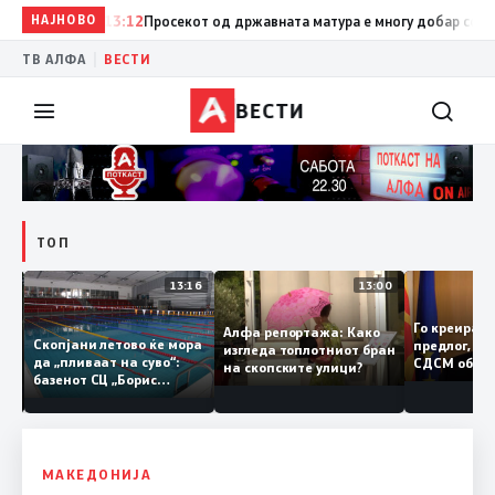
НАЈНОВО
13:12
Просекот од државната матура е многу добар со оценк
|
ТВ АЛФА
ВЕСТИ
ВЕСТИ
ТОП
14:15
13:16
13:00
Го креир
Алфа репортажа: Како
Скопјани летово ќе мора
предлог, 
изгледа топлотниот бран
нема
да „пливаат на суво“:
СДСМ об
на скопските улици?
е
базенот СЦ „Борис
Владата 
темпо
Трајковски“ е затворен
преговар
по штетите од
невремето
МАКЕДОНИЈА