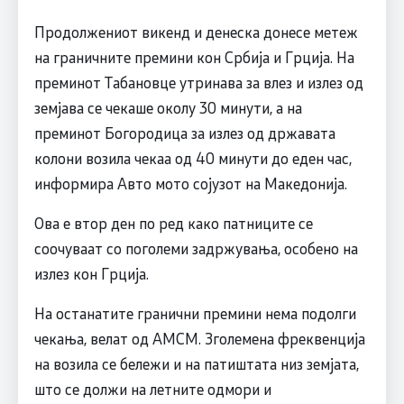
Продолжениот викенд и денеска донесе метеж
на граничните премини кон Србија и Грција. На
преминот Табановце утринава за влез и излез од
земјава се чекаше околу 30 минути, а на
преминот Богородица за излез од државата
колони возила чекаа од 40 минути до еден час,
информира Авто мото сојузот на Македонија.
Ова е втор ден по ред како патниците се
соочуваат со поголеми задржувања, особено на
излез кон Грција.
На останатите гранични премини нема подолги
чекања, велат од АМСМ. Зголемена фреквенција
на возила се бележи и на патиштата низ земјата,
што се должи на летните одмори и