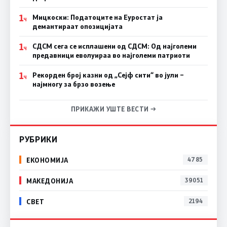
1
Мицкоски: Податоците на Еуростат ја
Ч
демантираат опозицијата
1
СДСМ сега се исплашени од СДСМ: Од најголеми
Ч
предавници еволуираа во најголеми патриоти
1
Рекорден број казни од „Сејф сити“ во јули –
Ч
најмногу за брзо возење
ПРИКАЖИ УШТЕ ВЕСТИ →
РУБРИКИ
ЕКОНОМИЈА
4785
МАКЕДОНИЈА
39051
СВЕТ
2194