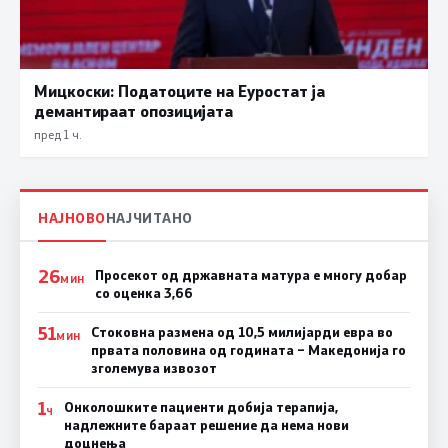
Мицкоски: Податоците на Еуростат ја
демантираат опозицијата
пред 1 ч.
НАЈНОВО
НАЈЧИТАНО
26
Просекот од државната матура е многу добар
МИН
со оценка 3,66
51
Стоковна размена од 10,5 милијарди евра во
МИН
првата половина од годината – Македонија го
зголемува извозот
1
Онколошките пациенти добија терапија,
Ч
надлежните бараат решение да нема нови
доцнења