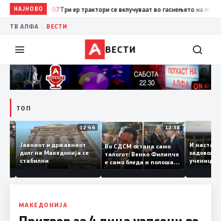
НАЈНОВО
13:07
Три ер трактори се вклучуваат во гаснењето на пожарот 
|
ТВ АЛФА
ВЕСТИ
ВЕСТИ
ТОП
12:47
12:46
12:38
Јавниот и државниот
И наст
Во СДСМ остана само
те ги
долг на Македонија се
задовол
талогот: Венко Филипче
стабилни
учениц
е само бледа и полоша
од држ
копија дури и од Зоран
Заев
МАКЕДОНИЈА
Притвор за 4 лица уапсени во