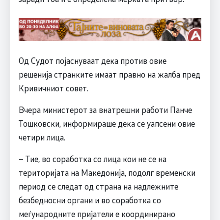
Од Судот појаснуваат дека против овие
решенија странките имаат правно на жалба пред
Кривичниот совет.
Вчера министерот за внатрешни работи Панче
Тошковски, информираше дека се уапсени овие
четири лица.
– Тие, во соработка со лица кои не се на
територијата на Македонија, подолг временски
период се следат од страна на надлежните
безбедносни органи и во соработка со
меѓународните пријатели е координирано