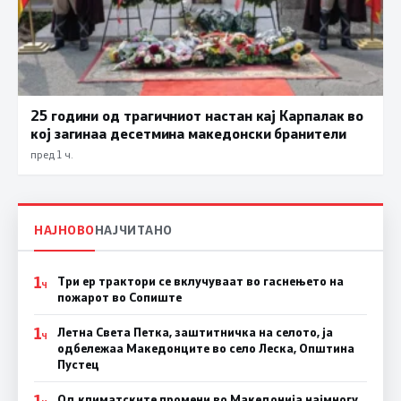
25 години од трагичниот настан кај Карпалак во
кој загинаа десетмина македонски бранители
пред 1 ч.
НАЈНОВО
НАЈЧИТАНО
1
Три ер трактори се вклучуваат во гаснењето на
Ч
пожарот во Сопиште
1
Летна Света Петка, заштитничка на селото, ја
Ч
одбележаа Македонците во село Леска, Општина
Пустец
1
Од климатските промени во Македонија најмногу