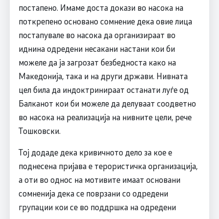
постапено. Имаме доста докази во насока на
поткрепено основано сомнение дека овие лица
постапувале во насока да организираат во
иднина одредени несакани настани кои би
можеле да ја загрозат безбедноста како на
Македонија, така и на други држави. Нивната
цел била да индоктринираат останати луѓе од
Балканот кои би можеле да делуваат соодветно
во насока на реализација на нивните цели, рече
Тошковски.
Тој додаде дека кривичното дело за кое е
поднесена пријава е терористичка организација,
а оти во однос на мотивите имаат основани
сомненија дека се поврзани со одредени
групации кои се во поддршка на одредени