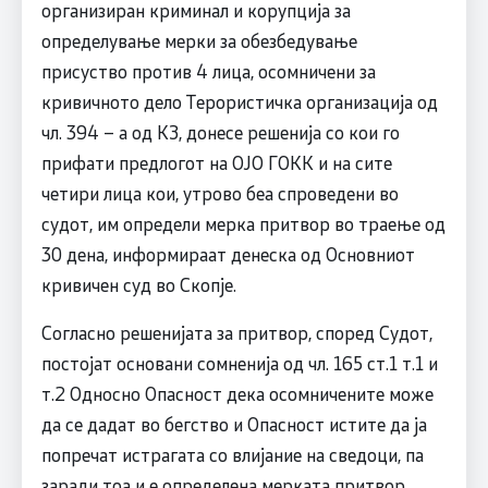
организиран криминал и корупција за
определување мерки за обезбедување
присуство против 4 лица, осомничени за
кривичното дело Терористичка организација од
чл. 394 – а од КЗ, донесе решенија со кои го
прифати предлогот на ОЈО ГОКК и на сите
четири лица кои, утрово беа спроведени во
судот, им определи мерка притвор во траење од
30 дена, информираат денеска од Основниот
кривичен суд во Скопје.
Согласно решенијата за притвор, според Судот,
постојат основани сомненија од чл. 165 ст.1 т.1 и
т.2 Односно Опасност дека осомничените може
да се дадат во бегство и Опасност истите да ја
попречат истрагата со влијание на сведоци, па
заради тоа и е определена мерката притвор.