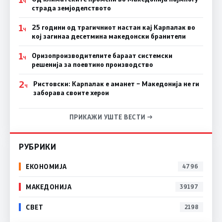
Ч
страда земјоделството
1
25 години од трагичниот настан кај Карпалак во
Ч
кој загинаа десетмина македонски бранители
1
Оризопроизводителите бараат системски
Ч
решенија за поевтино производство
2
Ристовски: Карпалак е аманет – Македонија не ги
Ч
заборава своите херои
ПРИКАЖИ УШТЕ ВЕСТИ →
РУБРИКИ
ЕКОНОМИЈА
4796
МАКЕДОНИЈА
39197
СВЕТ
2198