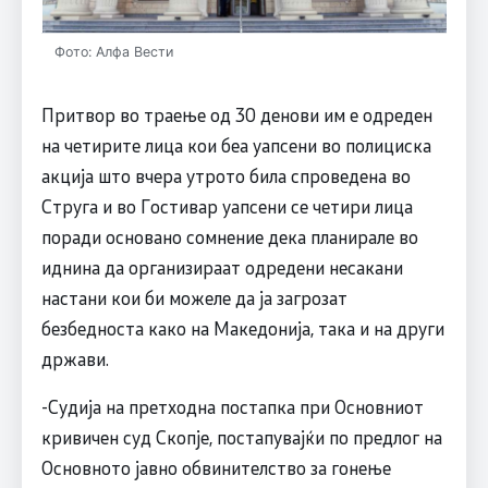
Фото: Алфа Вести
Притвор во траење од 30 денови им е одреден
на четирите лица кои беа уапсени во полициска
акција што вчера утрото била спроведена во
Струга и во Гостивар уапсени се четири лица
поради основано сомнение дека планирале во
иднина да организираат одредени несакани
настани кои би можеле да ја загрозат
безбедноста како на Македонија, така и на други
држави.
-Судија на претходна постапка при Основниот
кривичен суд Скопје, постапувајќи по предлог на
Основното јавно обвинителство за гонење