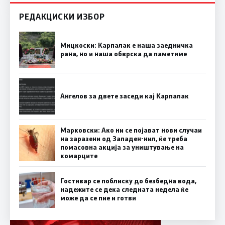
РЕДАКЦИСКИ ИЗБОР
Мицкоски: Карпалак е наша заедничка
рана, но и наша обврска да паметиме
Ангелов за двете заседи кај Карпалак
Марковски: Ако ни се појават нови случаи
на заразени од Западен-нил, ќе треба
помасовна акција за уништување на
комарците
Гостивар се поблиску до безбедна вода,
надежите се дека следната недела ќе
може да се пие и готви