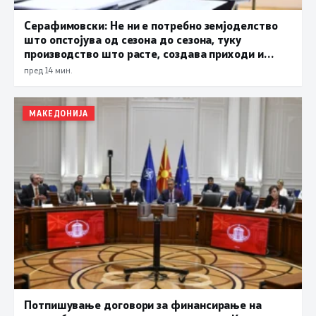
Серафимовски: Не ни е потребно земјоделство
што опстојува од сезона до сезона, туку
производство што расте, создава приходи и
обезбедува храна за државата
пред 14 мин.
МАКЕДОНИЈА
Потпишување договори за финансирање на