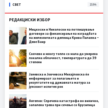
СВЕТ
2194
РЕДАКЦИСКИ ИЗБОР
Мицкоски и Николоски на потпишување
договори за финансирање на изградбата
на железничката делница Крива Паланка –
Деве Баир
Сончево и многу топло со мала до умерена
локална облачност, температурата до 39
степени
Јаневска и Јовчевска Михајловска ќе
информираат за полагањето и
резултатите од државната матура за
јунскиот испитен рок
Ангелов: Спречена катастрофа во виничко,
запалена трева при сечење со брусилица