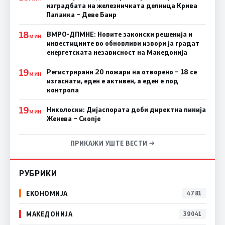
изградбата на железничката делница Крива
Паланка – Деве Баир
18
ВМРО-ДПМНЕ: Новите законски решенија и
МИН
инвестициите во обновливи извори ја градат
енергетската независност на Македонија
19
Регистрирани 20 пожари на отворено – 18 се
МИН
изгаснати, еден е активен, а еден е под
контрола
19
Николоски: Дијаспората доби директна линија
МИН
Женева – Скопје
ПРИКАЖИ УШТЕ ВЕСТИ →
РУБРИКИ
ЕКОНОМИЈА
4781
МАКЕДОНИЈА
39041