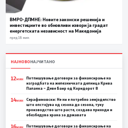
ВМРО-ДПМНЕ: Новите законски решенија и
инвестициите во обновливи извори ја градат
енергетската независност на Македонија
пред 18 мин.
НАЈНОВО
НАЈЧИТАНО
12
Потпишување договори за финансирање на
МИН
изградбата на железничката делница Крива
Паланка – Деве Баир од Коридорот 8
14
Серафимовски: Не ни е потребно земјоделство
МИН
што опстојува од сезона до сезона, туку
производство што расте, создава приходи и
обезбедува храна за државата
16
Потпишување договори за финансирање на
МИН