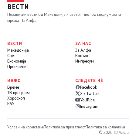
ВЕСТИ
Независни вести од Македонија и светот, дел од медиумската
мрежа ТВ Алфа.
ВЕСТИ
ЗА НАС
Македонија
За Алфа
Свет
Контакт
Економија
Импресум
Прес-релис
ИНФО
СЛЕДЕТЕ НÉ
Време
Facebook
ТВ програма
X / Twitter
Хороскоп
YouTube
RSS
Instagram
Услови на користење
Политика за приватност
Политика за колачиња
© 2026 ТВ Алфа