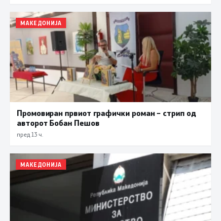
МАКЕДОНИЈА
Промовиран првиот графички роман – стрип од
авторот Бобан Пешов
пред 13 ч.
МАКЕДОНИЈА