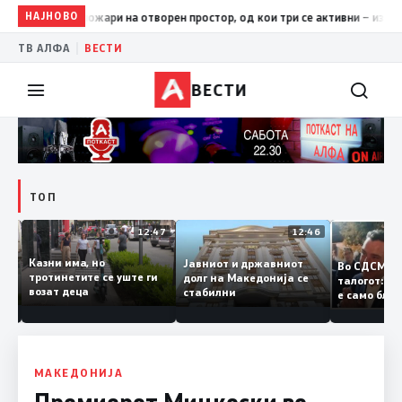
НАЈНОВО
17:42
ЦУК: До 18 часот 11 пожари на отворен простор, од кои
|
ТВ АЛФА
ВЕСТИ
ВЕСТИ
ТОП
12:50
12:47
12:46
Казни има, но
Јавниот и државниот
Во СДСМ
ии и
тротинетите се уште ги
долг на Македонија се
талогот:
возат деца
стабилни
е само б
ето
копија д
Заев
МАКЕДОНИЈА
Премиерот Мицкоски во