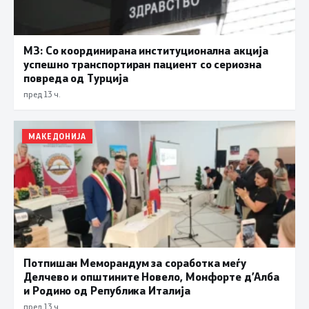
МЗ: Со координирана институционална акција
успешно транспортиран пациент со сериозна
повреда од Турција
пред 13 ч.
МАКЕДОНИЈА
Потпишан Меморандум за соработка меѓу
Делчево и општините Новело, Монфорте д’Алба
и Родино од Република Италија
пред 13 ч.