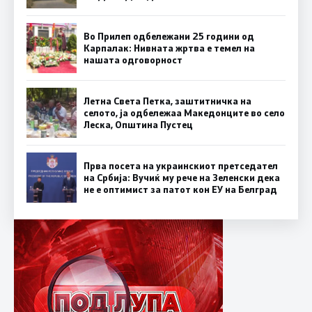
Во Прилеп одбележани 25 години од
Карпалак: Нивната жртва е темел на
нашата одговорност
Летна Света Петка, заштитничка на
селото, ја одбележаа Македонците во село
Леска, Општина Пустец
Прва посета на украинскиот претседател
на Србија: Вучиќ му рече на Зеленски дека
не е оптимист за патот кон ЕУ на Белград