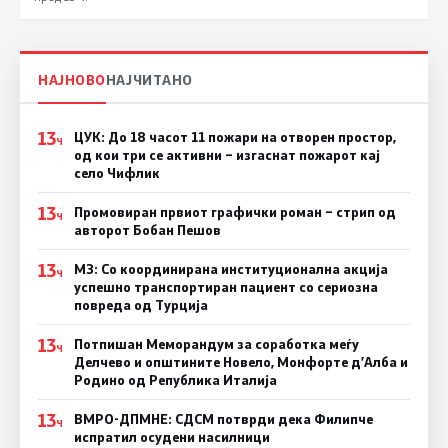
НАЈНОВО
НАЈЧИТАНО
13
ЦУК: До 18 часот 11 пожари на отворен простор,
Ч
од кои три се активни – изгаснат пожарот кај
село Чифлик
13
Промовиран првиот графички роман – стрип од
Ч
авторот Бобан Пешов
13
МЗ: Со координирана институционална акција
Ч
успешно транспортиран пациент со сериозна
повреда од Турција
13
Потпишан Меморандум за соработка меѓу
Ч
Делчево и општините Новело, Монфорте д’Алба и
Родино од Република Италија
13
ВМРО-ДПМНЕ: СДСM потврди дека Филипче
Ч
испратил осудени насилници