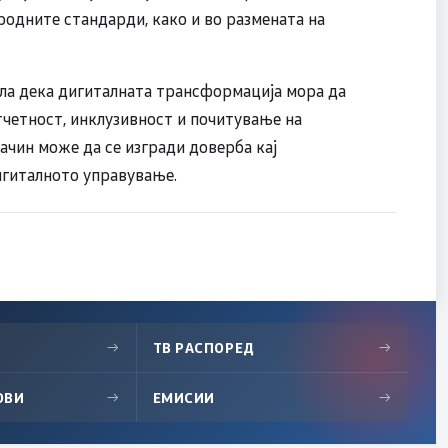
родните стандарди, како и во размената на
ала дека дигиталната трансформација мора да
тчетност, инклузивност и почитување на
начин може да се изгради доверба кај
дигиталното управување.
→
ТВ РАСПОРЕД
→
ОВИ
→
ЕМИСИИ
→