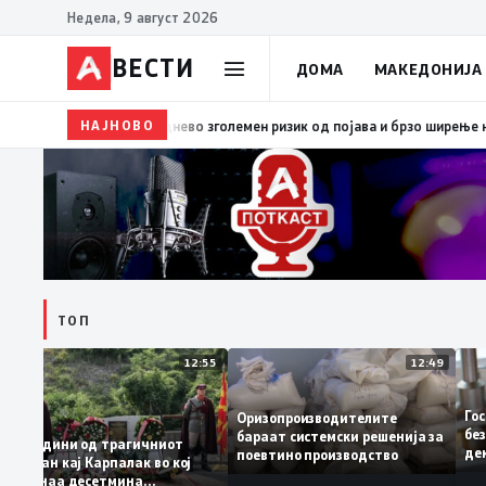
Недела, 9 август 2026
ВЕСТИ
ДОМА
МАКЕДОНИЈА
8:38
ЦУК: Попладнево зголемен ризик од појава и брзо ширење на пожар
НАЈНОВО
ТОП
:04
12:55
12:49
Оризопроизводителите
о
бараат системски решенија за
да
25 години од трагичниот
поевтино производство
настан кај Карпалак во кој
загинаа десетмина