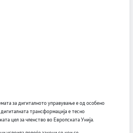
емата за дигиталното управување е од особено
 дигиталната трансформација е тесно
ата цел за членство во Европската Унија.
и усвоила повеќе закони со кои се