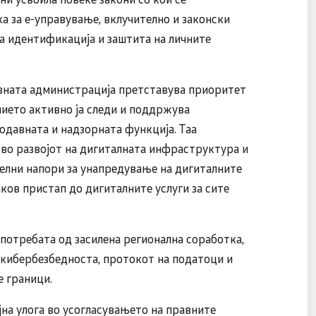
а за е-управување, вклучително и законски
а идентификација и заштита на личните
авната администрација претставува приоритет
нието активно ја следи и поддржува
одавната и надзорната функција. Таа
 во развојот на дигиталната инфраструктура и
телни напори за унапредување на дигиталните
ков пристап до дигиталните услуги за сите
и потребата од засилена регионална соработка,
 кибербезбедноста, протокот на податоци и
е граници.
на улога во усогласувањето на правните