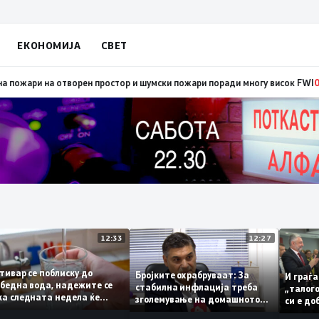
ЕКОНОМИЈА
СВЕТ
и на отворен простор и шумски пожари поради многу висок FWI
08:37
Гор
12:33
12:27
Гостивар се поблиску до
Бројките охрабруваат: За
И 
безбедна вода, надежите се
стабилна инфлација треба
„т
дека следната недела ќе
зголемување на домашното
си 
може да се пие и готви
производство
тре