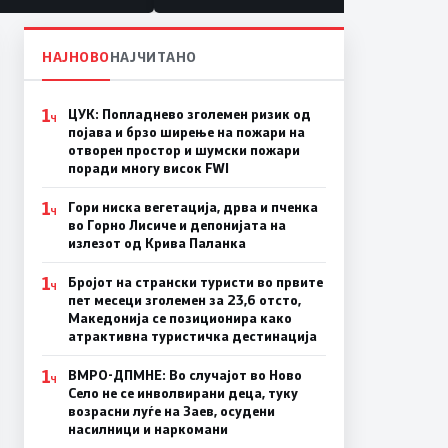
литика“
НАЈНОВО
НАЈЧИТАНО
1
ЦУК: Попладнево зголемен ризик од
Ч
појава и брзо ширење на пожари на
отворен простор и шумски пожари
поради многу висок FWI
1
Гори ниска вегетација, дрва и пченка
Ч
во Горно Лисиче и депонијата на
излезот од Крива Паланка
1
Бројот на странски туристи во првите
Ч
пет месеци зголемен за 23,6 отсто,
Македонија се позиционира како
атрактивна туристичка дестинација
1
ВМРО-ДПМНЕ: Во случајот во Ново
Ч
Село не се инволвирани деца, туку
возрасни луѓе на Заев, осудени
насилници и наркомани