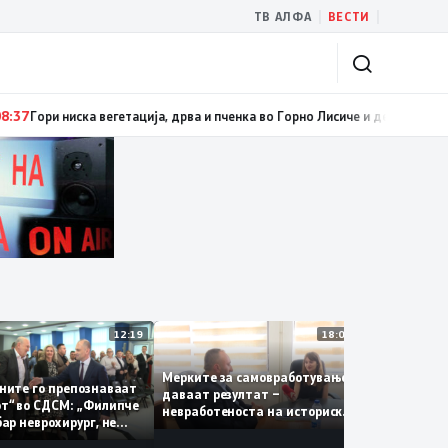
|
|
ТВ АЛФА
ВЕСТИ
и ниска вегетација, дрва и пченка во Горно Лисиче и депонијата на изле
12:19
18:06
Мерките за самовработување
Новиот
граѓаните го препознаваат
даваат резултат –
за суди
алогот“ во СДСМ: „Филипче
невработеноста на историски
наскоро
е добар неврохирург, не
најниско ниво од 11,3%
ба се занимава со