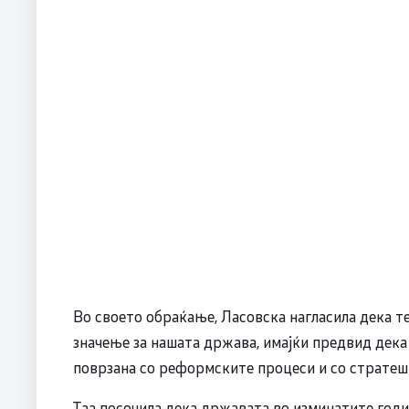
Во своето обраќање, Ласовска нагласила дека т
значење за нашата држава, имајќи предвид дека
поврзана со реформските процеси и со стратешк
Таа посочила дека државата во изминатите годин