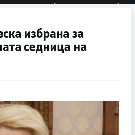
по
ска избрана за
ната седница на