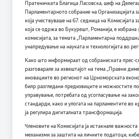
Пратеничката Благица Ласовска, шеф на Делегац
Парламентарното собрание на Организацијата з
која учествуваше на 67. седница на Комисијата 
која се одржа во Букурешт, Романија, е избрана 
комисијата, за темата „Парламентарна поддршка
унапредување на науката и технологијата во рег
Како што информираат од собраниската прес-сл
разговарале за извештајот на тема „Правни дим
иновациите во регионот на Црноморската еконо
билр разгледани предизвиците и можностите по
управување, потребата од усогласување на зак
стандарди, како и улогата на парламентите во 
ја регулира дигиталната трансформација.
Членовите на Комисијата ја истакнале важноста
механизми за заштита на личните податоци, киб