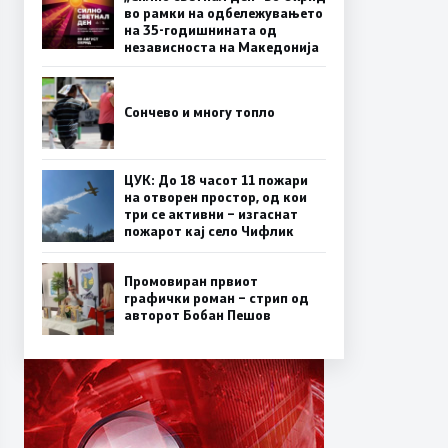
во рамки на одбележувањето
на 35-годишнината од
независноста на Македонија
Сончево и многу топло
ЦУК: До 18 часот 11 пожари
на отворен простор, од кои
три се активни – изгаснат
пожарот кај село Чифлик
Промовиран првиот
графички роман – стрип од
авторот Бобан Пешов