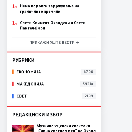
1
Нема подолги задржувања на
Ч
граничните премини
1
Свети Климент Охридски и Свети
Ч
Пантелејмон
ПРИКАЖИ УШТЕ ВЕСТИ →
РУБРИКИ
ЕКОНОМИЈА
4796
МАКЕДОНИЈА
39214
СВЕТ
2199
РЕДАКЦИСКИ ИЗБОР
Музичко-сценски спектакл
„Силно светнал ден“ во Охрид