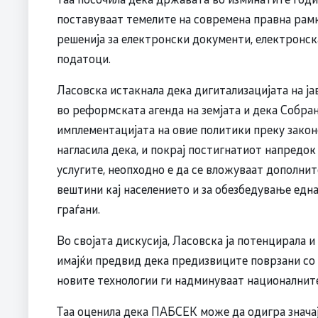
поставуваат темелите на современа правна рамк
решенија за електронски документи, електронск
податоци.
Ласовска истакнала дека дигитализацијата на ј
во реформската агенда на земјата и дека Собра
имплементацијата на овие политики преку закон
нагласила дека, и покрај постигнатиот напредок
услугите, неопходно е да се вложуваат дополни
вештини кај населението и за обезбедување една
граѓани.
Во својата дискусија, Ласовска ја потенцирала 
имајќи предвид дека предизвиците поврзани со
новите технологии ги надминуваат националнит
Таа оценила дека ПАБСЕК може да одигра значај