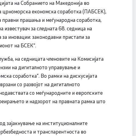
ијата на Собранието на Македонија во
а црноморска економска соработка (ПАБСЕК),
за правни прашања и меѓународна соработка,
за известувач за следната 68. седница на
 за иновации: законодавни пристапи за
ионот на БСЕК“.
ужба, на седницата членовите на Комисијата
ензии на дигиталното управување и
мска соработка“. Во рамки на дискусијата
врзани со развојот на дигиталното
онодавствата со меѓународните и европските
креирањето и надзорот на правната рамка што
 од зајакнување на институционалните
ербезбедноста и транспарентноста во