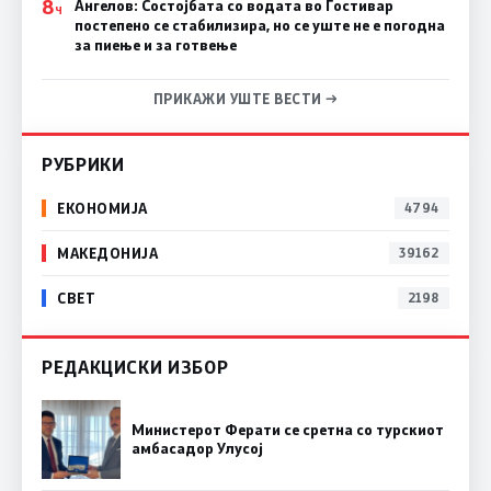
8
Ангелов: Состојбата со водата во Гостивар
Ч
постепено се стабилизира, но се уште не е погодна
за пиење и за готвење
ПРИКАЖИ УШТЕ ВЕСТИ →
РУБРИКИ
ЕКОНОМИЈА
4794
МАКЕДОНИЈА
39162
СВЕТ
2198
РЕДАКЦИСКИ ИЗБОР
Министерот Ферати се сретна со турскиот
амбасадор Улусој