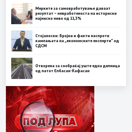
Мерките за самовработување даваат
резултат – невработеноста на историски
најниско ниво од 11,3%
Стојаноски: Бројки и факти наспроти
кампањата на „економските експерти“ од
СДСM
Отворена за сообраќај уште една делница
од патот Елбасан-Ќафасан