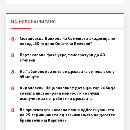
НАЈНОВО
НАЈЧИТАНО
8
Сиљановска Давкова на Свечената академија по
Ч
повод „30 години Општина Вевчани“
8
Портокалова фаза утре, температури до 40
Ч
степени
8
На Табановце за влез во државата се чека околу
Ч
45 минути
8
Андоновски: Националниот дата центар ќе биде
Ч
со мала инсталирана моќност и ќе служи
исклучиво за потребите на државата
8
Во прилепската касарна почна одбележувањето
Ч
на 25-годишнината од загинувањето на десетте
бранители кај Карпалак