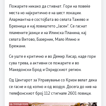
Пожарите никако да стивнат. Гори на повеќе
места но најкритично е на шест локации.
Алармантна е состојбата во селата Тажево и
Брезница и кај ловиштето „Јасен“. Се гаснат
пламените јазици и на Илинска Планина, кај
селата Витово, Базерник, Мало Илино и
Брежани.
Се уште е критично и во Демир Хисар, каде гори
сува трева, а активни се пожарите и во
Македонски Брод и Охридскиот регион.
Од Центарот за Управување со Кризи велат дека
се гасне и од копно и од воздух. Досега до нив на
телефонскиот број 112 стигнале 2601 повици.