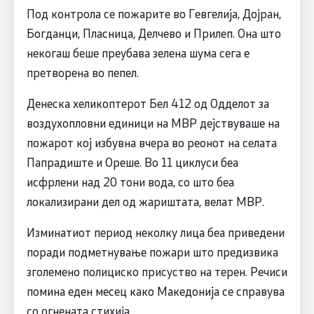
Под контрола се пожарите во Гевгелија, Дојран,
Богданци, Пласница, Делчево и Прилеп. Она што
некогаш беше преубава зелена шума сега е
претворена во пепел.
Денеска хеликоптерот Бел 412 од Одделот за
воздухопловни единици на МВР дејствуваше на
пожарот кој избувна вчера во реонот на селата
Папрадиште и Ореше. Во 11 циклуси беа
исфрлени над 20 тони вода, со што беа
локализирани дел од жариштата, велат МВР.
Изминатиот период неколку лица беа приведени
поради подметнување пожари што предизвика
зголемено полициско присуство на терен. Речиси
помина еден месец како Македонија се справува
со огнената стихија.