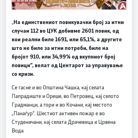
„
На единствениот повикувачки број за итни
случаи 112 во ЦУК добивме 2601 повик, од
кои реални биле 1691, или 65,1%, а другите
што не биле за итни потреби, биле на
бројот 910, или 34,99% од вкупниот број
повици“, велат од Центарот за управување
со кризи.
Се гасне и во Општина Чашка, кај селата
Папрадиште и Ореше, во Петровец, кај селото
Градманци, а гори и во Кочани, кај местото
„Панаѓур“. Шестиот активен пожар е во
Студеничани, кај селата Драчевица и Црвена
Вода.