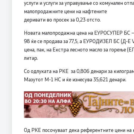
услуги и услуги за управување со комунален отп
малопродажните цени на нафтените
деривати во просек за 0,23 отсто.
Новата малопродажна цена на ЕУРОСУПЕР БС – 
98 ќе се продава за 77,5, а ЕУРОДИЗЕЛ БС (Д-Е 
цена, пак, на Екстра лесното масло за горење (ЕЛ
литар.
Со одлуката на РКЕ за 0,806 денари за килогра
Мазутот М-1 НС и ќе изнесува 35,621 денари.
Од РКЕ посочуваат дека референтните цени на 