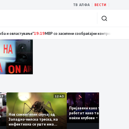
|
|
ТВ АЛФА
ВЕСТИ
ициски службеник, поднесена кривична пријава за „злоупотреба на служ
13:13
12:43
12:4
Пријавени како туристки, а
ваат
работат како танчерки во
Нов сомнителен случај од
те за
ноќни клубови – полицијата
Западно-нилска треска, на
откри сомнителна шема за
инфективна се уште има
можна трговија со луѓе
пациенти во критична