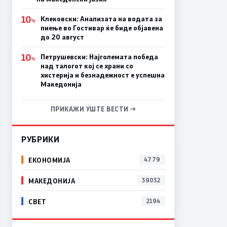
10
Клековски: Анализата на водата за
Ч
пиење во Гостивар ќе биде објавена
до 20 август
10
Петрушевски: Најголемата победа
Ч
над талогот кој се храни со
хистерија и безнадежност е успешна
Македонија
ПРИКАЖИ УШТЕ ВЕСТИ →
РУБРИКИ
ЕКОНОМИЈА
4779
МАКЕДОНИЈА
39032
СВЕТ
2194