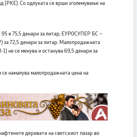
ад (РКЕ). Со одлуката се врши зголемување на
95 е 75,5 денари за литар, ЕУРОСУПЕР БС –
V) за 72,5 денари за литар. Малопродажната
-1) не се менува и останува 69,5 денари за
м се намалува малопродажната цена на
нафтените деривати на светскиот пазар во