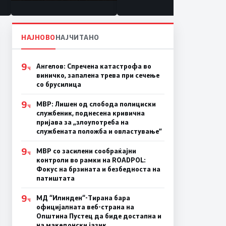
состојба
НАЈНОВО
НАЈЧИТАНО
9
Ангелов: Спречена катастрофа во
Ч
виничко, запалена трева при сечење
со брусилица
9
МВР: Лишен од слобода полициски
Ч
службеник, поднесена кривична
пријава за „злоупотреба на
службената положба и овластување”
9
МВР со засилени сообраќајни
Ч
контроли во рамки на ROADPOL:
Фокус на брзината и безбедноста на
патиштата
9
МД “Илинден“-Тирана бара
Ч
официјалната веб-страна на
Општина Пустец да биде достапна и
на македонски јазик