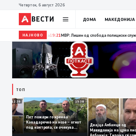
Четврток, 6 август 2026
ВЕСТИ
ДОМА
МАКЕДОНИЈА
НАЈНОВО
19:22
Ангелов: Спречена катастрофа во виничко, з
ТОП
12:39
15:38
Пет пожари го кренаа
ама: За
Кавадаречко на нозе – огнот
форма му
Двајца Албанци од
под контрола, се очекува
нците од
Македонија на црна
целосно гаснење
а кога му гори
Албанија: Тирана се