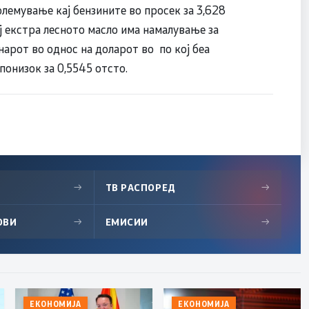
лемување кај бензините во просек за 3,628
ај екстра лесното масло има намалување за
енарот во однос на доларот во по кој беа
онизок за 0,5545 отсто.
→
ТВ РАСПОРЕД
→
ОВИ
→
ЕМИСИИ
→
ЕКОНОМИЈА
ЕКОНОМИЈА