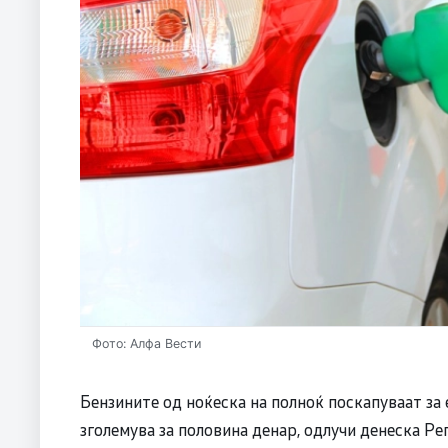
Фото: Алфа Вести
Бензините од ноќеска на полноќ поскапуваат за е
зголемува за половина денар, одлучи денеска Ре