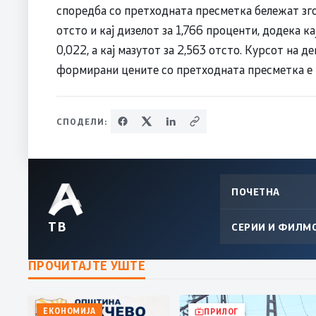
споредба со претходната пресметка бележат зго
отсто и кај дизелот за 1,766 проценти, додека к
0,022, а кај мазутот за 2,563 отсто. Курсот на д
формирани цените со претходната пресметка е п
СПОДЕЛИ:
ПОЧЕТНА
ТВ
СЕРИИ И ФИЛМ
ПРОЧИТАЈТЕ УШТЕ
ЕКОНОМИЈА
ПРИЛОГ