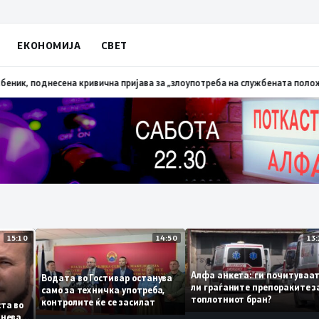
ЕКОНОМИЈА
СВЕТ
апалена трева при сечење со брусилица
19:21
МВР: Лишен од слобода пол
15:10
14:50
Алфа анкета: ги почиту
Водата во Гостивар останува
ли граѓаните препораки
само за техничка употреба,
топлотниот бран?
контролите ќе се засилат
 листа во
 сомнева