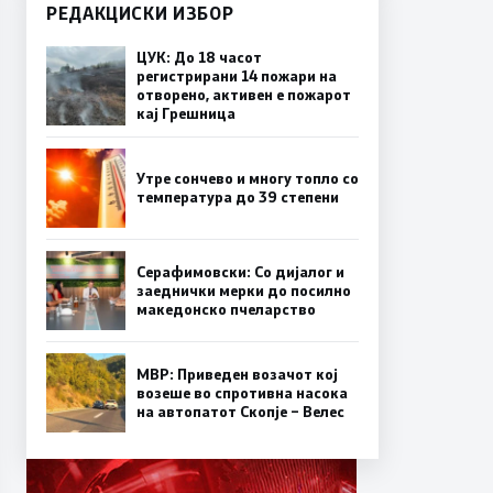
РЕДАКЦИСКИ ИЗБОР
ЦУК: До 18 часот
регистрирани 14 пожари на
отворено, активен е пожарот
кај Грешница
Утре сончево и многу топло со
температура до 39 степени
Серафимовски: Со дијалог и
заеднички мерки до посилно
македонско пчеларство
МВР: Приведен возачот кој
возеше во спротивна насока
на автопатот Скопје – Велес