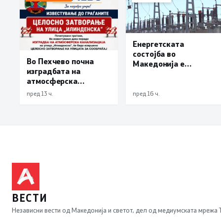
Енергетската
состојба во
Во Пехчево почна
Македонија е
изградбата на
стабилна
атмосферска
канализација на
пред 13 ч.
пред 16 ч.
улицата
„Илинденска“,
улицата затворена до
18 август
ВЕСТИ
Независни вести од Македонија и светот, дел од медиумската мрежа