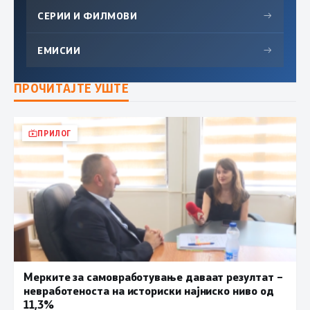
СЕРИИ И ФИЛМОВИ
→
ЕМИСИИ
→
ПРОЧИТАЈТЕ УШТЕ
ПРИЛОГ
Мерките за самовработување даваат резултат –
невработеноста на историски најниско ниво од
11,3%