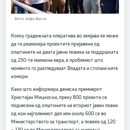
Фото: Алфа Вести
Колку градежната оператива во земјава ќе може
да ги реализира проектите пријавени од
општините на двата јавни повика за поддршката
од 250-те милиони евра, е проблемот што
моменто го разгледуваат Владата и стопанските
комори.
Како што информира денеска премиерот
Христијан Мицкоски, преку 800 проекти се
поднесени од општините на вториот јавен повик
од кои најголемиот дел или околу 600 се во
Министерството за транспорт, а повеќе од 120
– 130 се во Министерството за животна