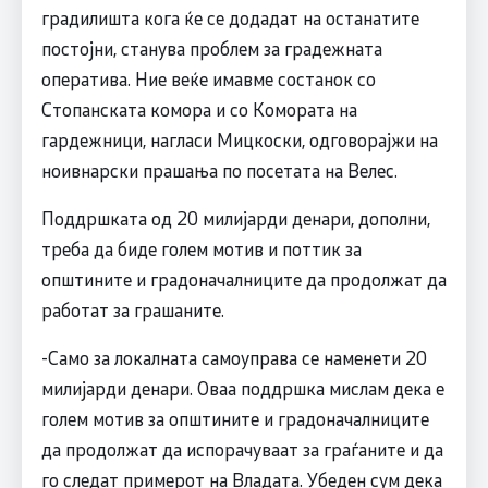
градилишта кога ќе се додадат на останатите
постојни, станува проблем за градежната
оператива. Ние веќе имавме состанок со
Стопанската комора и со Комората на
гардежници, нагласи Мицкоски, одговорајжи на
ноивнарски прашања по посетата на Велес.
Поддршката од 20 милијарди денари, дополни,
треба да биде голем мотив и поттик за
општините и градоначалниците да продолжат да
работат за грашаните.
-Само за локалната самоуправа се наменети 20
милијарди денари. Оваа поддршка мислам дека е
голем мотив за општините и градоначалниците
да продолжат да испорачуваат за граѓаните и да
го следат примерот на Владата. Убеден сум дека