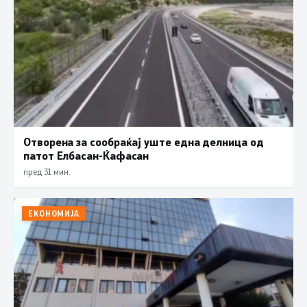
Отворена за сообраќај уште една делница од
патот Елбасан-Ќафасан
пред 31 мин.
ЕКОНОМИЈА