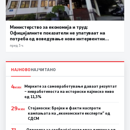
Министерство за економија и труд:
Официјалните показатели не упатуваат на
потреба од воведување нови интервентни
мерки, ценовните движења се стабилни
пред 3 ч.
НАЈНОВО
НАЈЧИТАНО
4
Мерките за самовработување даваат резултат
МИН
– невработеноста на историски најниско ниво
од 11,3%
29
Стојаноски: Бројки и факти наспроти
МИН
кампањата на „економските експерти“ од
СДСM
Отворена за сообраќај уште една делница од