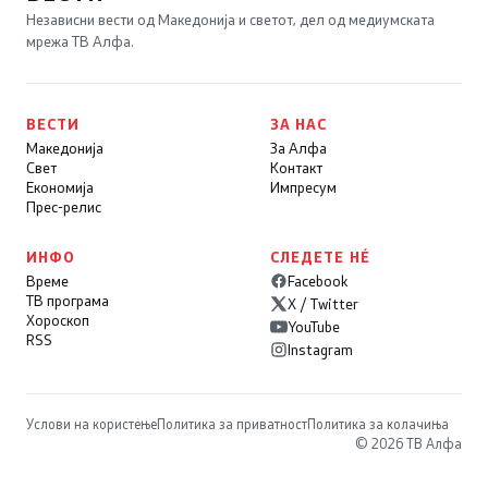
Независни вести од Македонија и светот, дел од медиумската
мрежа ТВ Алфа.
ВЕСТИ
ЗА НАС
Македонија
За Алфа
Свет
Контакт
Економија
Импресум
Прес-релис
ИНФО
СЛЕДЕТЕ НÉ
Време
Facebook
ТВ програма
X / Twitter
Хороскоп
YouTube
RSS
Instagram
Услови на користење
Политика за приватност
Политика за колачиња
© 2026 ТВ Алфа