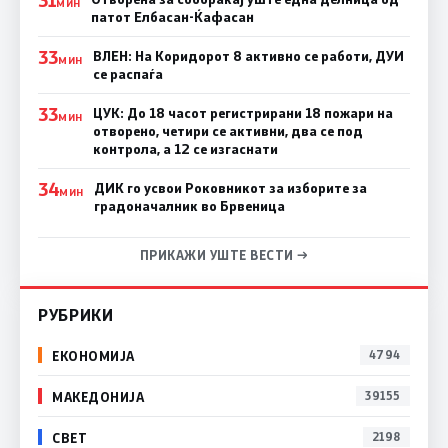
31
МИН
патот Елбасан-Ќафасан
33
ВЛЕН: На Коридорот 8 активно се работи, ДУИ
МИН
се распаѓа
33
ЦУК: До 18 часот регистрирани 18 пожари на
МИН
отворено, четири се активни, два се под
контрола, а 12 се изгаснати
34
ДИК го усвои Роковникот за изборите за
МИН
градоначалник во Брвеница
ПРИКАЖИ УШТЕ ВЕСТИ →
РУБРИКИ
ЕКОНОМИЈА
4794
МАКЕДОНИЈА
39155
СВЕТ
2198