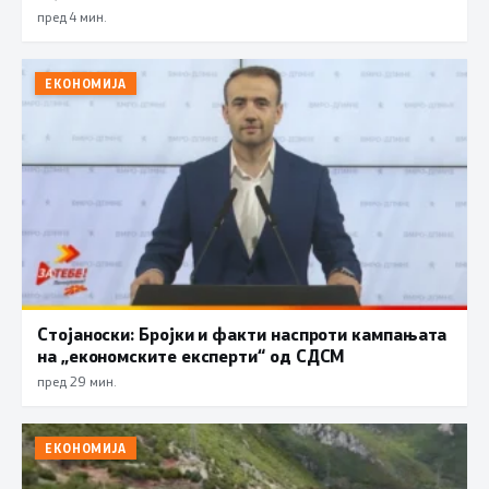
пред 4 мин.
ЕКОНОМИЈА
Стојаноски: Бројки и факти наспроти кампањата
на „економските експерти“ од СДСM
пред 29 мин.
ЕКОНОМИЈА