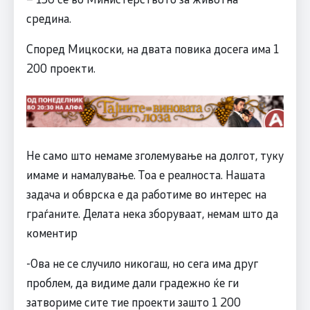
средина.
Според Мицкоски, на двата повика досега има 1
200 проекти.
Не само што немаме зголемување на долгот, туку
имаме и намалување. Тоа е реалноста. Нашата
задача и обврска е да работиме во интерес на
граѓаните. Делата нека зборуваат, немам што да
коментир
-Ова не се случило никогаш, но сега има друг
проблем, да видиме дали градежно ќе ги
затвориме сите тие проекти зашто 1 200