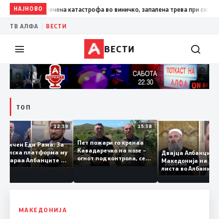
нгелов: Спречена катастрофа во виничко, запалена трева при сечење со 
НАЈНОВО
|
ТВ АЛФА
ВЕСТИ
ВЕСТИ
ТОП
12:39
15:38
Пет пожари го кренаа
Дволичен Еди Рама: За
Кавадаречко на нозе –
Тиранска платформа му
Двајца Албанц
огнот под контрола, се
одговараа Албанците од
Македонија на
очекува целосно
Македонија, сега кога му
листа во Албан
гаснење
гори под нозе стануваат
Тирана се сомн
„персона нон грата“
работеле за
терористички
организации
МАКЕДОНИЈА