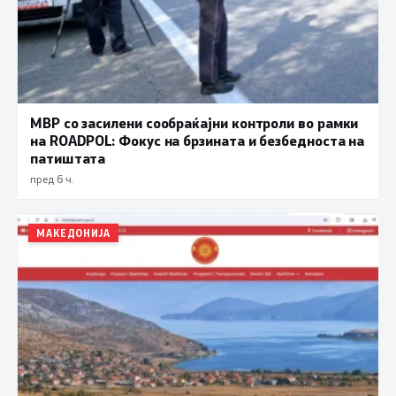
МВР со засилени сообраќајни контроли во рамки
на ROADPOL: Фокус на брзината и безбедноста на
патиштата
пред 6 ч.
МАКЕДОНИЈА