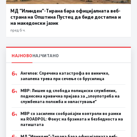
МД “Илинден“-Тирана бара официјалната веб-
страна на Општина Пустец да биде достапна и
на македонски јазик
пред 6 ч.
НАЈНОВО
НАЈЧИТАНО
6
Ангелов: Спречена катастрофа во виничко,
Ч
запалена трева при сечење со брусилица
6
МВР: Лишен од слобода полициски службеник,
Ч
поднесена кривична пријава за „злоупотреба на
службената положба и овластување”
6
МВР со засилени сообраќајни контроли во рамки
Ч
на ROADPOL: Фокус на брзината и безбедноста на
патиштата
6
МД “Илинден“-Тирана бара официјалната веб-