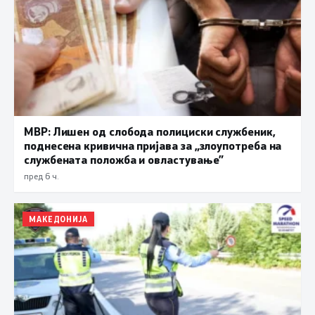
МВР: Лишен од слобода полициски службеник,
поднесена кривична пријава за „злоупотреба на
службената положба и овластување”
пред 6 ч.
МАКЕДОНИЈА