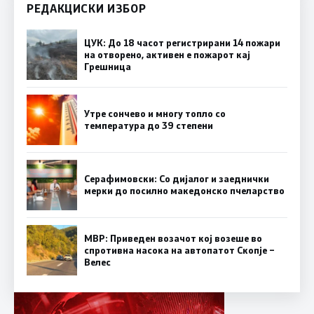
РЕДАКЦИСКИ ИЗБОР
ЦУК: До 18 часот регистрирани 14 пожари
на отворено, активен е пожарот кај
Грешница
Утре сончево и многу топло со
температура до 39 степени
Серафимовски: Со дијалог и заеднички
мерки до посилно македонско пчеларство
МВР: Приведен возачот кој возеше во
спротивна насока на автопатот Скопје –
Велес