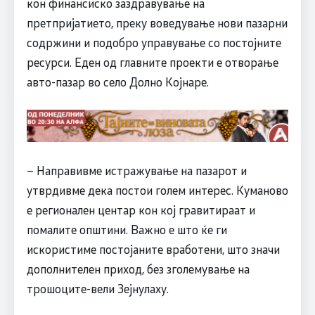
кон финансиско заздравување на
претпријатието, преку воведување нови пазарни
содржини и подобро управување со постојните
ресурси. Еден од главните проекти е отворање
авто-пазар во село Долно Којнаре.
– Направивме истражување на пазарот и
утврдивме дека постои голем интерес. Куманово
е регионален центар кон кој гравитираат и
помалите општини. Важно е што ќе ги
искористиме постојаните вработени, што значи
дополнителен приход, без зголемување на
трошоците-вели Зејнулаху.