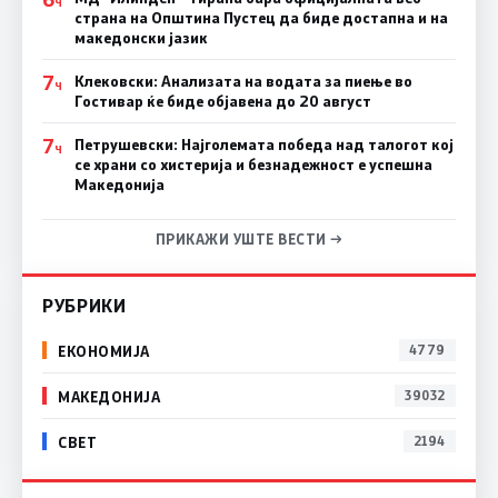
Ч
страна на Општина Пустец да биде достапна и на
македонски јазик
7
Клековски: Анализата на водата за пиење во
Ч
Гостивар ќе биде објавена до 20 август
7
Петрушевски: Најголемата победа над талогот кој
Ч
се храни со хистерија и безнадежност е успешна
Македонија
ПРИКАЖИ УШТЕ ВЕСТИ →
РУБРИКИ
ЕКОНОМИЈА
4779
МАКЕДОНИЈА
39032
СВЕТ
2194