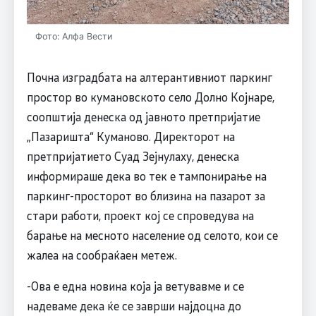
Фото: Алфа Вести
Почна изградбата на алтерантивниот паркинг
простор во кумановското село Долно Којнаре,
соопштија денеска од јавното претпријатие
„Пазаришта“ Куманово. Директорот на
претпријатието Суад Зејнулаху, денеска
информираше дека во тек е тампонирање на
паркинг-просторот во близина на пазарот за
стари работи, проект кој се спроведува на
барање на месното население од селото, кои се
жалеа на сообраќаен метеж.
-Ова е една новина која ја ветувавме и се
надеваме дека ќе се заврши најдоцна до