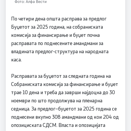
Фото: Алфа Вести
По четири дена општа расправа за предлог
Буџетот за 2025 година, на собраниската
комисија за финансирање и буџет почна
расправата по поднесените амандмани за
владината предлог-структура на народната
каса.
Расправата за буџетот за следната година на
Собраниската комисија за финансирање и буџет
трае 10 дена и треба да заврши најдоцна до 30
ноември по што продолжува на пленарна
седница. За предлог–буџетот за 2025 година се
поднесени вкупно 308 амандмани од кои 204 од
опозициската СДСМ. Власта и опозицијата