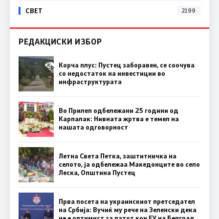
СВЕТ
2199
РЕДАКЦИСКИ ИЗБОР
Корча плус: Пустец заборавен, се соочува
со недостаток на инвестиции во
инфраструктурата
Во Прилеп одбележани 25 години од
Карпалак: Нивната жртва е темел на
нашата одговорност
Летна Света Петка, заштитничка на
селото, ја одбележаа Македонците во село
Леска, Општина Пустец
Прва посета на украинскиот претседател
на Србија: Вучиќ му рече на Зеленски дека
не е оптимист за патот кон ЕУ на Белград