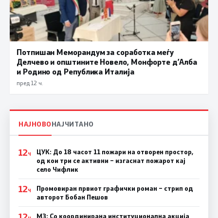
Потпишан Меморандум за соработка меѓу
Делчево и општините Новело, Монфорте д’Алба
и Родино од Република Италија
пред 12 ч.
НАЈНОВО
НАЈЧИТАНО
12
ЦУК: До 18 часот 11 пожари на отворен простор,
Ч
од кои три се активни – изгаснат пожарот кај
село Чифлик
12
Промовиран првиот графички роман – стрип од
Ч
авторот Бобан Пешов
12
МЗ: Со координирана институционална акција
Ч