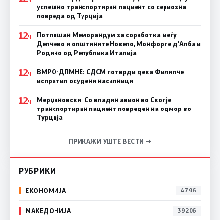
успешно транспортиран пациент со сериозна
повреда од Турција
12
Потпишан Меморандум за соработка меѓу
Ч
Делчево и општините Новело, Монфорте д’Алба и
Родино од Република Италија
12
ВМРО-ДПМНЕ: СДСM потврди дека Филипче
Ч
испратил осудени насилници
12
Мерџановски: Со владин авион во Скопје
Ч
транспортиран пациент повреден на одмор во
Турција
ПРИКАЖИ УШТЕ ВЕСТИ →
РУБРИКИ
ЕКОНОМИЈА
4796
МАКЕДОНИЈА
39206