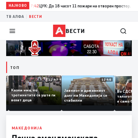
НАЈНОВО
17:42
ЦУК: До 18 часот 11 пожари на отворен простор, од кои 
|
ТВ АЛФА
ВЕСТИ
ВЕСТИ
ТОП
12:50
12:47
12:46
Казни има, но
Јавниот и државниот
Во СДСМ
дии и
тротинетите се уште ги
долг на Македонија се
талогот
возат деца
стабилни
е само 
ието
копија д
Заев
МАКЕДОНИЈА
Почна амандманската