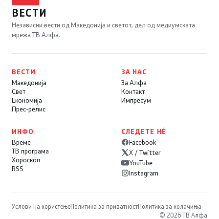
ВЕСТИ
Независни вести од Македонија и светот, дел од медиумската
мрежа ТВ Алфа.
ВЕСТИ
ЗА НАС
Македонија
За Алфа
Свет
Контакт
Економија
Импресум
Прес-релис
ИНФО
СЛЕДЕТЕ НÉ
Време
Facebook
ТВ програма
X / Twitter
Хороскоп
YouTube
RSS
Instagram
Услови на користење
Политика за приватност
Политика за колачиња
© 2026 ТВ Алфа