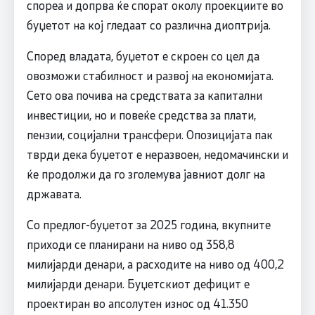
спореа и допрва ќе спорат околу проекциите во
буџетот на кој гледаат со различна диоптрија.
Според владата, буџетот е скроен со цел да
овозможи стабилност и развој на економијата.
Сето ова почива на средствата за капитални
инвестиции, но и повеќе средства за плати,
пензии, социјални трансфери. Опозицијата пак
тврди дека буџетот е неразвоен, недомачински и
ќе продолжи да го зголемува јавниот долг на
државата.
Со предлог-буџетот за 2025 година, вкупните
приходи се планирани на ниво од 358,8
милијарди денари, а расходите на ниво од 400,2
милијарди денари. Буџетскиот дефицит е
проектиран во апсолутен износ од 41.350