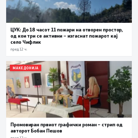
ЦУК: До 18 часот 11 пожари на отворен простор,
од кои три се активни – изгаснат пожарот кај
село Чифлик
пред 12 ч.
МАКЕДОНИЈА
Промовиран првиот графички роман – стрип од
авторот Бобан Пешов
пред 12 ч.