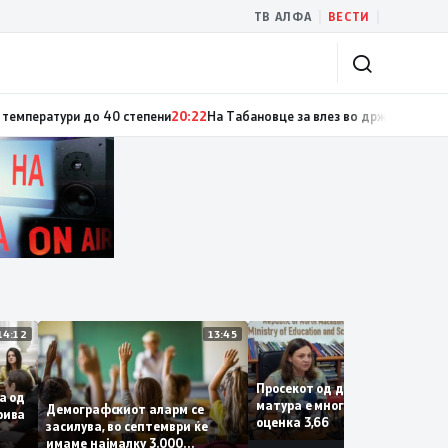
|
|
ТВ АЛФА
ВЕСТИ
ратури до 40 степени
20:22
На Табановце за влез во државата се чека ок
14:12
13:45
1
Просекот од државната
фаза од
матура е многу добар со
Демографскиот аларм се
а Крива
оценка 3,66
засилува, во септември ќе
имаме најмалку 3.000
рши на