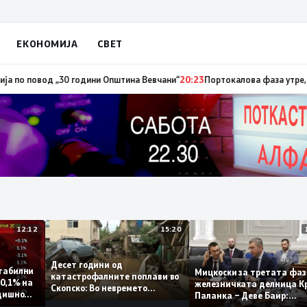
ЕКОНОМИЈА
СВЕТ
повод „30 години Општина Вевчани“
20:23
Портокалова фаза утре, темпе
12:12
15:20
Десет години од
ат стабилни
Мицкоски за третата 
катастрофалните поплави во
амо 0,1% на
железничката делниц
Скопско: Во невремето
а годишно
Паланка – Деве Баир:
загинаа 22 лица
Проектот нема да зав