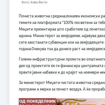
Фото: Алфа Вести
Почиста животна средина,локален економски раз
темите на платформата “100% посветени за теб
Меџити презентираа што сработеле од почетокот
иднина. Министерот за земјоделие, најавува дека
сите заостанати субвенции кои на земјоделците
година.Очекува тоа да донесе раст на земјоделс
Големи инфраструктурни проекти во општините 
дел од проектите ќе ги финансира централната вл
првите јавни набавки и до крајот на ноември н
За министерот Меџити чистата животна средина
програми и мерки за почист воздух. А ќе прораб