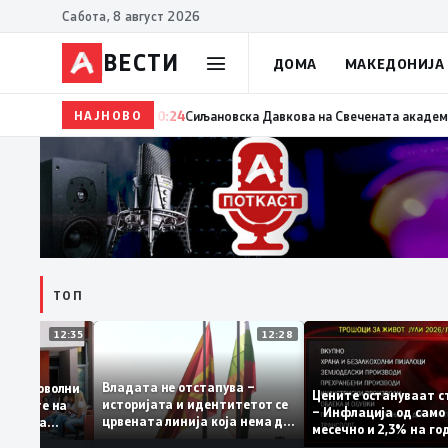
Сабота, 8 август 2026
ВЕСТИ
ДОМА
МАКЕДОНИЈА
НАЈНОВО
20:24
Сиљановска Давкова на Свечената академија по 
ТОП
12:35
12:28
Владата не отстапува –
те се задоволни
Цените останува
историјата и идентитетот се
а учениците на
– Инфлација од с
црвената линија која нема да
 државната
месечно и 2,3% н
се погази
ниво