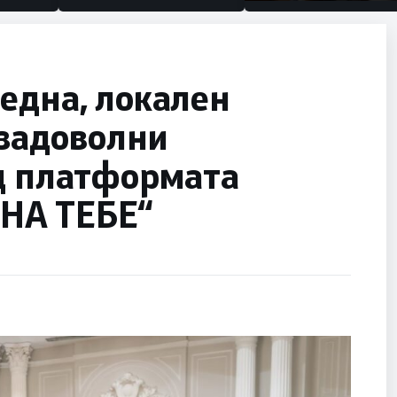
половина тунел во сле
улица, сега имаме це
една, локален
 задоволни
од платформата
НА ТЕБЕ“