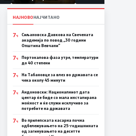
првачиња помалку
па
лина
НАЈНОВО
НАЈЧИТАНО
7
Сиљановска Давкова на Свечената
Ч
академија по повод „30 години
Општина Вевчани“
7
Портокалова фаза утре, температури
Ч
до 40 степени
7
На Табановце за влез во државата се
Ч
чека околу 45 минути
7
Андоновски: Националниот дата
Ч
центар ќе биде со мала инсталирана
моќност и ќе служи исклучиво за
потребите на државата
7
Во прилепската касарна почна
Ч
одбележувањето на 25-годишнината
од загинувањето на десетте