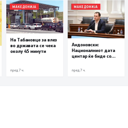
МАКЕДОНИЈА
МАКЕДОНИЈА
На Табановце за влез
Андоновски:
во државата се чека
Националниот дата
околу 45 минути
центар ќе биде со
мала инсталирана
моќност и ќе служи
пред 7 ч.
пред 7 ч.
исклучиво за
потребите на
државата