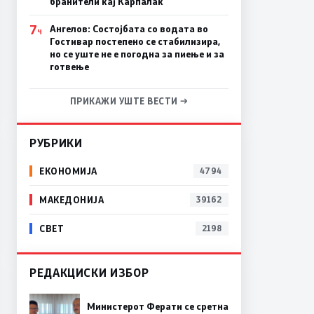
бранители кај Карпалак
7
Ангелов: Состојбата со водата во
Ч
Гостивар постепено се стабилизира,
но се уште не е погодна за пиење и за
готвење
ПРИКАЖИ УШТЕ ВЕСТИ →
РУБРИКИ
ЕКОНОМИЈА
4794
МАКЕДОНИЈА
39162
СВЕТ
2198
РЕДАКЦИСКИ ИЗБОР
Министерот Ферати се сретна