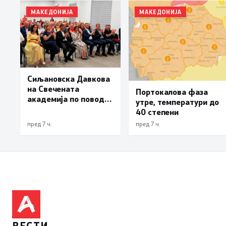
МАКЕДОНИЈА
МАКЕДОНИЈА
Сиљановска Давкова
на Свечената
Портокалова фаза
академија по повод
утре, температури до
„30 години Општина
40 степени
Вевчани“
пред 7 ч.
пред 7 ч.