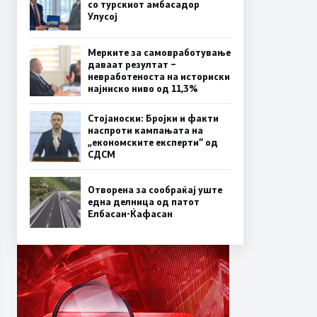
со турскиот амбасадор
Улусој
Мерките за самовработување
даваат резултат –
невработеноста на историски
најниско ниво од 11,3%
Стојаноски: Бројки и факти
наспроти кампањата на
„економските експерти“ од
СДСM
Отворена за сообраќај уште
една делница од патот
Елбасан-Ќафасан