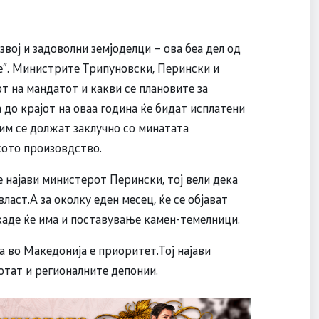
вој и задоволни земјоделци – ова беа дел од
е”. Министрите Трипуновски, Перински и
 на мандатот и какви се плановите за
 до крајот на оваа година ќе бидат исплатени
 им се должат заклучно со минатата
кото произовдство.
најави министерот Перински, тој вели дека
аст.А за околку еден месец, ќе се објават
екаде ќе има и поставување камен-темелници.
 во Македонија е приоритет.Тој најави
отат и регионалните депонии.